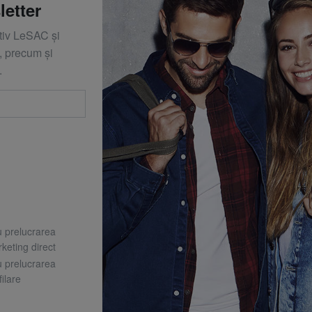
letter
ativ LeSAC și
 precum și
.
u prelucrarea
keting direct
u prelucrarea
ilare