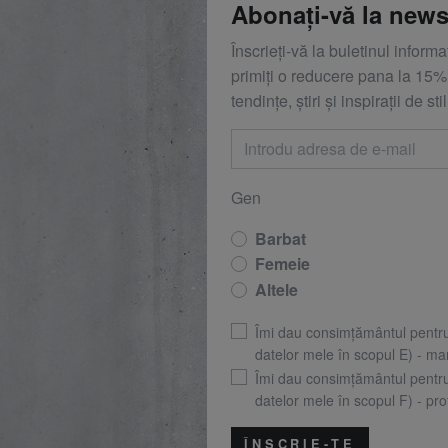
Abonați-vă la news
Înscrieți-vă la buletinul inform
primiți o reducere
pana la
15%,
tendințe, știri și inspirații de stil
Gen
Barbat
Femeie
Altele
Îmi dau consimțământul pentr
datelor mele în scopul E) - mar
Îmi dau consimțământul pentr
datelor mele în scopul F) - prof
ÎNSCRIE-TE