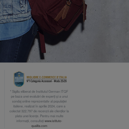
* Sigiliu eliberat de Institutul German ITQF
pe baza unei evaluări de experți și a unui
sondaj online reprezentativ al populației
italiene, realizat în aprilie 2024, care a
colectat 322.797 de recenzii ale clienților la
plata unei licențe. Pentru mai multe
informații, consultați
www.istituto-
qualita.com