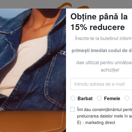
Obține până la
15% reducere
Înscrie-te la buletinul inform
primeşti imediat codul de 
RACCIALINI la - 50% | - 60% | - 70% Numai până Duminică
dae utilizat pentru următoa
IARINI
GIANNI CH
achiziţie!
AURORA Geantă d
piele
Barbat
Femeie
RON 1969.1
Îmi dau consimțământul pent
CULOARE
: rubin a
prelucrarea datelor mele în s
E) - marketing direct