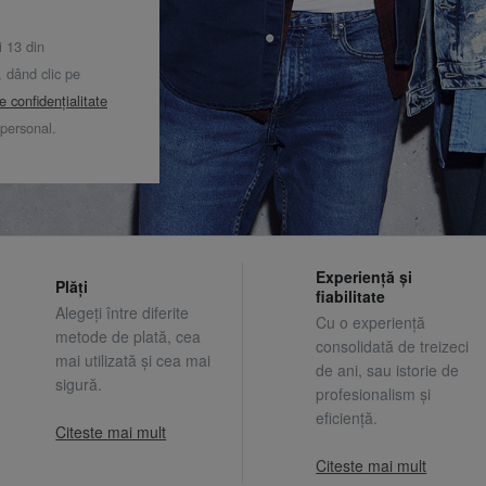
i 13 din
dând clic pe
de confidențialitate
 personal.
Experiență și
Plăți
fiabilitate
Alegeți între diferite
Cu o experiență
metode de plată, cea
consolidată de treizeci
mai utilizată și cea mai
de ani, sau istorie de
sigură.
profesionalism și
eficiență.
Citeste mai mult
Citeste mai mult