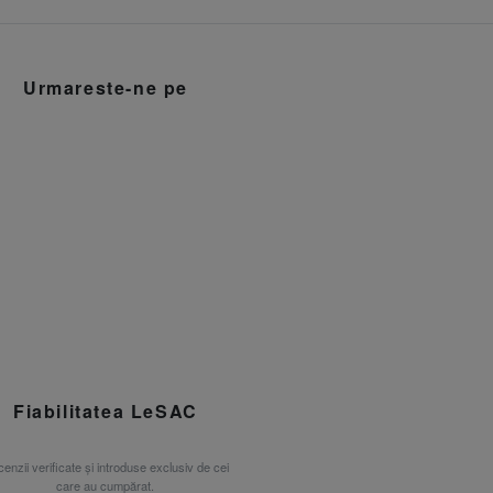
Urmareste-ne pe
Fiabilitatea LeSAC
enzii verificate și introduse exclusiv de cei
care au cumpărat.