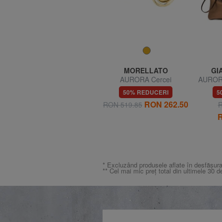
AMERICAN TOURISTER
MORELLATO
GI
SUMMER HIT Cărucior
AURORA Cercei
AURORA
mare
53% REDUCERI
50% REDUCERI
5
1
RON 393.77
RON 262.50
RON 839.63
RON 519.85
R
R
* Excluzând produsele aflate în desfășura
** Cel mai mic preț total din ultimele 30 d