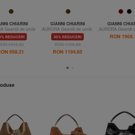
ANNI CHIARINI
GIANNI CHIARINI
GIANNI CHIAR
 Geantă de umăr
AURORA Geantă de umăr,
AURORA Geantă 
cu curea de umăr
cu curea de umăr, 
RON 1969.
0% REDUCERI
30% REDUCERI
ON 1916.62
RON 1706.58
ON 958.31
RON 1194.60
produse