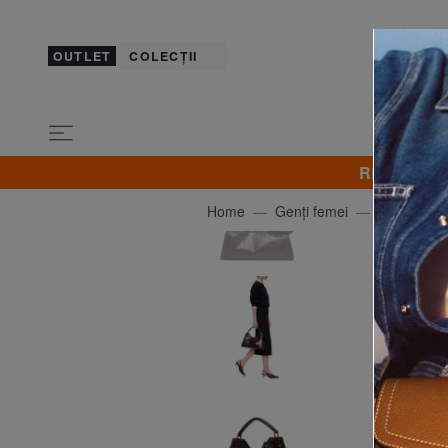
OUTLET
COLECȚII
REDUCERI! B
Home
Genți femei
GIANNI CH