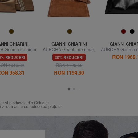
ANNI CHIARINI
GIANNI CHIARINI
GIANNI CHIAR
 Geantă de umăr
AURORA Geantă de umăr,
AURORA Geantă 
cu curea de umăr
cu curea de umăr, 
RON 1969.
0% REDUCERI
30% REDUCERI
ON 1916.62
RON 1706.58
ON 958.31
RON 1194.60
re și produsele din Colecția
e zile, înainte de reducerea prețului.