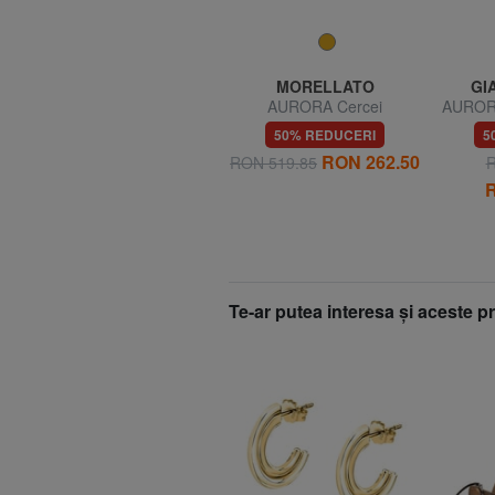
AMERICAN TOURISTER
MORELLATO
GI
SUMMER HIT Cărucior
AURORA Cercei
AURORA
mare
53% REDUCERI
50% REDUCERI
5
1
RON 393.77
RON 262.50
RON 839.63
RON 519.85
R
R
Te-ar putea interesa şi aceste 