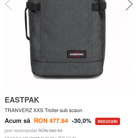
EASTPAK
TRANVERZ XXS Troller sub scaun
Acum să
RON 477.84
-30,0%
REDUCERI
pret recomandat
RON 682.63
**
Cel mai bun preț ultimele 30 de zile
: RON 477.84