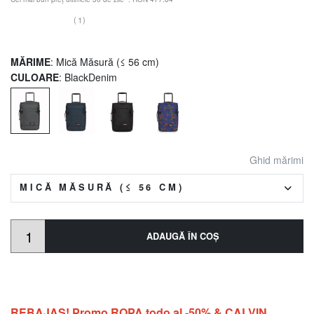
(1)
MĂRIME
: Mică Măsură (≤ 56 cm)
CULOARE
: BlackDenim
Ghid mărimi
MICĂ MĂSURĂ (≤ 56 CM)
ADAUGĂ ÎN COŞ
REBAJAS! Promo ROPA todo al -50% & CALVIN