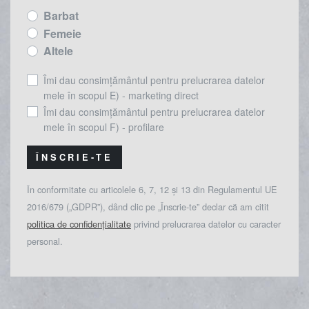
Barbat
Femeie
Altele
Îmi dau consimțământul pentru prelucrarea datelor
mele în scopul E) - marketing direct
Îmi dau consimțământul pentru prelucrarea datelor
mele în scopul F) - profilare
ÎNSCRIE-TE
În conformitate cu articolele 6, 7, 12 și 13 din Regulamentul UE
2016/679 („GDPR”), dând clic pe „Înscrie-te” declar că am citit
politica de confidențialitate
privind prelucrarea datelor cu caracter
personal.