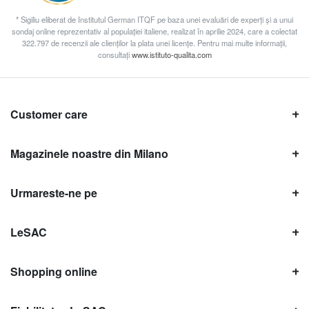
* Sigiliu eliberat de Institutul German ITQF pe baza unei evaluări de experți și a unui
sondaj online reprezentativ al populației italiene, realizat în aprilie 2024, care a colectat
322.797 de recenzii ale clienților la plata unei licențe. Pentru mai multe informații,
consultați
www.istituto-qualita.com
Customer care
Magazinele noastre din Milano
Urmareste-ne pe
LeSAC
Shopping online