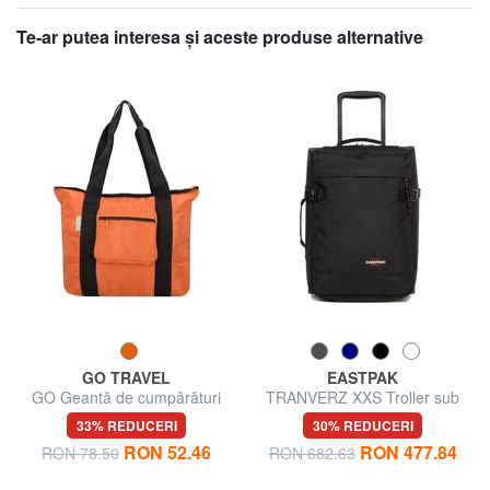
Te-ar putea interesa şi aceste produse alternative
GO TRAVEL
EASTPAK
GO Geantă de cumpărături
TRANVERZ XXS Troller sub
pliabilă pentru călătorie
scaun
33% REDUCERI
30% REDUCERI
RON 52.46
RON 477.84
RON 78.50
RON 682.63