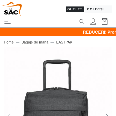
OUTLET
COLECȚII
REDUCERI! Promovez C
Home
Bagaje de mână
EASTPAK