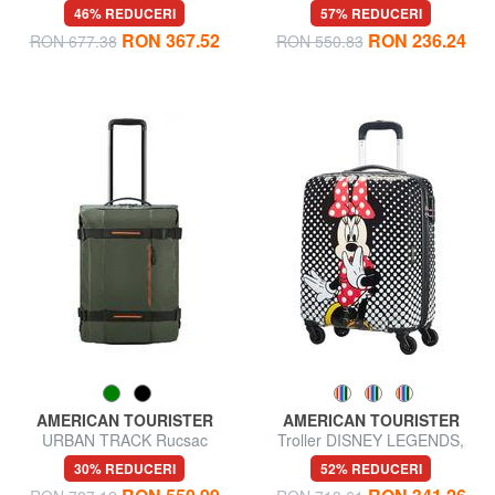
pentru bagaje de mână
pentru bagaje de mână
46% REDUCERI
57% REDUCERI
extensibil
RON 367.52
RON 236.24
RON 677.38
RON 550.83
AMERICAN TOURISTER
AMERICAN TOURISTER
URBAN TRACK Rucsac
Troller DISNEY LEGENDS,
cărucior pentru bagaje de
bagajele de mână
30% REDUCERI
52% REDUCERI
mână