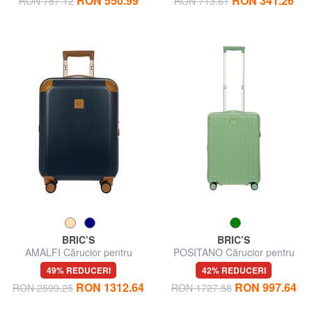
RON 550.99
RON 341.26
RON 787.12
RON 713.61
BRIC’S
BRIC’S
AMALFI Cărucior pentru
POSITANO Cărucior pentru
bagaje de mână
bagaje de mână
49% REDUCERI
42% REDUCERI
RON 1312.64
RON 997.64
RON 2599.25
RON 1727.58