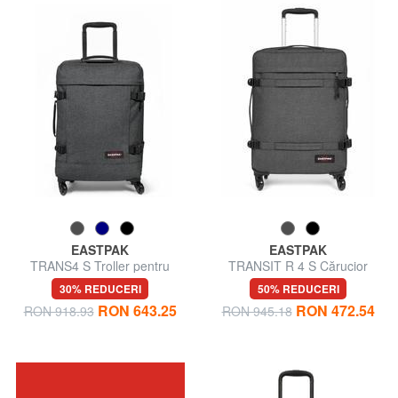
EASTPAK
EASTPAK
TRANS4 S Troller pentru
TRANSIT R 4 S Cărucior
bagaje de mână
pentru bagaje de mână
30% REDUCERI
50% REDUCERI
RON 643.25
RON 472.54
RON 918.93
RON 945.18