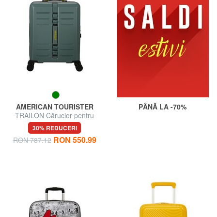
AMERICAN TOURISTER
PÂNĂ LA -70%
TRAILON Cărucior pentru
bagaje de mână
30% REDUCERI
RON 550.99
RON 787.12