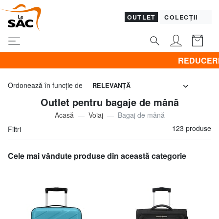
OUTLET
COLECȚII
REDUCERI! Promovez CLOTHING al
Ordonează în funcţie de
RELEVANŢĂ
Outlet pentru bagaje de mână
Acasă
Voiaj
Bagaj de mână
123 produse
Filtri
Cele mai vândute produse din această categorie