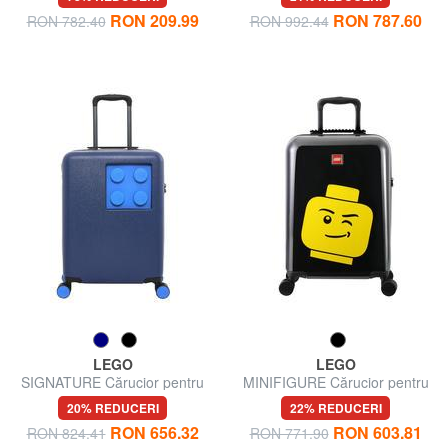
RON 209.99
RON 787.60
RON 782.40
RON 992.44
LEGO
LEGO
SIGNATURE Cărucior pentru
MINIFIGURE Cărucior pentru
bagaje de mână
bagaje de mână
20% REDUCERI
22% REDUCERI
RON 656.32
RON 603.81
RON 824.41
RON 771.90