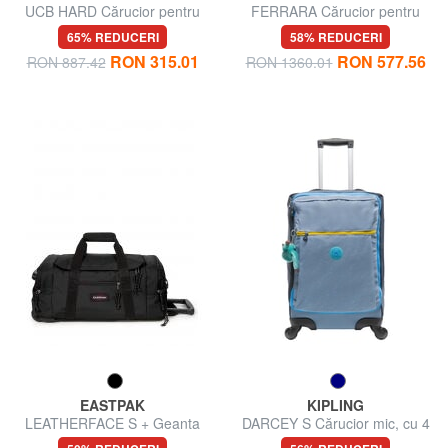
UCB HARD Cărucior pentru
FERRARA Cărucior pentru
bagaje de mână
bagaje de mână
65% REDUCERI
58% REDUCERI
RON 315.01
RON 577.56
RON 887.42
RON 1360.01
EASTPAK
KIPLING
LEATHERFACE S + Geanta
DARCEY S Cărucior mic, cu 4
cabină troler
roți