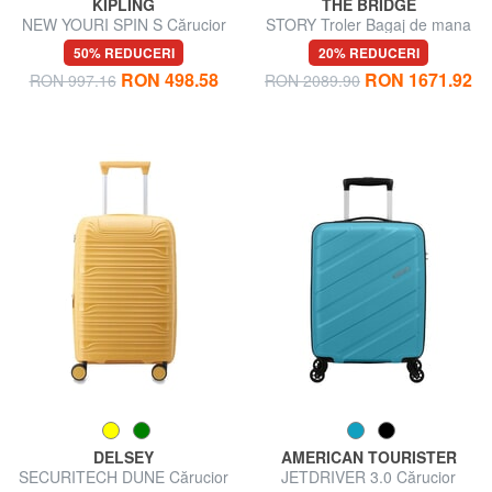
KIPLING
THE BRIDGE
NEW YOURI SPIN S Cărucior
STORY Troler Bagaj de mana
de dimensiuni mici
50% REDUCERI
20% REDUCERI
RON 498.58
RON 1671.92
RON 997.16
RON 2089.90
DELSEY
AMERICAN TOURISTER
SECURITECH DUNE Cărucior
JETDRIVER 3.0 Cărucior