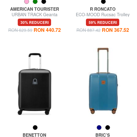
AMERICAN TOURISTER
R RONCATO
URBAN TRACK Geanta
ECO-MOOD Rucsac Trolley
pentru bagaj de mana troler
Underseater
30% REDUCERI
59% REDUCERI
RON 440.72
RON 367.52
RON 629.59
RON 887.42
BENETTON
BRIC’S