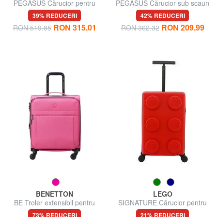
PEGASUS Cărucior pentru
PEGASUS Cărucior sub scaun
bagaje de mână, cu suport
ok Easyjet
39% REDUCERI
42% REDUCERI
pentru PC
RON 315.01
RON 209.99
RON 519.85
RON 362.32
BENETTON
LEGO
BE Troler extensibil pentru
SIGNATURE Cărucior pentru
bagaj de mână
bagaje de mână
73% REDUCERI
21% REDUCERI