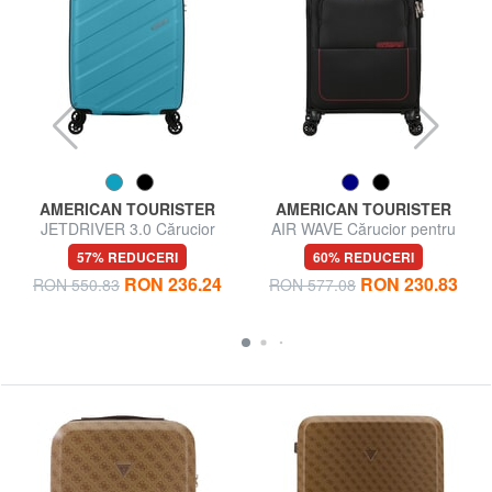
AMERICAN TOURISTER
AMERICAN TOURISTER
JETDRIVER 3.0 Cărucior
AIR WAVE Cărucior pentru
pentru bagaje de mână
bagaje de mână
57% REDUCERI
60% REDUCERI
RON 236.24
RON 230.83
RON 550.83
RON 577.08