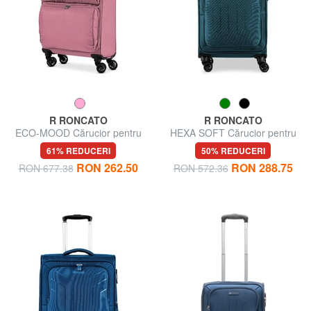
R RONCATO
R RONCATO
ECO-MOOD Cărucior pentru
HEXA SOFT Cărucior pentru
bagaje de mână
bagaje de mână
61% REDUCERI
50% REDUCERI
RON 262.50
RON 288.75
RON 677.38
RON 572.36