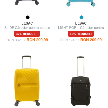
LESAC
LESAC
SLIDE Cărucior pentru bagaje
LIGHT POP 1 Cărucior pentru
de mână
bagaje de mână
42% REDUCERI
60% REDUCERI
RON 209.99
RON 209.99
RON 362.32
RON 524.57