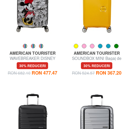
AMERICAN TOURISTER
AMERICAN TOURISTER
WAVEBREAKER DISNEY
SOUNDBOX MINI Bagaj de
Cărucior pentru bagaje de
mână foarte mic
30% REDUCERI
30% REDUCERI
mână
RON 477.47
RON 367.20
RON 682.10
RON 524.57