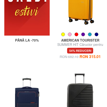
PÂNĂ LA -70%
AMERICAN TOURISTER
SUMMER HIT Cărucior pentru
bagaje de mână
54% REDUCERI
RON 315.01
RON 682.10