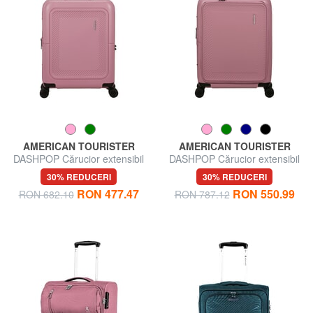
AMERICAN TOURISTER
AMERICAN TOURISTER
DASHPOP Cărucior extensibil
DASHPOP Cărucior extensibil
pentru bagaje de mână
pentru bagaje de mână
30% REDUCERI
30% REDUCERI
RON 477.47
RON 550.99
RON 682.10
RON 787.12