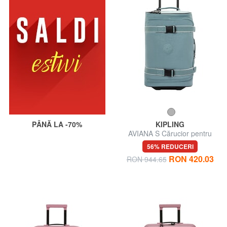
PÂNĂ LA -70%
KIPLING
AVIANA S Cărucior pentru
bagaje de mână
56% REDUCERI
RON 420.03
RON 944.65