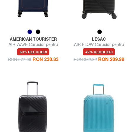
AMERICAN TOURISTER
LESAC
AIR WAVE Cărucior pentru
AIR FLOW Cărucior pentru
bagaje de mână
bagaje de mână
60% REDUCERI
42% REDUCERI
RON 230.83
RON 209.99
RON 577.08
RON 362.32