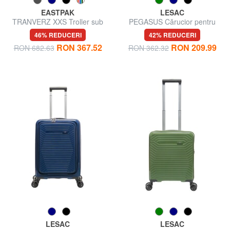
EASTPAK
LESAC
TRANVERZ XXS Troller sub
PEGASUS Cărucior pentru
scaun
bagaje de mână
46% REDUCERI
42% REDUCERI
RON 367.52
RON 209.99
RON 682.63
RON 362.32
LESAC
LESAC