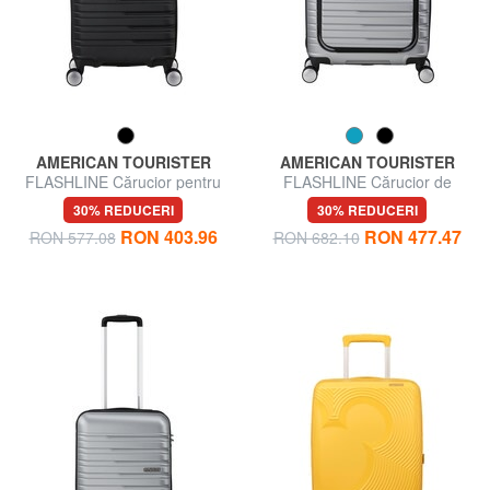
AMERICAN TOURISTER
AMERICAN TOURISTER
FLASHLINE Cărucior pentru
FLASHLINE Cărucior de
bagaje de mână
cabină cu buzunar pentru
30% REDUCERI
30% REDUCERI
laptop de 15,6".
RON 403.96
RON 477.47
RON 577.08
RON 682.10