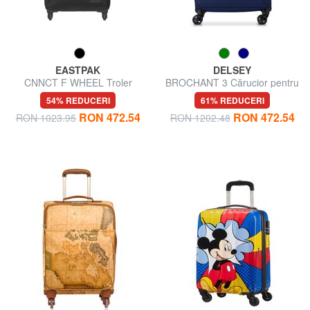
EASTPAK
DELSEY
CNNCT F WHEEL Troler
BROCHANT 3 Cărucior pentru
Bagaj de mana
bagaje de mână
54% REDUCERI
61% REDUCERI
RON 472.54
RON 472.54
RON 1023.95
RON 1202.48