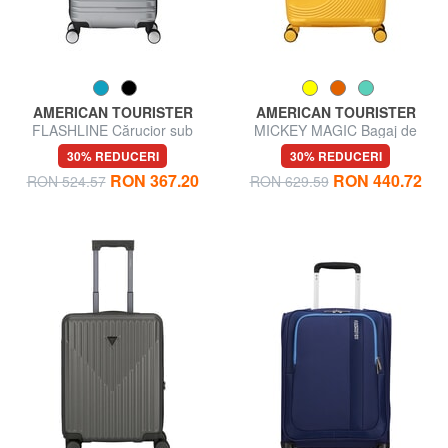
AMERICAN TOURISTER
AMERICAN TOURISTER
FLASHLINE Cărucior sub
MICKEY MAGIC Bagaj de
scaun
mână, extensibil
30% REDUCERI
30% REDUCERI
RON 367.20
RON 440.72
RON 524.57
RON 629.59