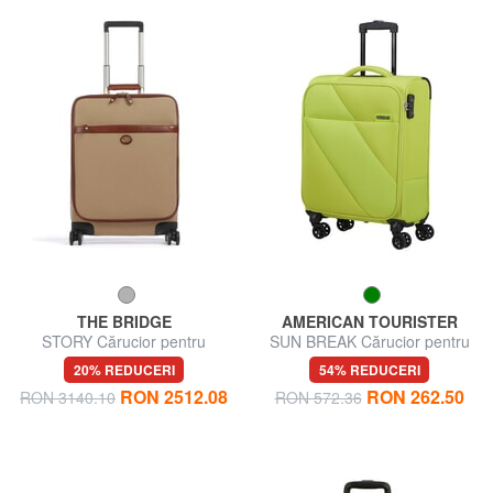
THE BRIDGE
AMERICAN TOURISTER
STORY Cărucior pentru
SUN BREAK Cărucior pentru
bagaje de mână
bagaje de mână
20% REDUCERI
54% REDUCERI
RON 2512.08
RON 262.50
RON 3140.10
RON 572.36