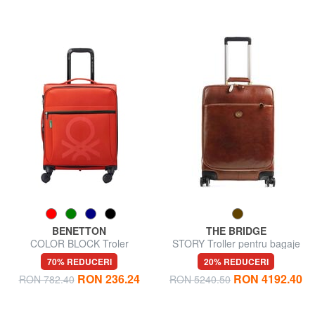
BENETTON
THE BRIDGE
COLOR BLOCK Troler
STORY Troller pentru bagaje
extensibil pentru bagaj de
de mână, din piele
70% REDUCERI
20% REDUCERI
mână
RON 236.24
RON 4192.40
RON 782.40
RON 5240.50