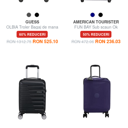
GUESS
AMERICAN TOURISTER
OLBIA Troler Bagaj de mana
FUN BAY Sub scaun Ok
Easyjet
60% REDUCERI
50% REDUCERI
RON 525.10
RON 236.03
RON 1312.75
RON 472.06