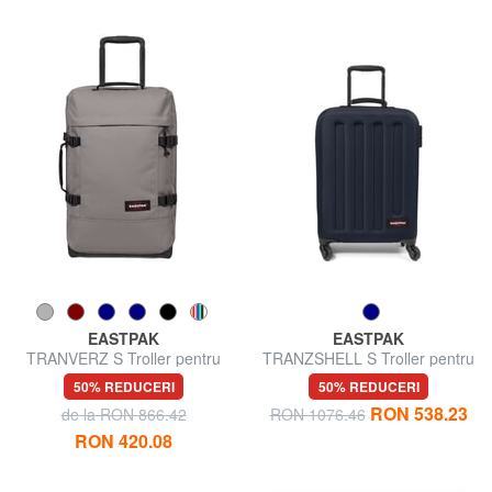
EASTPAK
EASTPAK
TRANVERZ S Troller pentru
TRANZSHELL S Troller pentru
bagaje de mână
bagaje de mână
50% REDUCERI
50% REDUCERI
RON 538.23
de la RON 866.42
RON 1076.46
RON 420.08