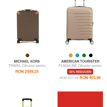
MICHAEL KORS
AMERICAN TOURISTER
TRAVEL Cărucior pentru
FLASHLINE Cărucior pentru
bagaje de mână
bagaje de mână
RON 2599.25
30% REDUCERI
RON 403.96
RON 577.08