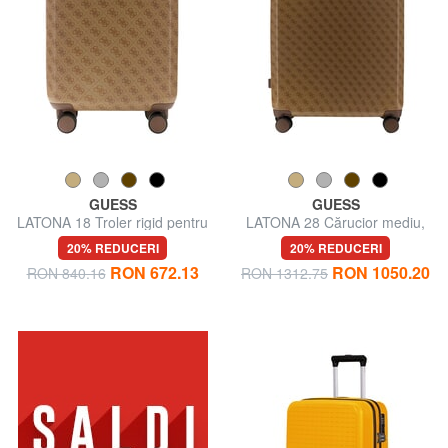
GUESS
GUESS
LATONA 18 Troler rigid pentru
LATONA 28 Cărucior mediu,
bagaje de mână
rigid
20% REDUCERI
20% REDUCERI
RON 672.13
RON 1050.20
RON 840.16
RON 1312.75