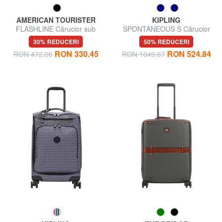
AMERICAN TOURISTER
KIPLING
FLASHLINE Cărucior sub
SPONTANEOUS S Cărucior
scaun ok Easyjet
pentru bagaje de mână
30% REDUCERI
50% REDUCERI
RON 330.45
RON 524.84
RON 472.06
RON 1049.67