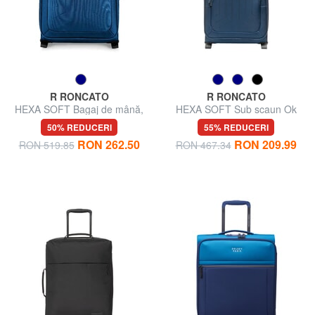
R RONCATO
R RONCATO
HEXA SOFT Bagaj de mână,
HEXA SOFT Sub scaun Ok
extensibil
Easyjet
50% REDUCERI
55% REDUCERI
RON 262.50
RON 209.99
RON 519.85
RON 467.34