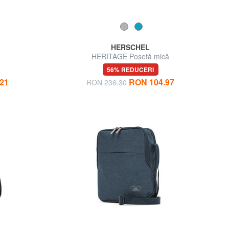
HERSCHEL
HERITAGE Poșetă mică
56% REDUCERI
21
RON 104.97
RON 236.30