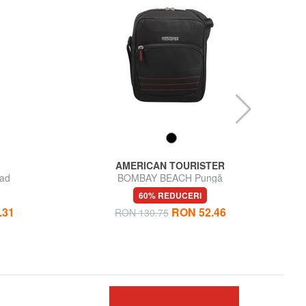
AMERICAN TOURISTER
Pad
BOMBAY BEACH Pungă
KE
60% REDUCERI
.31
RON 52.46
RON 130.75