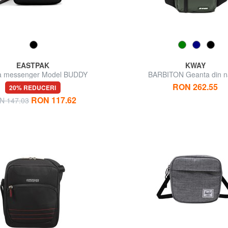
EASTPAK
KWAY
a messenger Model BUDDY
BARBITON Geanta din n
RON 262.55
20% REDUCERI
RON 117.62
N 147.03