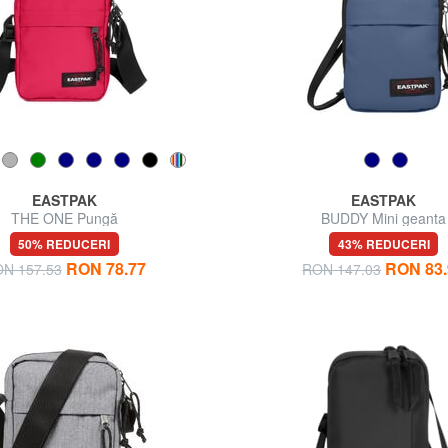
EASTPAK
EASTPAK
THE ONE Pungă
BUDDY Mini geanta
50% REDUCERI
43% REDUCERI
RON 78.77
RON 83.
N 157.53
RON 147.03