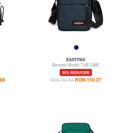
EASTPAK
Borseta Model THE ONE
30% REDUCERI
96
RON 110.27
RON 157.53