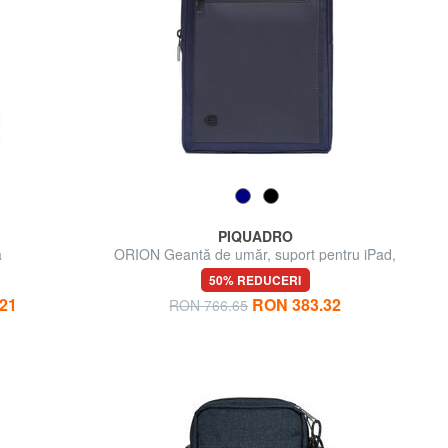
PIQUADRO
ă
ORION Geantă de umăr, suport pentru iPad,
piele mixtă
50% REDUCERI
21
RON 383.32
RON 766.65