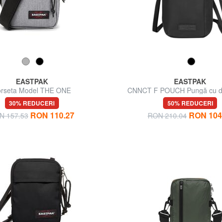
EASTPAK
EASTPAK
orseta Model THE ONE
CNNCT F POUCH Pungă cu d
verticală
30% REDUCERI
50% REDUCERI
RON 110.27
RON 104
N 157.53
RON 210.04