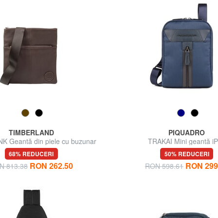
TIMBERLAND
PIQUADRO
 Geantă din piele cu buzunar
TRAKAI Mini geantă i
68% REDUCERI
50% REDUCERI
RON 262.50
RON 299
N 813.38
RON 598.61