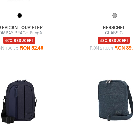
MERICAN TOURISTER
HERSCHEL
OMBAY BEACH Pungă
CLASSIC
60% REDUCERI
58% REDUCERI
RON 52.46
RON 89.
N 130.75
RON 210.04