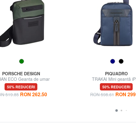
PORSCHE DESIGN
PIQUADRO
AN ECO Geanta de umar
TRAKAI Mini geantă i
50% REDUCERI
50% REDUCERI
RON 262.50
RON 299
N 519.85
RON 598.61