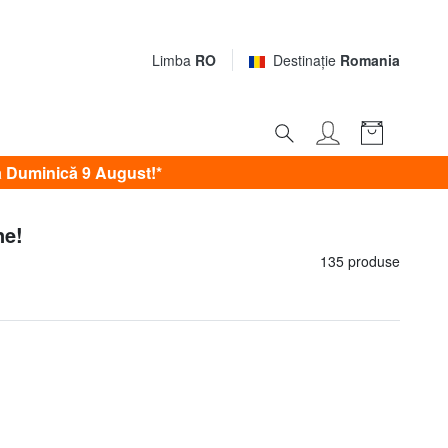
Limba
RO
Destinaţie
Romania
 Duminică 9 August!*
ne!
135 produse