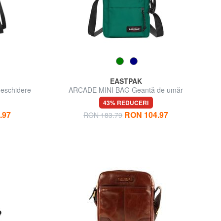
EASTPAK
eschidere
ARCADE MINI BAG Geantă de umăr
43% REDUCERI
.97
RON 104.97
RON 183.79