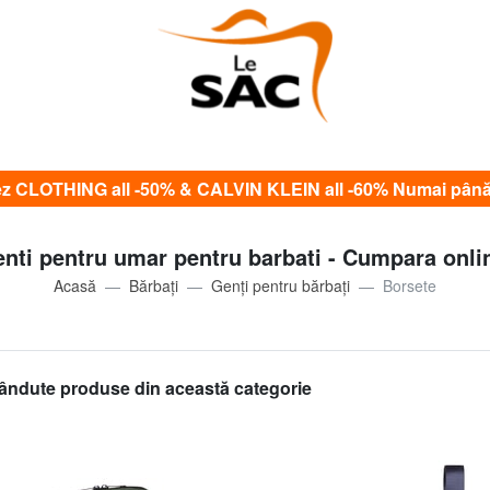
CLOTHING all -50% & CALVIN KLEIN all -60% Numai până
nti pentru umar pentru barbati - Cumpara onli
Acasă
Bărbați
Genți pentru bărbați
Borsete
ândute produse din această categorie