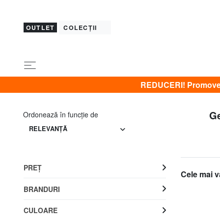
OUTLET
COLECȚII
REDUCERI! Promovez 
Ge
Ordonează în funcţie de
RELEVANŢĂ
PREŢ
Cele mai v
BRANDURI
CULOARE