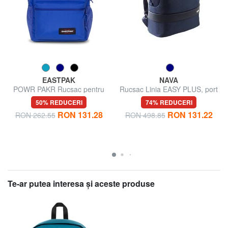
EASTPAK
NAVA
POWR PAKR Rucsac pentru
Rucsac Linia EASY PLUS, port
laptop de 13"
de 15,6 "pentru PC
50% REDUCERI
74% REDUCERI
RON 131.28
RON 131.22
RON 262.55
RON 498.85
Te-ar putea interesa şi aceste produse