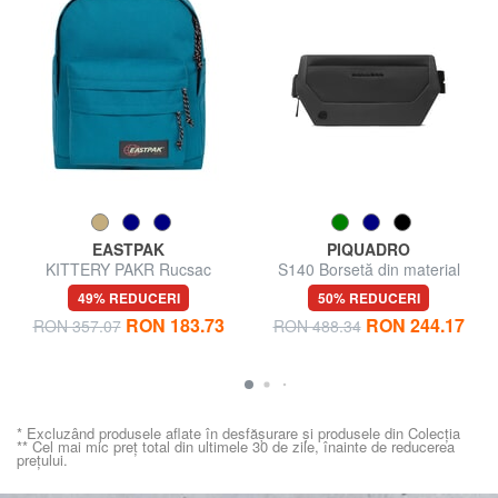
EASTPAK
PIQUADRO
KITTERY PAKR Rucsac
S140 Borsetă din material
reciclat
49% REDUCERI
50% REDUCERI
RON 183.73
RON 244.17
RON 357.07
RON 488.34
* Excluzând produsele aflate în desfășurare și produsele din Colecția
** Cel mai mic preț total din ultimele 30 de zile, înainte de reducerea
prețului.