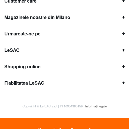
Customer care
Magazinele noastre din Milano
Urmareste-ne pe
LeSAC
Shopping online
Fiabilitatea LeSAC
Copyright © Le SAC s.r.l. | PI 10954380159 |
Informații legale