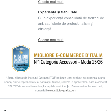
Citeste mai mult
Experiență și fiabilitate
Cu o experiență consolidată de treizeci de
ani, sau istorie de profesionalism și
eficiență.
Citeste mai mult
* Sigiliu eliberat de Institutul German ITQF pe baza unei evaluări de experți și a unui
sondaj online reprezentativ al populației italiene, realizat în aprilie 2024, care a colectat
322.797 de recenzii ale clienților la plata unei licențe. Pentru mai multe informații,
consultați
www.istituto-qualita.com