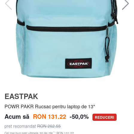
EASTPAK
POWR PAKR Rucsac pentru laptop de 13"
Acum să
RON 131.22
-50,0%
REDUCERI
pret recomandat
RON 262.55
**
Cel mai bun preț ultimele 30 de zile
: RON 131.22