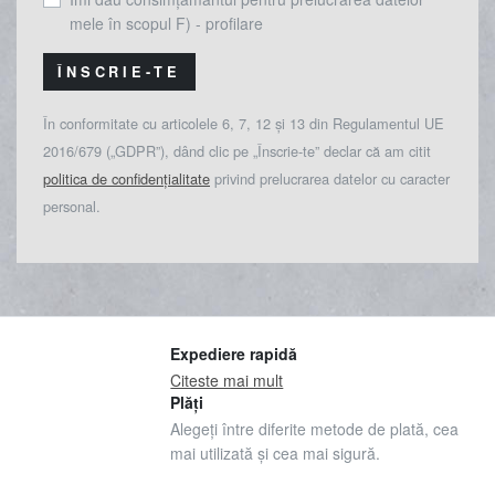
mele în scopul F) - profilare
ÎNSCRIE-TE
În conformitate cu articolele 6, 7, 12 și 13 din Regulamentul UE
2016/679 („GDPR”), dând clic pe „Înscrie-te” declar că am citit
politica de confidențialitate
privind prelucrarea datelor cu caracter
personal.
Expediere rapidă
Citeste mai mult
Plăți
Alegeți între diferite metode de plată, cea
mai utilizată și cea mai sigură.