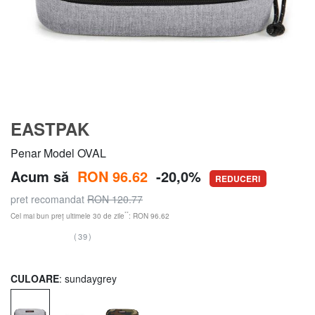
EASTPAK
Penar Model OVAL
Acum să
RON 96.62
-20,0%
REDUCERI
pret recomandat
RON 120.77
**
Cel mai bun preț ultimele 30 de zile
: RON 96.62
(39)
CULOARE
: sundaygrey