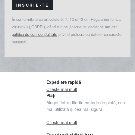
ÎNSCRIE-TE
În conformitate cu articolele 6, 7, 12 și 13 din Regulamentul UE
2016/679 („GDPR”), dând clic pe „Înscrie-te” declar că am citit
politica de confidențialitate
privind prelucrarea datelor cu caracter
personal.
Expediere rapidă
Citeste mai mult
Plăți
Alegeți între diferite metode de plată, cea
mai utilizată și cea mai sigură.
Citeste mai mult