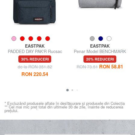
EASTPAK
EASTPAK
PADDED DAY PAK'R Rucsac
Penar Model BENCHMARK
pentru laptop de 14".
30% REDUCERI
20% REDUCERI
RON 58.81
de la RON 351.82
RON 73.51
RON 220.54
* Excluzând produsele aflate în desfășurare și produsele din Colecția
** Cel mai mic preț total din ultimele 30 de zile, înainte de reducerea
prețului.