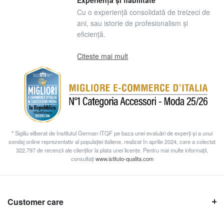
Experiență și fiabilitate
Cu o experiență consolidată de treizeci de
ani, sau istorie de profesionalism și
eficiență.
Citeste mai mult
* Sigiliu eliberat de Institutul German ITQF pe baza unei evaluări de experți și a unui
sondaj online reprezentativ al populației italiene, realizat în aprilie 2024, care a colectat
322.797 de recenzii ale clienților la plata unei licențe. Pentru mai multe informații,
consultați
www.istituto-qualita.com
Customer care