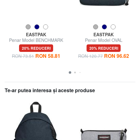
EASTPAK
EASTPAK
Penar Model BENCHMARK
Penar Model OVAL
20% REDUCERI
20% REDUCERI
RON 58.81
RON 96.62
RON 73.51
RON 120.77
Te-ar putea interesa şi aceste produse