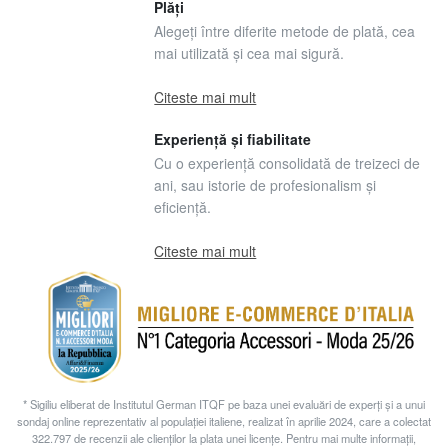
Plăți
Alegeți între diferite metode de plată, cea
mai utilizată și cea mai sigură.
Citeste mai mult
Experiență și fiabilitate
Cu o experiență consolidată de treizeci de
ani, sau istorie de profesionalism și
eficiență.
Citeste mai mult
* Sigiliu eliberat de Institutul German ITQF pe baza unei evaluări de experți și a unui
sondaj online reprezentativ al populației italiene, realizat în aprilie 2024, care a colectat
322.797 de recenzii ale clienților la plata unei licențe. Pentru mai multe informații,