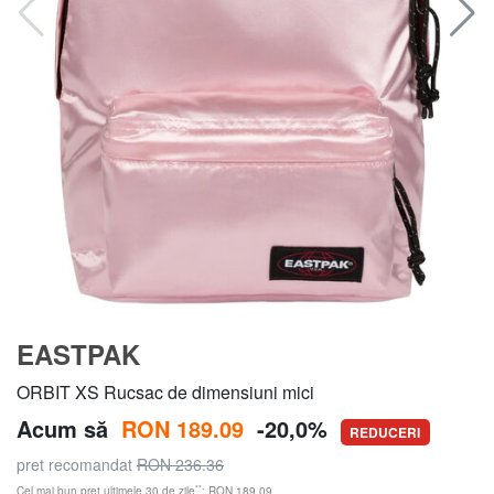
EASTPAK
ORBIT XS Rucsac de dimensiuni mici
Acum să
RON 189.09
-20,0%
REDUCERI
pret recomandat
RON 236.36
**
Cel mai bun preț ultimele 30 de zile
: RON 189.09