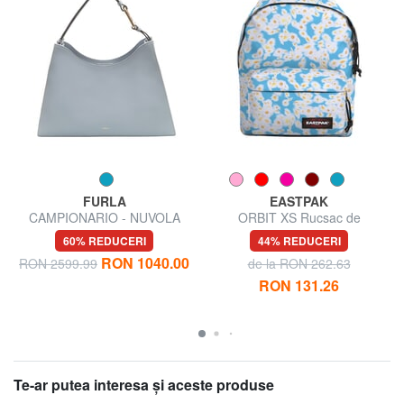
FURLA
EASTPAK
CAMPIONARIO - NUVOLA
ORBIT XS Rucsac de
Geantă de umăr
dimensiuni mici
60% REDUCERI
44% REDUCERI
RON 1040.00
RON 2599.99
de la RON 262.63
RON 131.26
Te-ar putea interesa şi aceste produse