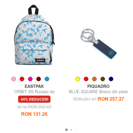
EASTPAK
PIQUADRO
ORBIT XS Rucsac de
BLUE SQUARE Breloc din piele
dimensiuni mici
RON 257.37
RON 257.37
44% REDUCERI
de la RON 262.63
RON 131.26