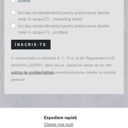
Altele
Îmi dau consimțământul pentru prelucrarea datelor
mele în scopul E) - marketing direct
Îmi dau consimțământul pentru prelucrarea datelor
mele în scopul F) - profilare
ÎNSCRIE-TE
În conformitate cu articolele 6, 7, 12 și 13 din Regulamentul UE
2016/679 („GDPR”), dând clic pe „Înscrie-te” declar că am citit
politica de confidențialitate
privind prelucrarea datelor cu caracter
personal.
Expediere rapidă
Citeste mai mult