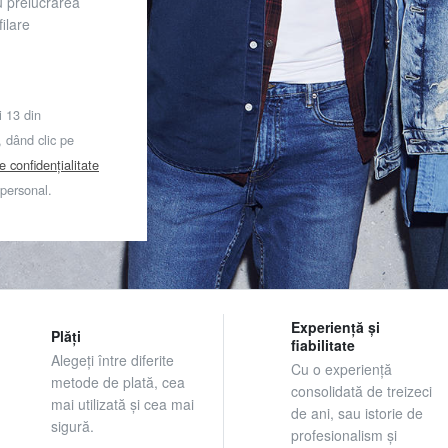
u prelucrarea
ilare
i 13 din
dând clic pe
de confidențialitate
 personal.
Experiență și
Plăți
fiabilitate
Alegeți între diferite
Cu o experiență
metode de plată, cea
consolidată de treizeci
mai utilizată și cea mai
de ani, sau istorie de
sigură.
profesionalism și