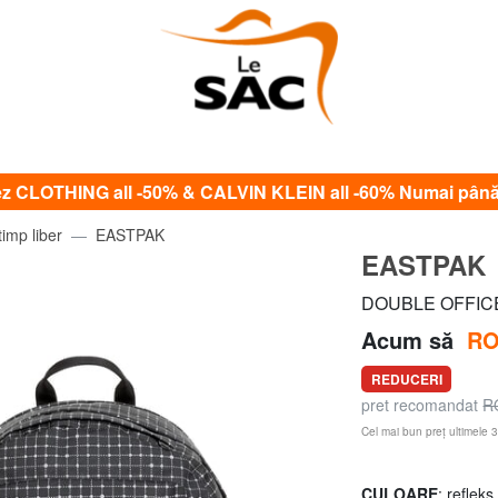
CLOTHING all -50% & CALVIN KLEIN all -60% Numai până
timp liber
EASTPAK
EASTPAK
DOUBLE OFFICE 
Acum să
RO
REDUCERI
pret recomandat
R
Cel mai bun preț ultimele 3
CULOARE
: reflek