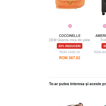
GO TRAVEL
COCCINELLE
AMERI
FLIGHT Pernă de călătorie
DEW Geanta mica din piele
Tro
ciocanita
TURI
67% REDUCERI
65% REDUCERI
3
dimens
RON 31.45
RON 93.99
RON 1039.70
RON 83
RON 367.52
Te-ar putea interesa şi aceste 