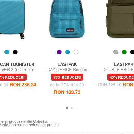
CAN TOURISTER
EASTPAK
EASTPAK
VER 3.0 Cărucior
DAY OFFICE Rucsac
DOUBLE PRO R
u bagaje de mână
pentru laptop de 16 inchi
pentru laptop de 
7% REDUCERI
53% REDUCERI
45% REDUCE
RON 236.24
RON 
0.83
de la RON 404.33
RON 525.10
RON 183.73
re și produsele din Colecția
e zile, înainte de reducerea prețului.