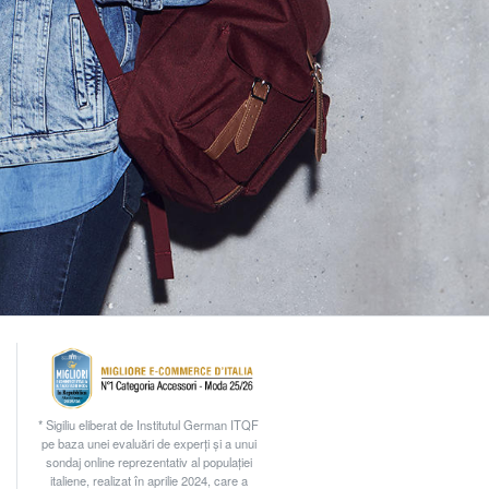
* Sigiliu eliberat de Institutul German ITQF
pe baza unei evaluări de experți și a unui
sondaj online reprezentativ al populației
italiene, realizat în aprilie 2024, care a