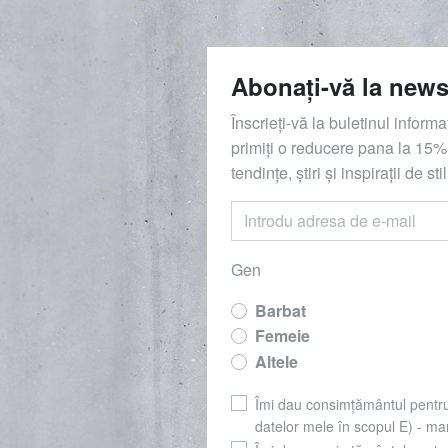
Abonați-vă la news
Înscrieți-vă la buletinul inform
primiți o reducere
pana la
15%,
tendințe, știri și inspirații de stil
Gen
Barbat
Femeie
Altele
Îmi dau consimțământul pentr
datelor mele în scopul E) - mar