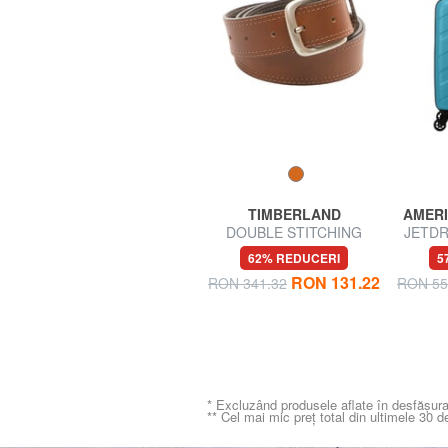
VANS
TIMBERLAND
AMERI
DOUBLE STANDARD
DOUBLE STITCHING
JETDRI
Tricou cu mânecă scurtă,
Curea din piele scurtabilă
pentr
50% REDUCERI
62% REDUCERI
5
croială regulată
0
RON 78.77
RON 131.22
RON 157.53
RON 341.32
RON 55
* Excluzând produsele aflate în desfășura
** Cel mai mic preț total din ultimele 30 d