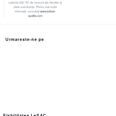
colectat 322.797 de recenzii ale clienților la
plata unei licențe. Pentru mai multe
informații, consultați
www.istituto-
qualita.com
Urmareste-ne pe
Fiabilitatea LeSAC