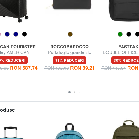
CAN TOURISTER
ROCCOBAROCCO
EASTPAK
lley AMERICAN
Portafoglio grande zip
DOUBLE OFFICE 
STER AIRCONIC,
around in pelle
pentru PC de 17
0% REDUCERI
81% REDUCERI
30% REDUCE
iuni mari, ușoare
RON 587.74
RON 89.21
RON 
9.63
RON 472.06
RON 446.34
produse