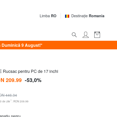
Limba
RO
Destinaţie
Romania
 Duminică 9 August!*
Rucsac pentru PC de 17 inchi
N 209.99
-53,0%
ON 446.34
**
0 de zile
: RON 209.99
s spațiu negru