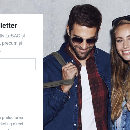
letter
ativ LeSAC și
 precum și
.
u prelucrarea
keting direct