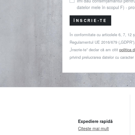
Îmi dau consimțământul pentr
datelor mele în scopul F) - prof
ÎNSCRIE-TE
În conformitate cu articolele 6, 7, 12 ș
Regulamentul UE 2016/679 („GDPR”), 
„Înscrie-te” declar că am citit
politica 
privind prelucrarea datelor cu caracter
Expediere rapidă
Citeste mai mult