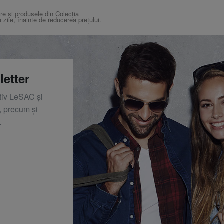
re și produsele din Colecția
e zile, înainte de reducerea prețului.
letter
ativ LeSAC și
 precum și
.