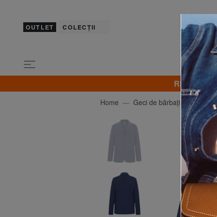
OUTLET
COLECȚII
REDUCERI! B
Home
Geci de bărbați
COLM