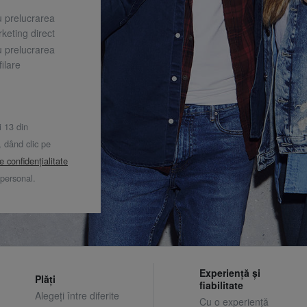
u prelucrarea
keting direct
u prelucrarea
ilare
i 13 din
dând clic pe
de confidențialitate
 personal.
Experiență și
Plăți
fiabilitate
Alegeți între diferite
Cu o experiență