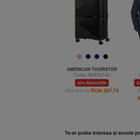
COCCINELLE
AMERICAN TOURISTER
e
DEW Geanta mica din piele
Trolley AMERICAN
ciocanita
TURISTER AIRCONIC,
PER
65% REDUCERI
30% REDUCERI
5
dimensiuni mari, ușoare
RON 587.74
RON 1039.70
RON 839.63
R
RON 367.52
R
Te-ar putea interesa şi aceste 