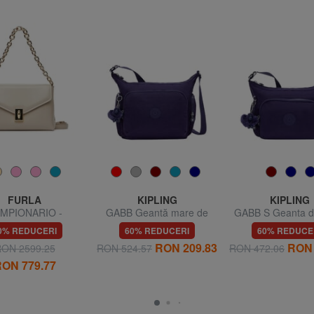
FURLA
KIPLING
KIPLING
MPIONARIO -
GABB Geantă mare de
GABB S Geanta d
IANA Geantă de
umăr
0% REDUCERI
60% REDUCERI
60% REDUCE
 cu curea de umăr
RON 209.83
RON 
ON 2599.25
RON 524.57
RON 472.06
ON 779.77