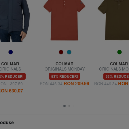
COLMAR
COLMAR
COLMAR
ORIGINALS
ORIGINALS MONDAY
ORIGINALS MO
FORMING Sacou
Tricou polo cu mânecă
Tricou polo cu 
2% REDUCERI
53% REDUCERI
53% REDUCE
scurtă
scurtă
RON 209.99
RON 
ON 1307.50
RON 446.34
RON 446.34
ON 630.07
produse