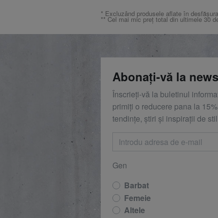
* Excluzând produsele aflate în desfășura
** Cel mai mic preț total din ultimele 30 d
Abonați-vă la news
Înscrieți-vă la buletinul inform
primiți o reducere
pana la
15%,
tendințe, știri și inspirații de stil
Gen
Barbat
Femeie
Altele