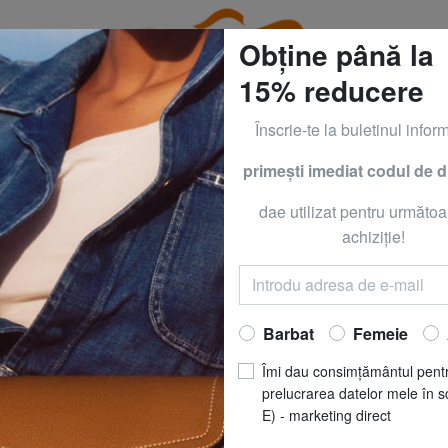
Obține până la
15% reducere
Înscrie-te la buletinul inform
primeşti imediat codul de 
RACCIALINI la - 50% | - 60% | - 70% Numai până Duminică
dae utilizat pentru următoa
AR
COLMAR
achiziţie!
ORIGINALS PE
Acum să
RO
Barbat
Femeie
REDUCERI
pret recomandat
R
Îmi dau consimțământul pent
Cel mai bun preț ultimele 3
prelucrarea datelor mele în s
E) - marketing direct
MĂRIME
: 46