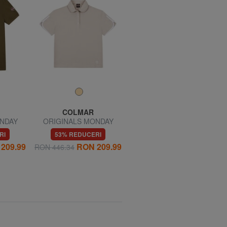
COLMAR
COLMAR
NDAY
ORIGINALS MONDAY
ORIGINALS BACKPAKER
mânecă
Tricou polo cu mânecă
Hanorac cu fermoar
RI
53% REDUCERI
57% REDUCERI
scurtă
209.99
RON 209.99
RON 262.50
RON 446.34
RON 603.87