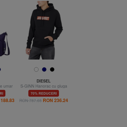
DIESEL
COLMAR
e umar
S-GINN Hanorac cu gluga
MODISH Hanorac cu guler
rotund și etichetă
RI
70% REDUCERI
58% REDUCERI
188.83
RON 236.24
RON 209.99
RON 787.65
RON 498.85