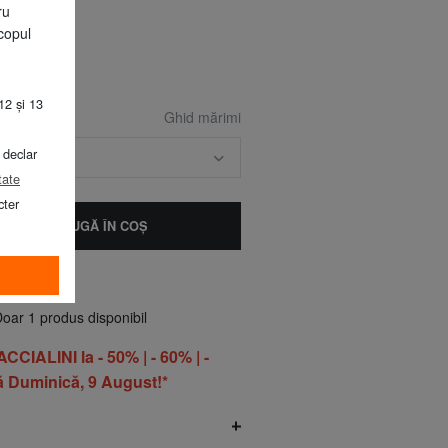
ru
ru marin
copul
12 și 13
Ghid mărimi
 declar
ARIME
tate
cter
ADAUGĂ ÎN COŞ
oar 1 produs disponibil
IALINI la - 50% | - 60% | -
 Duminică, 9 August!*