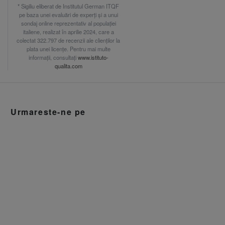
* Sigiliu eliberat de Institutul German ITQF
pe baza unei evaluări de experți și a unui
sondaj online reprezentativ al populației
italiene, realizat în aprilie 2024, care a
colectat 322.797 de recenzii ale clienților la
plata unei licențe. Pentru mai multe
informații, consultați
www.istituto-
qualita.com
Urmareste-ne pe