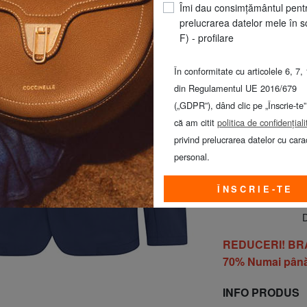
Îmi dau consimțământul pent
CULOARE
: albast
prelucrarea datelor mele în s
F) - profilare
În conformitate cu articolele 6, 7, 
din Regulamentul UE 2016/679
(„GDPR”), dând clic pe „Înscrie-te”
ALEGEȚI M
că am citit
politica de confidențiali
privind prelucrarea datelor cu cara
personal.
ÎNSCRIE-TE
D
REDUCERI! BRACC
70% Numai până
INFO PRODUS