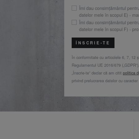
Îmi dau consimțământul pentr
datelor mele în scopul E) - mar
Îmi dau consimțământul pentr
datelor mele în scopul F) - prof
ÎNSCRIE-TE
În conformitate cu articolele 6, 7, 12 ș
Regulamentul UE 2016/679 („GDPR”), 
„Înscrie-te” declar că am citit
politica 
privind prelucrarea datelor cu caracter