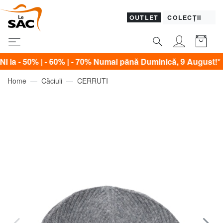
OUTLET
COLECȚII
0% | - 60% | - 70% Numai până Duminică, 9 August!*
Home
Căciuli
CERRUTI