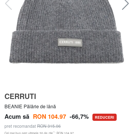
CERRUTI
BEANIE Pălărie de lână
Acum să
RON 104.97
-66,7%
REDUCERI
pret recomandat
RON 315.06
**
Cel mai bun preț ultimele 30 de zile
: RON 104.97