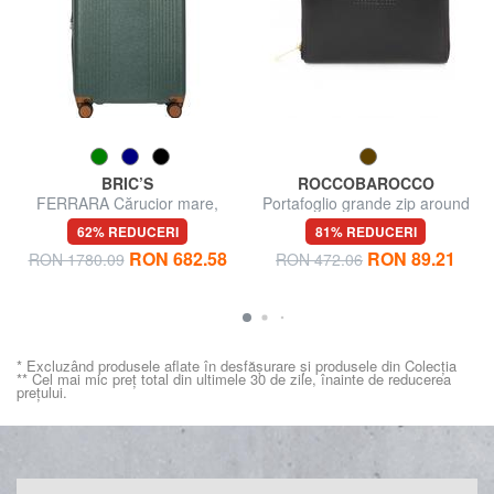
BRIC’S
ROCCOBAROCCO
FERRARA Cărucior mare,
Portafoglio grande zip around
extensibil
in pelle
62% REDUCERI
81% REDUCERI
RON 682.58
RON 89.21
RON 1780.09
RON 472.06
* Excluzând produsele aflate în desfășurare și produsele din Colecția
** Cel mai mic preț total din ultimele 30 de zile, înainte de reducerea
prețului.