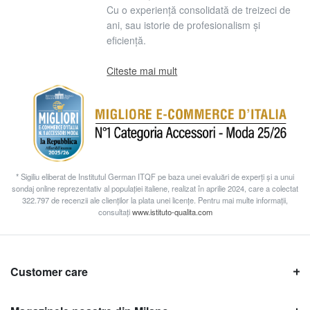
Cu o experiență consolidată de treizeci de
ani, sau istorie de profesionalism și
eficiență.
Citeste mai mult
* Sigiliu eliberat de Institutul German ITQF pe baza unei evaluări de experți și a unui
sondaj online reprezentativ al populației italiene, realizat în aprilie 2024, care a colectat
322.797 de recenzii ale clienților la plata unei licențe. Pentru mai multe informații,
consultați
www.istituto-qualita.com
Customer care