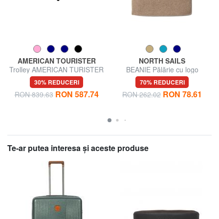
AMERICAN TOURISTER
NORTH SAILS
Trolley AMERICAN TURISTER
BEANIE Pălărie cu logo
AIRCONIC, dimensiuni mari,
30% REDUCERI
70% REDUCERI
ușoare
RON 587.74
RON 78.61
RON 839.63
RON 262.02
Te-ar putea interesa şi aceste produse