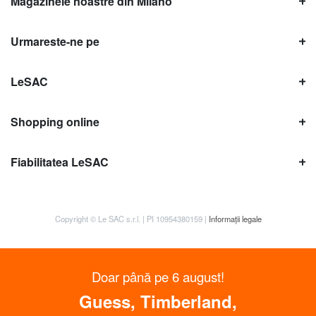
Magazinele noastre din Milano
Urmareste-ne pe
LeSAC
Shopping online
Fiabilitatea LeSAC
Copyright © Le SAC s.r.l. | PI 10954380159 |
Informații legale
Doar până pe 6 august!
Guess, Timberland,