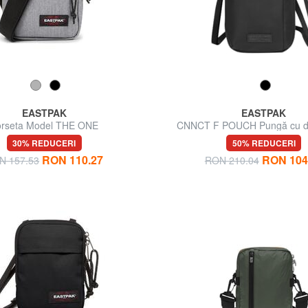
EASTPAK
EASTPAK
orseta Model THE ONE
CNNCT F POUCH Pungă cu d
verticală
30% REDUCERI
50% REDUCERI
RON 110.27
RON 104
N 157.53
RON 210.04