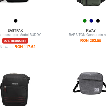
EASTPAK
KWAY
a messenger Model BUDDY
BARBITON Geanta din n
RON 262.55
20% REDUCERI
RON 117.62
N 147.03