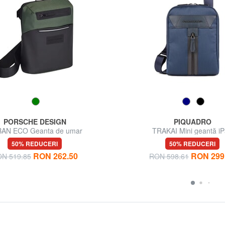
PORSCHE DESIGN
PIQUADRO
AN ECO Geanta de umar
TRAKAI Mini geantă i
50% REDUCERI
50% REDUCERI
RON 262.50
RON 299
N 519.85
RON 598.61