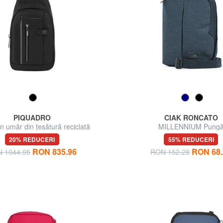
PIQUADRO
CIAK RONCATO
un umăr din țesătură reciclată
MILLENNIUM Pung
20% REDUCERI
55% REDUCERI
RON 835.96
RON 68.
 1044.95
RON 152.28