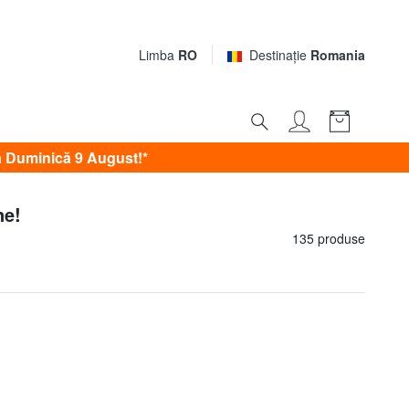
Limba
RO
Destinaţie
Romania
 Duminică 9 August!*
ne!
135 produse