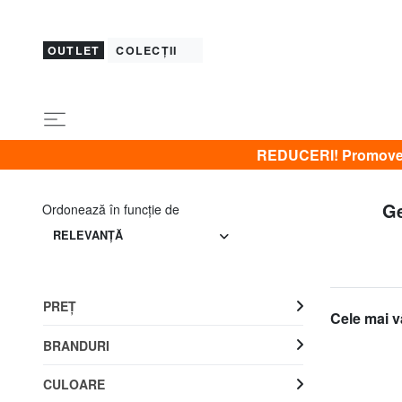
OUTLET
COLECȚII
REDUCERI! Promovez 
Ge
Ordonează în funcţie de
RELEVANŢĂ
PREŢ
Cele mai v
BRANDURI
CULOARE