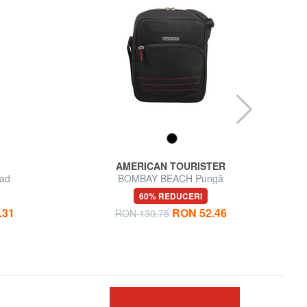
AMERICAN TOURISTER
Pad
BOMBAY BEACH Pungă
KE
60% REDUCERI
.31
RON 52.46
RON 130.75