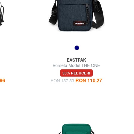
EASTPAK
Borseta Model THE ONE
30% REDUCERI
96
RON 110.27
RON 157.53