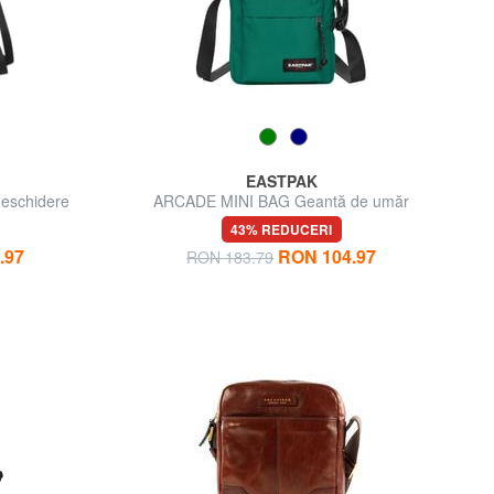
EASTPAK
eschidere
ARCADE MINI BAG Geantă de umăr
43% REDUCERI
.97
RON 104.97
RON 183.79