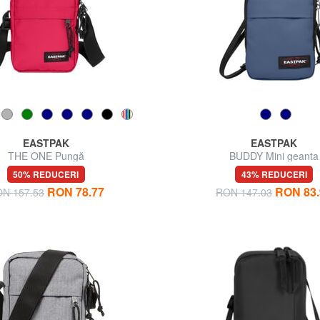
EASTPAK
EASTPAK
THE ONE Pungă
BUDDY Mini geanta
50% REDUCERI
43% REDUCERI
RON 78.77
RON 83.
N 157.53
RON 147.03