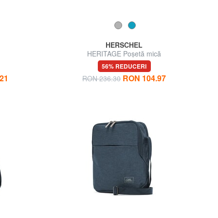
HERSCHEL
HERITAGE Poșetă mică
56% REDUCERI
21
RON 104.97
RON 236.30