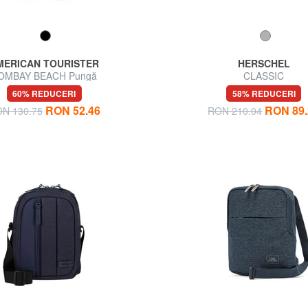
MERICAN TOURISTER
HERSCHEL
OMBAY BEACH Pungă
CLASSIC
60% REDUCERI
58% REDUCERI
RON 52.46
RON 89.
N 130.75
RON 210.04