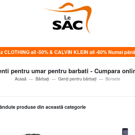
CLOTHING all -50% & CALVIN KLEIN all -60% Numai până
nti pentru umar pentru barbati - Cumpara onli
Acasă
Bărbați
Genți pentru bărbați
Borsete
ândute produse din această categorie