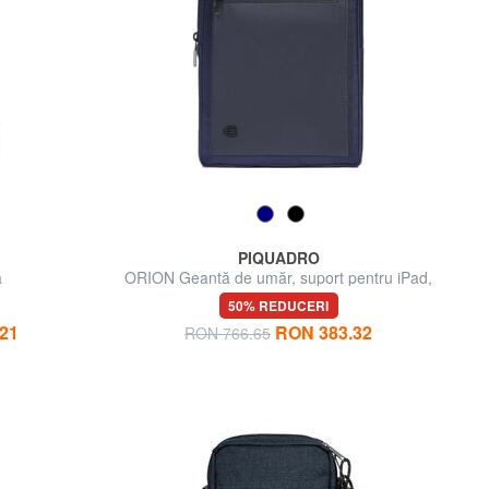
PIQUADRO
ă
ORION Geantă de umăr, suport pentru iPad,
piele mixtă
50% REDUCERI
21
RON 383.32
RON 766.65