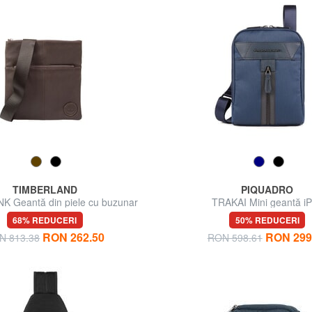
TIMBERLAND
PIQUADRO
 Geantă din piele cu buzunar
TRAKAI Mini geantă i
68% REDUCERI
50% REDUCERI
RON 262.50
RON 299
N 813.38
RON 598.61