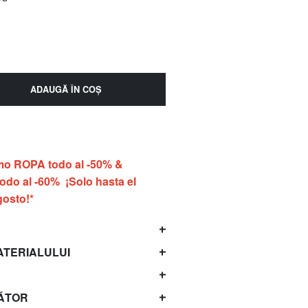
ADAUGĂ ÎN COŞ
o ROPA todo al -50% &
do al -60% ¡Solo hasta el
gosto!*
ATERIALULUI
ĂTOR