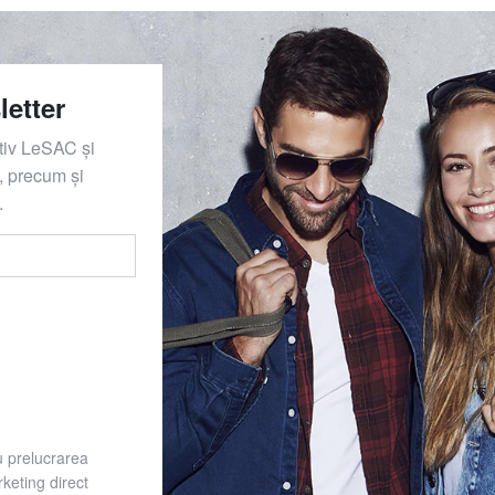
letter
ativ LeSAC și
 precum și
.
u prelucrarea
keting direct