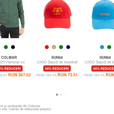
COLMAR
SUN68
SUN68
DY Hanorac cu
LOGO Șapcă de baseball
LOGO Șapcă de b
rmoar complet
din bumba
5% REDUCERI
60% REDUCERI
60% REDUCE
RON 367.52
RON 73.51
RON
3.91
RON 183.79
RON 183.79
re și produsele din Colecția
e zile, înainte de reducerea prețului.