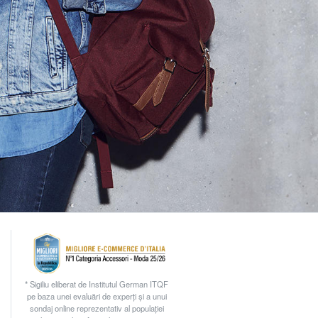
* Sigiliu eliberat de Institutul German ITQF
pe baza unei evaluări de experți și a unui
sondaj online reprezentativ al populației