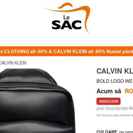
CLOTHING all -50% & CALVIN KLEIN all -60% Numai până
CALVIN KLEIN
CALVIN K
BOLD LOGO WEB
Acum să
RO
REDUCERI
pret recomandat
R
Cel mai bun preț ultimele 3
CULOARE
: pe neg