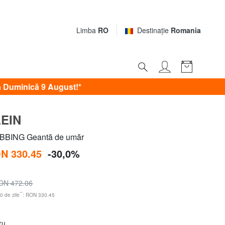
Limba
RO
Destinaţie
Romania
 Duminică 9 August!*
LEIN
BING Geantă de umăr
N 330.45
-30,0%
ON 472.06
**
0 de zile
: RON 330.45
ru