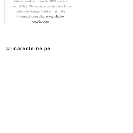
italiene, realizat în aprilie 2024, care a
colectat 322.797 de recenzii ale clienților la
plata unei licențe. Pentru mai multe
informații, consultați
www.istituto-
qualita.com
Urmareste-ne pe