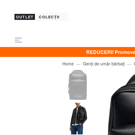
OUTLET
COLECȚII
REDUCERI! Promovez 
Home
Genți de umăr bărbați