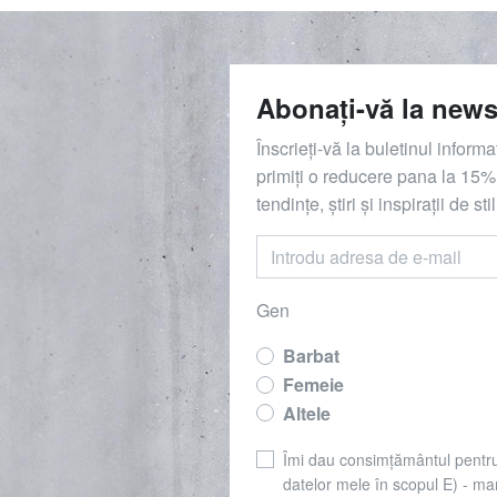
Abonați-vă la news
Înscrieți-vă la buletinul inform
primiți o reducere
pana la
15%,
tendințe, știri și inspirații de stil
Gen
Barbat
Femeie
Altele
Îmi dau consimțământul pentr
datelor mele în scopul E) - mar