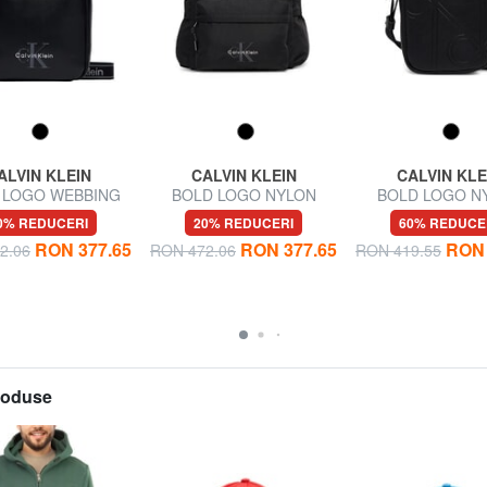
ALVIN KLEIN
CALVIN KLEIN
CALVIN KLE
 LOGO WEBBING
BOLD LOGO NYLON
BOLD LOGO N
antă de umăr
Rucsac moale
Geantă subți
0% REDUCERI
20% REDUCERI
60% REDUCE
RON 377.65
RON 377.65
RON 
2.06
RON 472.06
RON 419.55
produse