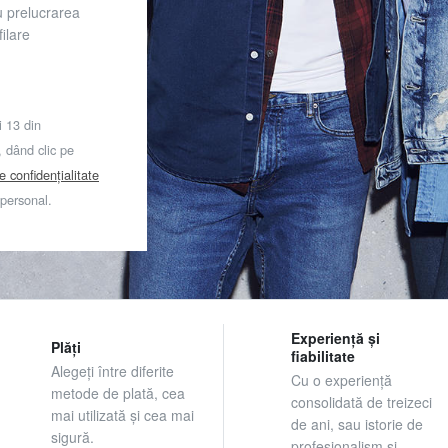
u prelucrarea
ilare
i 13 din
dând clic pe
de confidențialitate
 personal.
Experiență și
Plăți
fiabilitate
Alegeți între diferite
Cu o experiență
metode de plată, cea
consolidată de treizeci
mai utilizată și cea mai
de ani, sau istorie de
sigură.
profesionalism și