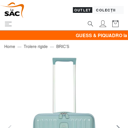
OUTLET
COLECȚII
GUESS & PIQUADRO la - 50
Home
Trolere rigide
BRIC’S