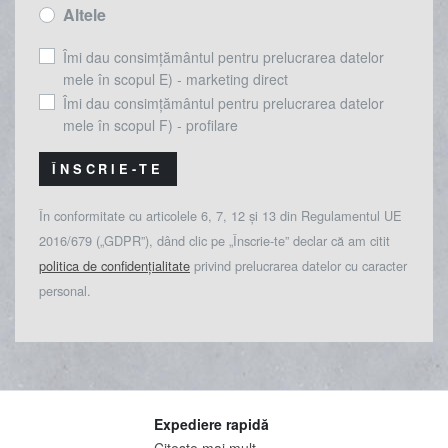
Altele
Îmi dau consimțământul pentru prelucrarea datelor
mele în scopul E) - marketing direct
Îmi dau consimțământul pentru prelucrarea datelor
mele în scopul F) - profilare
ÎNSCRIE-TE
În conformitate cu articolele 6, 7, 12 și 13 din Regulamentul UE
2016/679 („GDPR”), dând clic pe „Înscrie-te” declar că am citit
politica de confidențialitate
privind prelucrarea datelor cu caracter
personal.
Expediere rapidă
Citeste mai mult