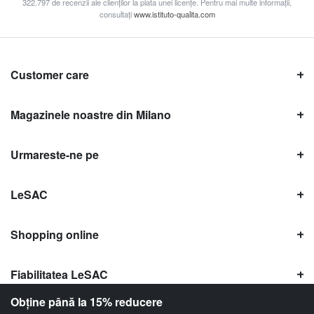
322.797 de recenzii ale clienților la plata unei licențe. Pentru mai multe informații,
consultați
www.istituto-qualita.com
Customer care
Magazinele noastre din Milano
Urmareste-ne pe
LeSAC
Shopping online
Fiabilitatea LeSAC
Obține până la 15% reducere