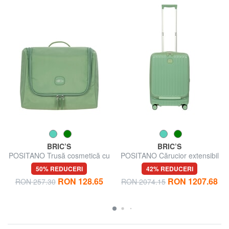
BRIC’S
BRIC’S
POSITANO Trusă cosmetică cu
POSITANO Cărucior extensibil
mai multe buzunare
de dimensiuni medii
50% REDUCERI
42% REDUCERI
RON 128.65
RON 1207.68
RON 257.30
RON 2074.15