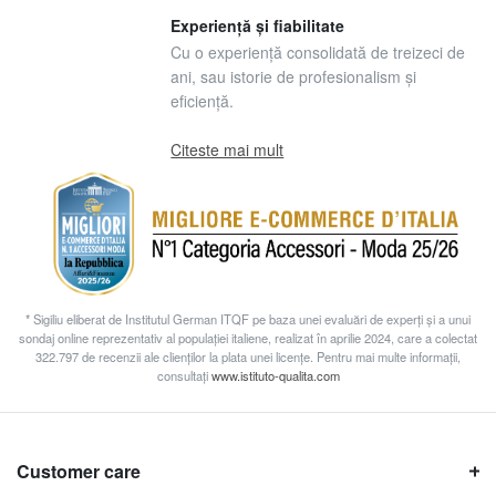
Experiență și fiabilitate
Cu o experiență consolidată de treizeci de
ani, sau istorie de profesionalism și
eficiență.
Citeste mai mult
* Sigiliu eliberat de Institutul German ITQF pe baza unei evaluări de experți și a unui
sondaj online reprezentativ al populației italiene, realizat în aprilie 2024, care a colectat
322.797 de recenzii ale clienților la plata unei licențe. Pentru mai multe informații,
consultați
www.istituto-qualita.com
Customer care