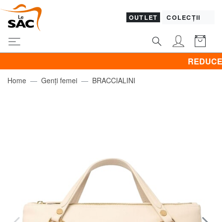
OUTLET
COLECȚII
REDUCERI! BRA
Home
Genți femei
BRACCIALINI