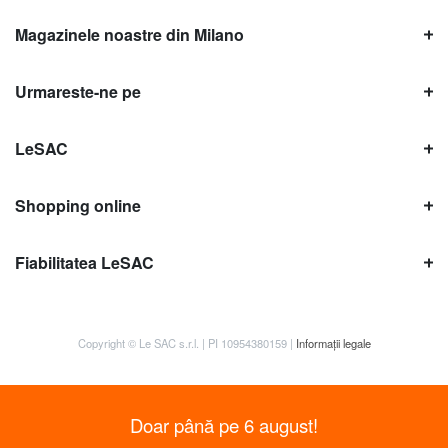
Magazinele noastre din Milano
Urmareste-ne pe
LeSAC
Shopping online
Fiabilitatea LeSAC
Copyright © Le SAC s.r.l. | PI 10954380159 |
Informații legale
Doar până pe 6 august!