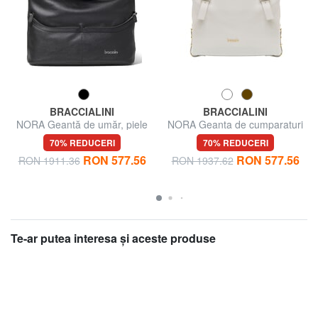
BRACCIALINI
BRACCIALINI
NORA Geantă de umăr, piele
NORA Geanta de cumparaturi
din piele cu catarame
70% REDUCERI
70% REDUCERI
RON 577.56
RON 577.56
RON 1911.36
RON 1937.62
Te-ar putea interesa şi aceste produse