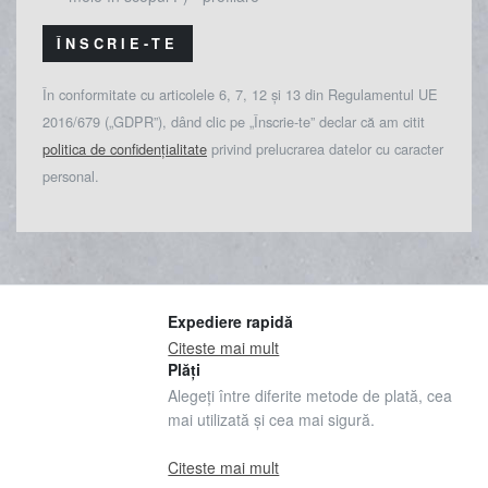
ÎNSCRIE-TE
În conformitate cu articolele 6, 7, 12 și 13 din Regulamentul UE
2016/679 („GDPR”), dând clic pe „Înscrie-te” declar că am citit
politica de confidențialitate
privind prelucrarea datelor cu caracter
personal.
Expediere rapidă
Citeste mai mult
Plăți
Alegeți între diferite metode de plată, cea
mai utilizată și cea mai sigură.
Citeste mai mult