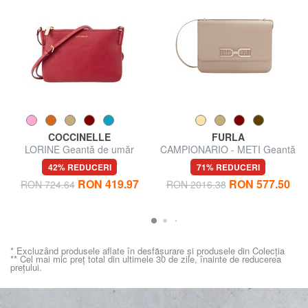
COCCINELLE
FURLA
LORINE Geantă de umăr
CAMPIONARIO - METI Geantă
de umăr
42% REDUCERI
71% REDUCERI
RON 419.97
RON 577.50
RON 724.64
RON 2016.38
* Excluzând produsele aflate în desfășurare și produsele din Colecția
** Cel mai mic preț total din ultimele 30 de zile, înainte de reducerea
prețului.