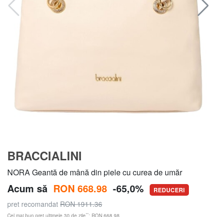
BRACCIALINI
NORA Geantă de mână din piele cu curea de umăr
Acum să
RON 668.98
-65,0%
REDUCERI
pret recomandat
RON 1911.36
**
Cel mai bun preț ultimele 30 de zile
: RON 668.98