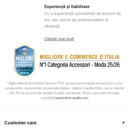
Experiență și fiabilitate
Cu o experiență consolidată de treizeci de
ani, sau istorie de profesionalism și
eficiență.
Citeste mai mult
* Sigiliu eliberat de Institutul German ITQF pe baza unei evaluări de experți și a unui
sondaj online reprezentativ al populației italiene, realizat în aprilie 2024, care a colectat
322.797 de recenzii ale clienților la plata unei licențe. Pentru mai multe informații,
consultați
www.istituto-qualita.com
Customer care