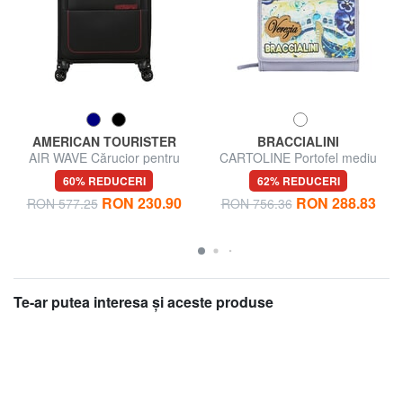
AMERICAN TOURISTER
BRACCIALINI
AIR WAVE Cărucior pentru
CARTOLINE Portofel mediu
bagaje de mână
60% REDUCERI
62% REDUCERI
RON 230.90
RON 288.83
RON 577.25
RON 756.36
Te-ar putea interesa şi aceste produse