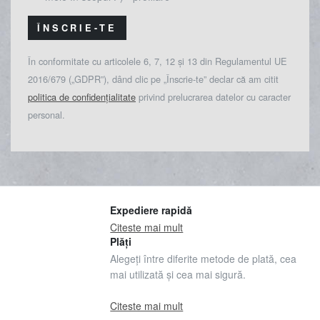
ÎNSCRIE-TE
În conformitate cu articolele 6, 7, 12 și 13 din Regulamentul UE
2016/679 („GDPR”), dând clic pe „Înscrie-te” declar că am citit
politica de confidențialitate
privind prelucrarea datelor cu caracter
personal.
Expediere rapidă
Citeste mai mult
Plăți
Alegeți între diferite metode de plată, cea
mai utilizată și cea mai sigură.
Citeste mai mult