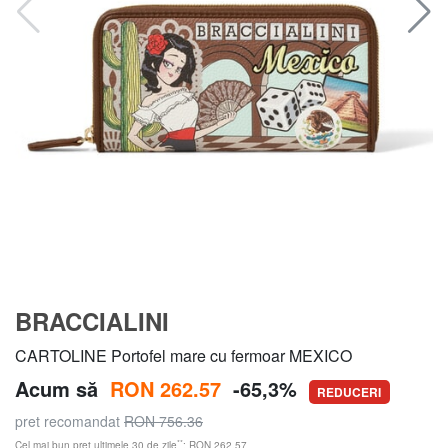
BRACCIALINI
CARTOLINE Portofel mare cu fermoar MEXICO
Acum să
RON 262.57
-65,3%
REDUCERI
pret recomandat
RON 756.36
**
Cel mai bun preț ultimele 30 de zile
: RON 262.57