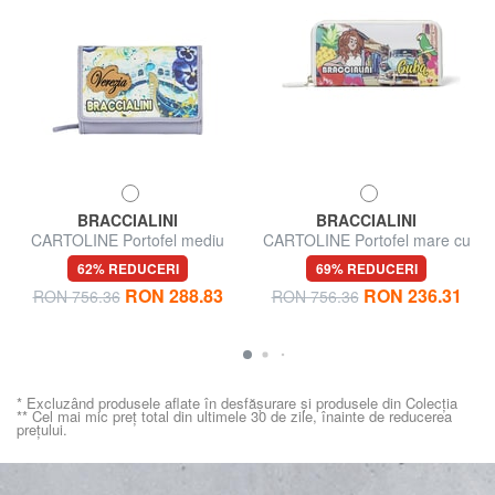
BRACCIALINI
BRACCIALINI
CARTOLINE Portofel mediu
CARTOLINE Portofel mare cu
fermoar CUBA
62% REDUCERI
69% REDUCERI
RON 288.83
RON 236.31
RON 756.36
RON 756.36
* Excluzând produsele aflate în desfășurare și produsele din Colecția
** Cel mai mic preț total din ultimele 30 de zile, înainte de reducerea
prețului.