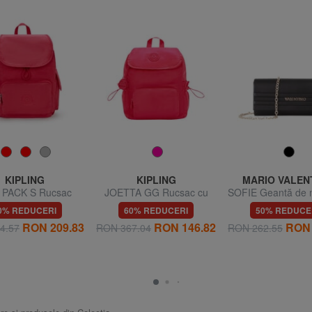
KIPLING
KIPLING
MARIO VALEN
 PACK S Rucsac
JOETTA GG Rucsac cu
SOFIE Geantă de 
buzunare multiple
curea de umăr c
0% REDUCERI
60% REDUCERI
50% REDUCE
RON 209.83
RON 146.82
RON 
4.57
RON 367.04
RON 262.55