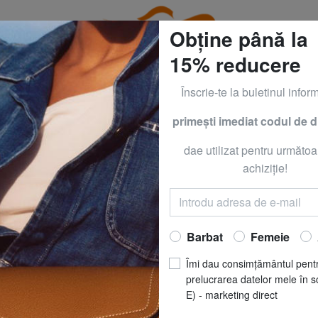
Obține până la
15% reducere
Înscrie-te la buletinul inform
primeşti imediat codul de 
CLOTHING all -50% & CALVIN KLEIN all -60% Numai până
dae utilizat pentru următoa
BRACCIAL
achiziţie!
CARTOLINE Mini
Acum să
RO
Barbat
Femeie
REDUCERI
pret recomandat
R
Îmi dau consimțământul pent
Cel mai bun preț ultimele 3
prelucrarea datelor mele în s
E) - marketing direct
(7)