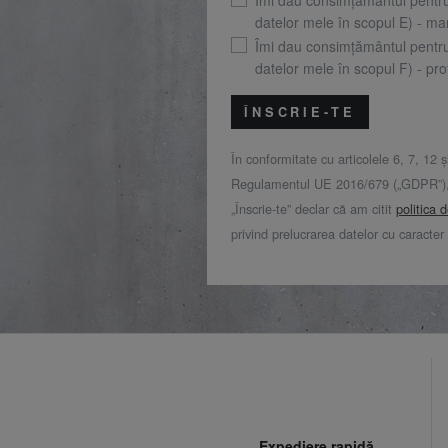
datelor mele în scopul E) - mar
Îmi dau consimțământul pentr
datelor mele în scopul F) - prof
ÎNSCRIE-TE
În conformitate cu articolele 6, 7, 12 ș
Regulamentul UE 2016/679 („GDPR”), 
„Înscrie-te” declar că am citit
politica 
privind prelucrarea datelor cu caracter
Expediere rapidă