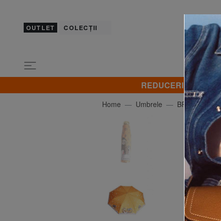
OUTLET
COLECȚII
REDUCERI! Promovez 
Home
Umbrele
BRACCIALINI