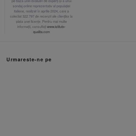
pe baza unei evaluări de experți și a unui
sondaj online reprezentativ al populației
italiene, realizat în aprilie 2024, care a
colectat 322.797 de recenzii ale clienților la
plata unei licențe. Pentru mai multe
informații, consultați
www.istituto-
qualita.com
Urmareste-ne pe