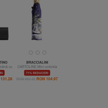
TINO
BRACCIALINI
BRACCIALINI
mână cu
CARTOLINE Mini umbrela
Carina Geantă de mână,
u lanț
imprimata
cu curea de umăr
RI
71% REDUCERI
69% REDUCERI
131.28
RON 104.97
RON 362.32
RON 1254.99
RON 393.77