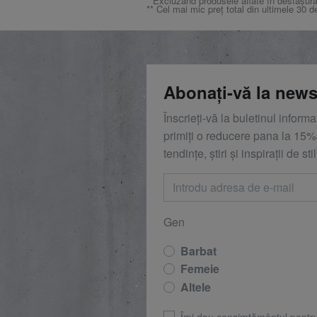
* Excluzând produsele aflate în desfășura
** Cel mai mic preț total din ultimele 30 d
Abonați-vă la news
Înscrieți-vă la buletinul inform
primiți o reducere
pana la
15%,
tendințe, știri și inspirații de stil
Gen
Barbat
Femeie
Altele
Îmi dau consimțământul pentr