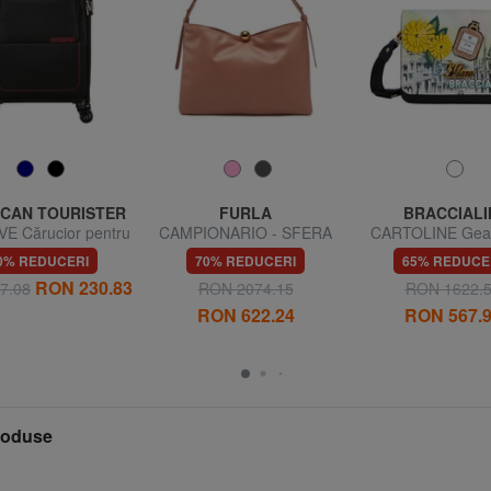
CAN TOURISTER
FURLA
BRACCIALI
E Cărucior pentru
CAMPIONARIO - SFERA
CARTOLINE Gea
gaje de mână
SOFT Geantă de umăr,
umăr S
0% REDUCERI
70% REDUCERI
65% REDUCE
piele, fabricată în Italia
RON 230.83
7.08
RON 2074.15
RON 1622.
RON 622.24
RON 567.
produse