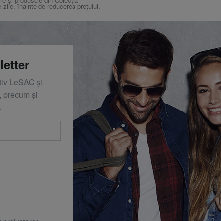
re și produsele din Colecția
e zile, înainte de reducerea prețului.
letter
ativ LeSAC și
 precum și
.
u prelucrarea