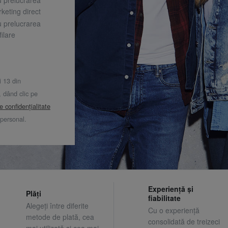
keting direct
u prelucrarea
ilare
i 13 din
dând clic pe
de confidențialitate
 personal.
Experiență și
Plăți
fiabilitate
Alegeți între diferite
Cu o experiență
metode de plată, cea
consolidată de treizeci