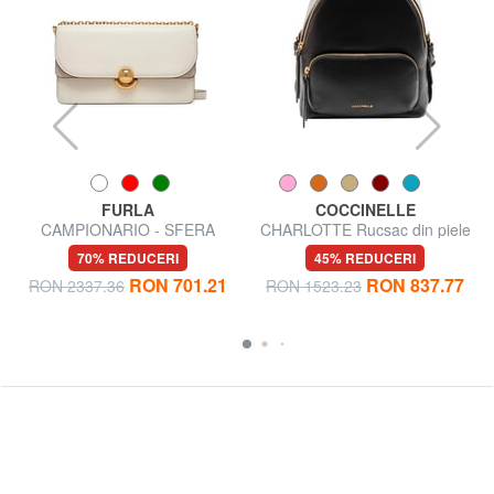
FURLA
COCCINELLE
CAMPIONARIO - SFERA
CHARLOTTE Rucsac din piele
Geantă de umăr mini
70% REDUCERI
45% REDUCERI
RON 701.21
RON 837.77
RON 2337.36
RON 1523.23