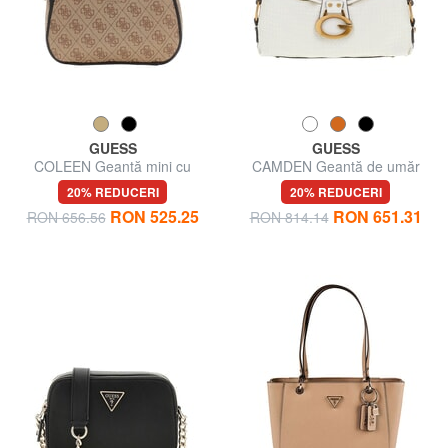
GUESS
GUESS
COLEEN Geantă mini cu
CAMDEN Geantă de umăr
curea de umăr
20% REDUCERI
20% REDUCERI
RON 525.25
RON 651.31
RON 656.56
RON 814.14