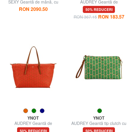
SEXY Geantă de mână, cu
AUDREY Geantă de
curea de umăr
cumpărături, geantă de umăr
RON 2090.50
50% REDUCERI
RON 183.57
RON 367.15
YNOT
YNOT
AUDREY Geantă de
AUDREY Geantă tip clutch cu
cumpărături, geantă de umăr
curea de mână și de umăr
50% REDUCERI
50% REDUCERI