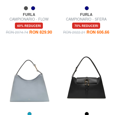
FURLA
FURLA
CAMPIONARIO - FLOW
CAMPIONARIO - SFERA
Geantă mini cu curea de umăr
Geantă de umăr micro
60% REDUCERI
70% REDUCERI
RON 829.90
RON 606.66
RON 2074.74
RON 2022.21