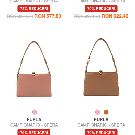
CAMPIONARIO - SFERA
CAMPIONARIO - SFERA
SOFT Geantă de umăr, piele,
SOFT L Geantă de umăr,
72% REDUCERI
70% REDUCERI
fabricată în Italia
piele
RON 577.83
RON 622.42
RON 2074.74
RON 2074.74
FURLA
FURLA
CAMPIONARIO - SFERA
CAMPIONARIO - SFERA
SOFT M Geantă de umăr
SOFT Geantă de umăr
70% REDUCERI
70% REDUCERI