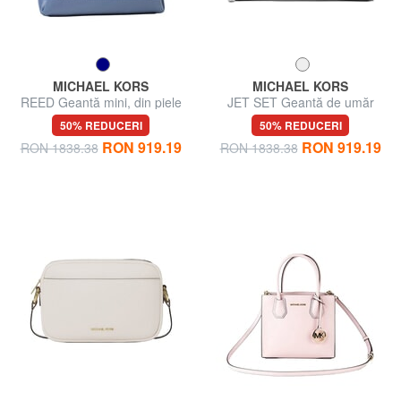
MICHAEL KORS
MICHAEL KORS
REED Geantă mini, din piele
JET SET Geantă de umăr
50% REDUCERI
50% REDUCERI
RON 919.19
RON 919.19
RON 1838.38
RON 1838.38