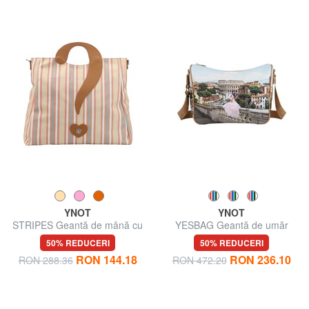
YNOT
YNOT
STRIPES Geantă de mână cu
YESBAG Geantă de umăr
curea de umăr
50% REDUCERI
50% REDUCERI
RON 144.18
RON 236.10
RON 288.36
RON 472.20