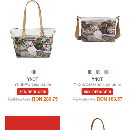
YNOT
YNOT
YESBAG Geantă de
YESBAG Geantă de umăr
cumpărături, geantă de umăr
hobo
50% REDUCERI
50% REDUCERI
RON 280.75
RON 183.57
RON 561.49
RON 367.15