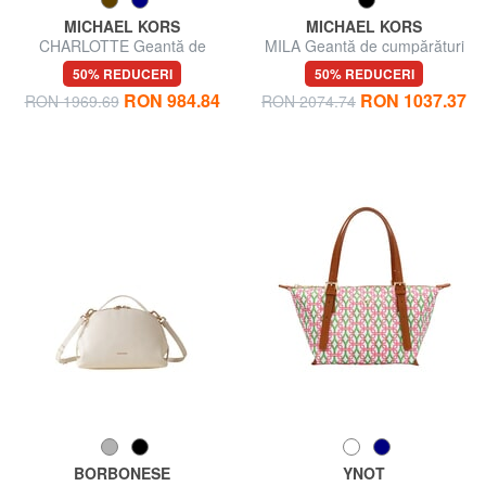
MICHAEL KORS
MICHAEL KORS
CHARLOTTE Geantă de
MILA Geantă de cumpărături
cumpărături din piele de umăr
de umăr, cu curea de umăr
50% REDUCERI
50% REDUCERI
RON 984.84
RON 1037.37
RON 1969.69
RON 2074.74
BORBONESE
YNOT