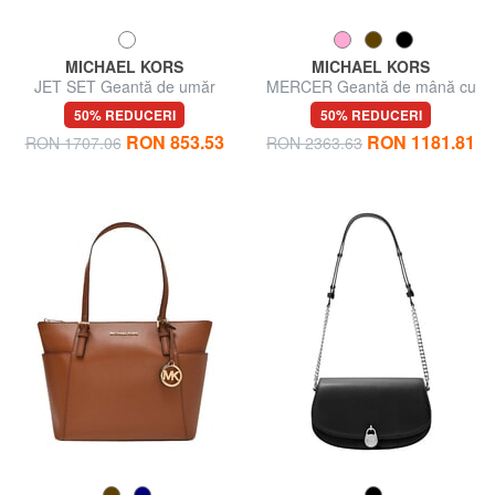
MICHAEL KORS
MICHAEL KORS
JET SET Geantă de umăr
MERCER Geantă de mână cu
reglabilă, din piele
curea de umăr, din piele
50% REDUCERI
50% REDUCERI
RON 853.53
RON 1181.81
RON 1707.06
RON 2363.63