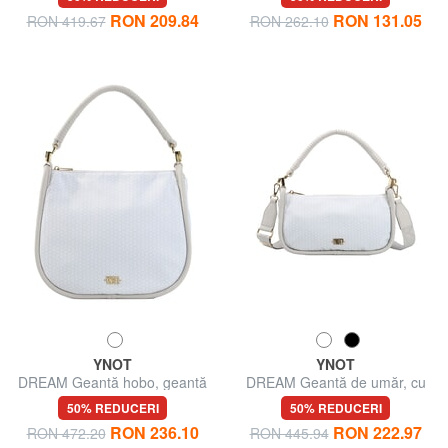
RON 209.84
RON 131.05
RON 419.67
RON 262.10
YNOT
YNOT
DREAM Geantă hobo, geantă
DREAM Geantă de umăr, cu
de mână
curea de umăr
50% REDUCERI
50% REDUCERI
RON 236.10
RON 222.97
RON 472.20
RON 445.94