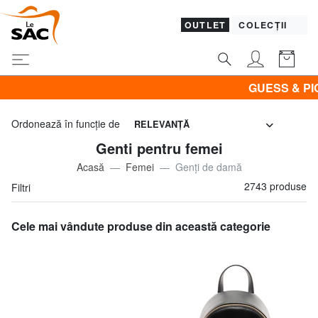
OUTLET
COLECȚII
GUESS & PIQUADRO la - 50
Ordonează în funcţie de
RELEVANŢĂ
Genti pentru femei
Acasă
Femei
Genți de damă
2743 produse
Filtri
Cele mai vândute produse din această categorie