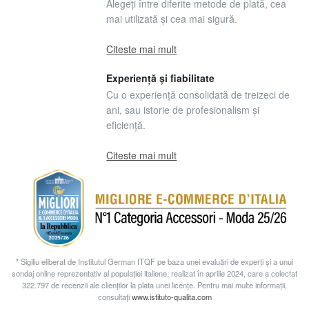
Alegeți între diferite metode de plată, cea
mai utilizată și cea mai sigură.
Citeste mai mult
Experiență și fiabilitate
Cu o experiență consolidată de treizeci de
ani, sau istorie de profesionalism și
eficiență.
Citeste mai mult
* Sigiliu eliberat de Institutul German ITQF pe baza unei evaluări de experți și a unui
sondaj online reprezentativ al populației italiene, realizat în aprilie 2024, care a colectat
322.797 de recenzii ale clienților la plata unei licențe. Pentru mai multe informații,
consultați
www.istituto-qualita.com