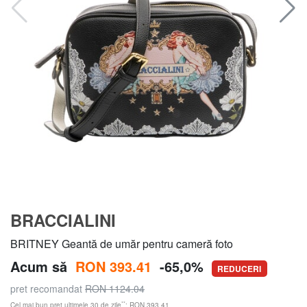
BRACCIALINI
BRITNEY Geantă de umăr pentru cameră foto
Acum să
RON 393.41
-65,0%
REDUCERI
pret recomandat
RON 1124.04
**
Cel mai bun preț ultimele 30 de zile
: RON 393.41