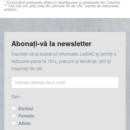
* Excluzând produsele aflate în desfășurare și produsele din Colecția
** Cel mai mic preț total din ultimele 30 de zile, înainte de reducerea
prețului.
Abonați-vă la newsletter
Înscrieți-vă la buletinul informativ LeSAC și primiți o
reducere
pana la
15%, precum și tendințe, știri și
inspirații de stil.
Gen
Barbat
Femeie
Altele