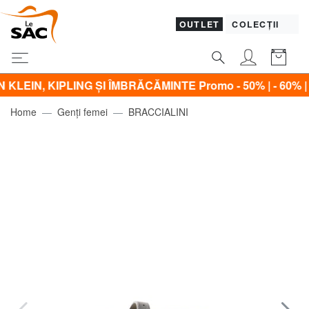
OUTLET
COLECȚII
 KIPLING ŞI ÎMBRĂCĂMINTE Promo - 50% | - 60% | - 70% | 
Home
Genți femei
BRACCIALINI