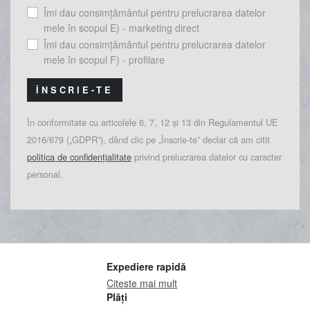
Îmi dau consimțământul pentru prelucrarea datelor
mele în scopul E) - marketing direct
Îmi dau consimțământul pentru prelucrarea datelor
mele în scopul F) - profilare
ÎNSCRIE-TE
În conformitate cu articolele 6, 7, 12 și 13 din Regulamentul UE
2016/679 („GDPR”), dând clic pe „Înscrie-te” declar că am citit
politica de confidențialitate
privind prelucrarea datelor cu caracter
personal.
Expediere rapidă
Citeste mai mult
Plăți