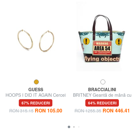
GUESS
BRACCIALINI
HOOPS I DID IT AGAIN Cercei
BRITNEY Geantă de mână cu
cu cerc mari
curea de umăr
67% REDUCERI
64% REDUCERI
RON 105.00
RON 446.41
RON 315.15
RON 1255.35