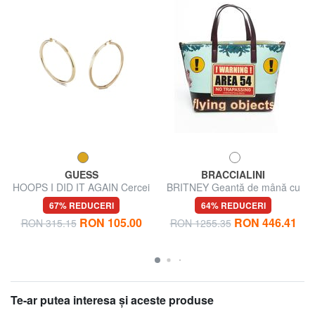
GUESS
BRACCIALINI
HOOPS I DID IT AGAIN Cercei
BRITNEY Geantă de mână cu
cu cerc mari
curea de umăr
67% REDUCERI
64% REDUCERI
RON 105.00
RON 446.41
RON 315.15
RON 1255.35
Te-ar putea interesa şi aceste produse