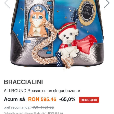
BRACCIALINI
ALLROUND Rucsac cu un singur buzunar
Acum să
RON 595.46
-65,0%
REDUCERI
pret recomandat
RON 1701.32
**
Cel mai bun preț ultimele 30 de zile
: RON 595.46