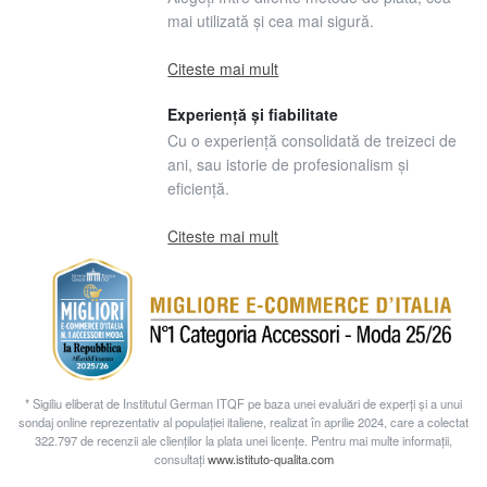
mai utilizată și cea mai sigură.
Citeste mai mult
Experiență și fiabilitate
Cu o experiență consolidată de treizeci de
ani, sau istorie de profesionalism și
eficiență.
Citeste mai mult
* Sigiliu eliberat de Institutul German ITQF pe baza unei evaluări de experți și a unui
sondaj online reprezentativ al populației italiene, realizat în aprilie 2024, care a colectat
322.797 de recenzii ale clienților la plata unei licențe. Pentru mai multe informații,
consultați
www.istituto-qualita.com