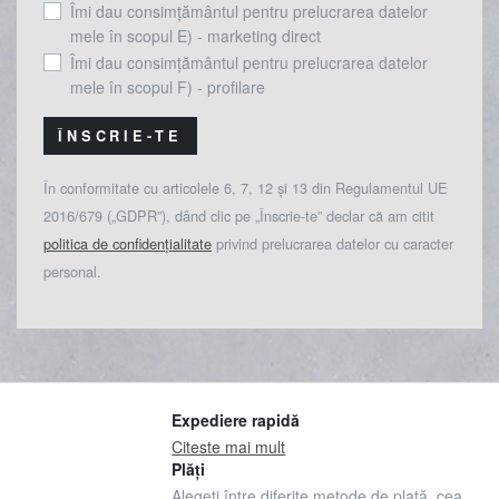
Îmi dau consimțământul pentru prelucrarea datelor
mele în scopul E) - marketing direct
Îmi dau consimțământul pentru prelucrarea datelor
mele în scopul F) - profilare
ÎNSCRIE-TE
În conformitate cu articolele 6, 7, 12 și 13 din Regulamentul UE
2016/679 („GDPR”), dând clic pe „Înscrie-te” declar că am citit
politica de confidențialitate
privind prelucrarea datelor cu caracter
personal.
Expediere rapidă
Citeste mai mult
Plăți
Alegeți între diferite metode de plată, cea