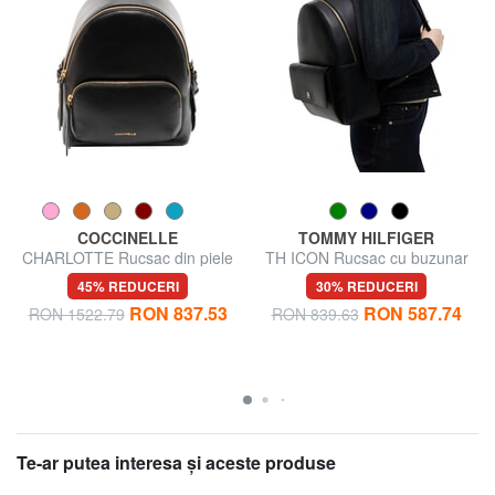
COCCINELLE
TOMMY HILFIGER
CHARLOTTE Rucsac din piele
TH ICON Rucsac cu buzunar
frontal
45% REDUCERI
30% REDUCERI
RON 837.53
RON 587.74
RON 1522.79
RON 839.63
Te-ar putea interesa şi aceste produse