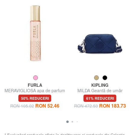
FURLA
KIPLING
MERAVIGLIOSA apa de parfum
MILDA Geantă de umăr
10 ml
matlasată
50% REDUCERI
61% REDUCERI
RON 52.46
RON 183.73
RON 105.02
RON 472.59
* Excluzând produsele aflate în desfășurare și produsele din Colecția