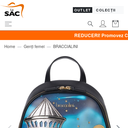
OUTLET
COLECȚII
REDUCERI! Promovez CLOTHING 
Home
Genți femei
BRACCIALINI