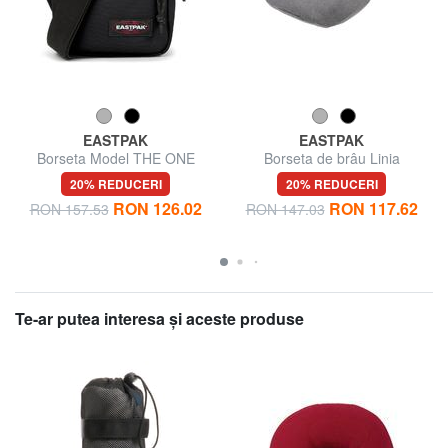
EASTPAK
EASTPAK
Borseta Model THE ONE
Borseta de brâu Linia
SPRINGER
20% REDUCERI
20% REDUCERI
RON 126.02
RON 117.62
RON 157.53
RON 147.03
Te-ar putea interesa şi aceste produse