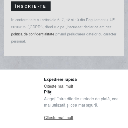
ÎNSCRIE-TE
În conformitate cu articolele 6, 7, 12 și 13 din Regulamentul UE
2016/679 („GDPR”), dând clic pe „Înscrie-te” declar că am citit
politica de confidențialitate
privind prelucrarea datelor cu caracter
personal.
Expediere rapidă
Citeste mai mult
Plăți
Alegeți între diferite metode de plată, cea
mai utilizată și cea mai sigură.
Citeste mai mult