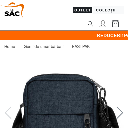
OUTLET
COLECȚII
REDUCERI! Promovez
Home
Genți de umăr bărbați
EASTPAK