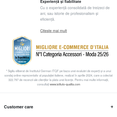
Experiență și fiabilitate
Cu o experiență consolidată de treizeci de
ani, sau istorie de profesionalism și
eficiență.
Citeste mai mult
* Sigiliu eliberat de Institutul German ITQF pe baza unei evaluări de experți și a unui
sondaj online reprezentativ al populației italiene, realizat în aprilie 2024, care a colectat
322.797 de recenzii ale clienților la plata unei licențe. Pentru mai multe informații,
consultați
www.istituto-qualita.com
Customer care