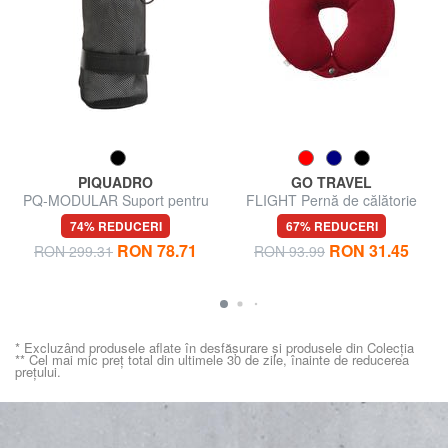
PIQUADRO
GO TRAVEL
PQ-MODULAR Suport pentru
FLIGHT Pernă de călătorie
sticle de apă
74% REDUCERI
67% REDUCERI
RON 78.71
RON 31.45
RON 299.31
RON 93.99
* Excluzând produsele aflate în desfășurare și produsele din Colecția
** Cel mai mic preț total din ultimele 30 de zile, înainte de reducerea
prețului.