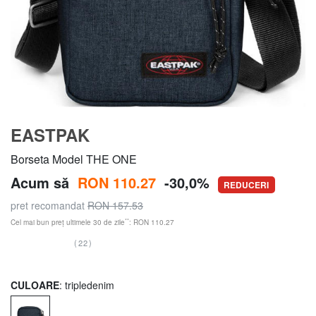
EASTPAK
Borseta Model THE ONE
Acum să
RON 110.27
-30,0%
REDUCERI
pret recomandat
RON 157.53
**
Cel mai bun preț ultimele 30 de zile
: RON 110.27
(22)
CULOARE
: tripledenim