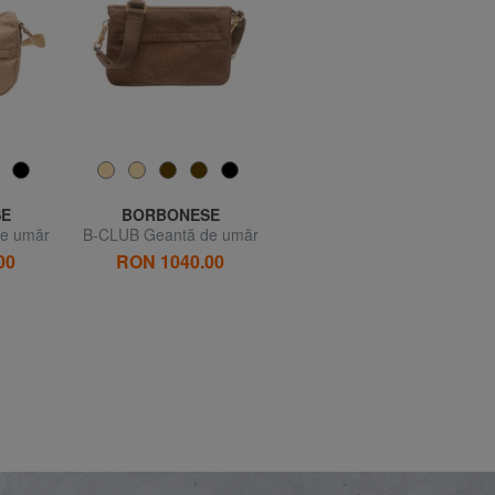
E
BORBONESE
BORBONESE
e umăr
B-CLUB Geantă de umăr
B-CLUB Geantă de mână,
cu curea de umăr
00
RON 1040.00
RON 1654.54