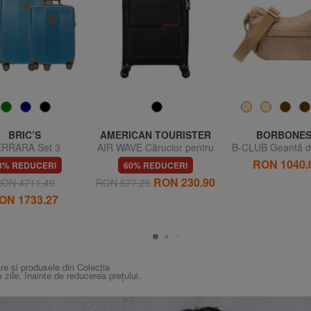
BRIC’S
AMERICAN TOURISTER
BORBONES
RRARA Set 3
AIR WAVE Cărucior pentru
B-CLUB Geantă d
cioare: cabina,
bagaje de mână
RON 1040.
3% REDUCERI
60% REDUCERI
ibil mediu si mare
RON 230.90
ON 4711.49
RON 577.25
ON 1733.27
re și produsele din Colecția
e zile, înainte de reducerea prețului.