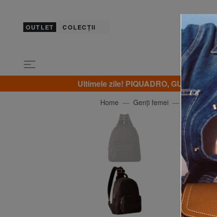
OUTLET
COLECȚII
Ultimele zile! PIQUADRO, GUESS, YNO
Home
Genți femei
BORBONE