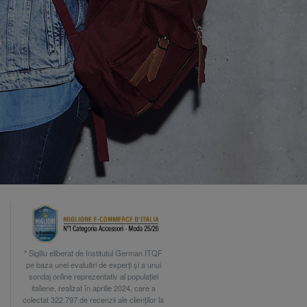
* Sigiliu eliberat de Institutul German ITQF
pe baza unei evaluări de experți și a unui
sondaj online reprezentativ al populației
italiene, realizat în aprilie 2024, care a
colectat 322.797 de recenzii ale clienților la