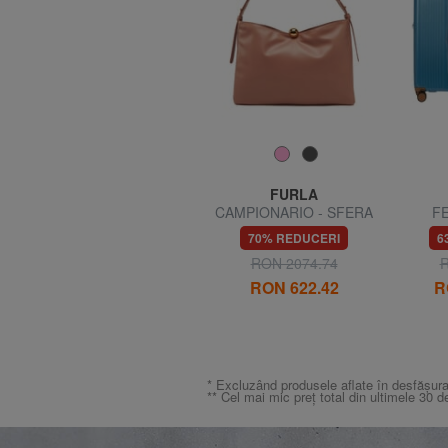
COCCINELLE
FURLA
,
CHARLOTTE Rucsac din
CAMPIONARIO - SFERA
FE
piele
SOFT Geantă de umăr,
caru
45% REDUCERI
70% REDUCERI
6
piele, fabricată în Italia
extens
2
RON 1523.23
RON 2074.74
R
RON 837.77
RON 622.42
R
* Excluzând produsele aflate în desfășura
** Cel mai mic preț total din ultimele 30 d