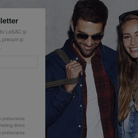
letter
ativ LeSAC și
 precum și
.
u prelucrarea
keting direct
u prelucrarea