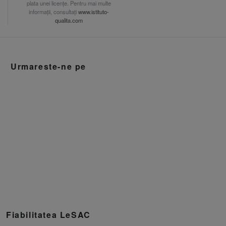
plata unei licențe. Pentru mai multe
informații, consultați
www.istituto-
qualita.com
Urmareste-ne pe
Fiabilitatea LeSAC