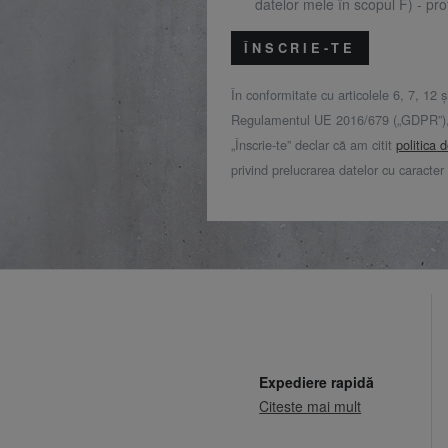
datelor mele în scopul F) - prof
ÎNSCRIE-TE
În conformitate cu articolele 6, 7, 12 ș
Regulamentul UE 2016/679 („GDPR”), 
„Înscrie-te” declar că am citit
politica 
privind prelucrarea datelor cu caracter
Expediere rapidă
Citeste mai mult