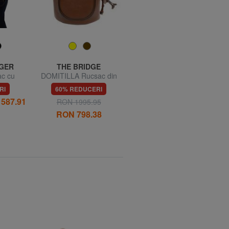
IGER
THE BRIDGE
KIPLING
c cu
DOMITILLA Rucsac din
DELIA M Rucsac
tal
piele
RI
60% REDUCERI
60% REDUCERI
587.91
RON 241.40
RON 1995.95
RON 603.51
RON 798.38