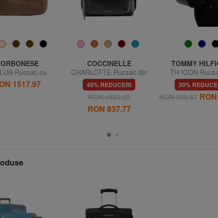
BORBONESE
COCCINELLE
TOMMY HILF
LUB Rucsac cu
CHARLOTTE Rucsac din
TH ICON Rucsa
zunar frontal
piele
buzunar fron
ON 1517.97
45% REDUCERI
30% REDUCE
RON 
RON 1523.23
RON 839.87
RON 837.77
produse