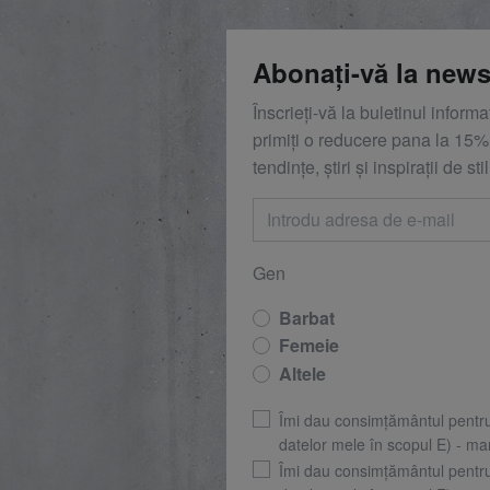
Abonați-vă la news
Înscrieți-vă la buletinul inform
primiți o reducere
pana la
15%,
tendințe, știri și inspirații de stil
Gen
Barbat
Femeie
Altele
Îmi dau consimțământul pentr
datelor mele în scopul E) - mar
Îmi dau consimțământul pentr