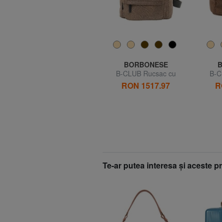
COCCINELLE
BORBONESE
c
JINNY Rucsac din piele
B-CLUB Rucsac cu
B-C
buzunar frontal
bu
RON 1517.97
R
45% REDUCERI
7
RON 1733.33
RON 945.34
Te-ar putea interesa şi aceste 