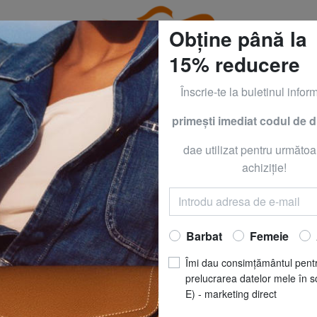
Obține până la
15% reducere
Înscrie-te la buletinul inform
primeşti imediat codul de 
T, BRACCIALINI, CALVIN KLEIN, KIPLING ŞI ÎMBRĂCĂMINTE 
dae utilizat pentru următoa
SE
BORBONE
achiziţie!
B-CLUB Rucsac c
RON 1517.9
Barbat
Femeie
CULOARE
: ciocola
Îmi dau consimțământul pent
prelucrarea datelor mele în s
E) - marketing direct