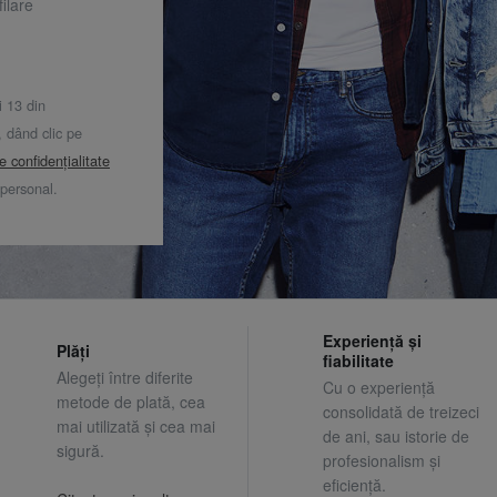
ilare
i 13 din
dând clic pe
de confidențialitate
 personal.
Experiență și
Plăți
fiabilitate
Alegeți între diferite
Cu o experiență
metode de plată, cea
consolidată de treizeci
mai utilizată și cea mai
de ani, sau istorie de
sigură.
profesionalism și
eficiență.