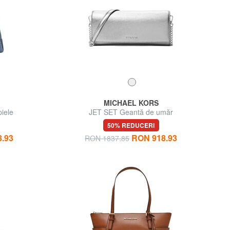
MICHAEL KORS
iele
JET SET Geantă de umăr
50% REDUCERI
.93
RON 918.93
RON 1837.85