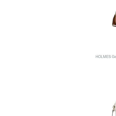
HOLMES Gea