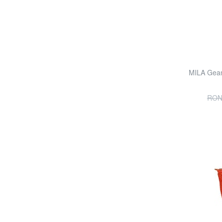
MILA Gean
RON