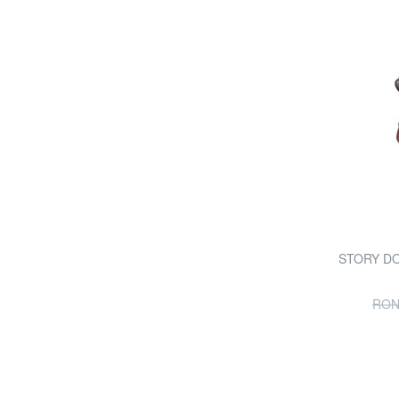
STORY DON
RON