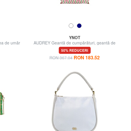
YNOT
ea de umăr
AUDREY Geantă de cumpărături, geantă de
umăr
50% REDUCERI
RON 183.52
RON 367.04