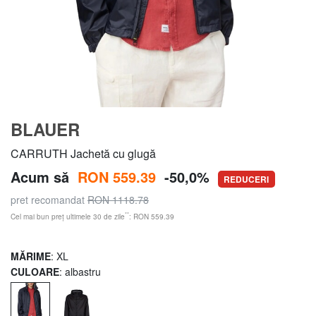
BLAUER
CARRUTH Jachetă cu glugă
Acum să
RON 559.39
-50,0%
REDUCERI
pret recomandat
RON 1118.78
**
Cel mai bun preț ultimele 30 de zile
: RON 559.39
MĂRIME
: XL
CULOARE
: albastru