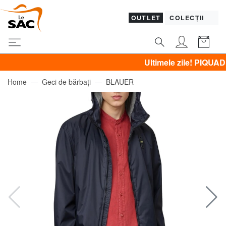
OUTLET
COLECȚII
Ultimele zile! PIQUADRO, GU
Home
Geci de bărbați
BLAUER