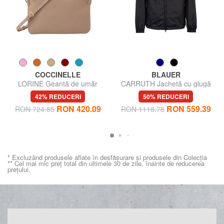
COCCINELLE
BLAUER
LORINE Geantă de umăr
CARRUTH Jachetă cu glugă
42% REDUCERI
50% REDUCERI
RON 420.09
RON 559.39
RON 724.85
RON 1118.78
* Excluzând produsele aflate în desfășurare și produsele din Colecția
** Cel mai mic preț total din ultimele 30 de zile, înainte de reducerea
prețului.