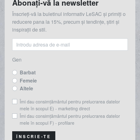
Abonați-vă la newsletter
Înscrieți-vă la buletinul informativ LeSAC și primiți o
reducere
pana la
15%, precum și tendințe, știri și
inspirații de stil.
Gen
Barbat
Femeie
Altele
Îmi dau consimțământul pentru prelucrarea datelor
mele în scopul E) - marketing direct
Îmi dau consimțământul pentru prelucrarea datelor
mele în scopul F) - profilare
ÎNSCRIE-TE