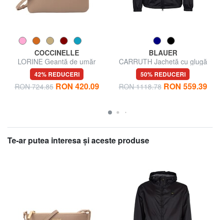
COCCINELLE
BLAUER
LORINE Geantă de umăr
CARRUTH Jachetă cu glugă
42% REDUCERI
50% REDUCERI
RON 420.09
RON 559.39
RON 724.85
RON 1118.78
Te-ar putea interesa şi aceste produse