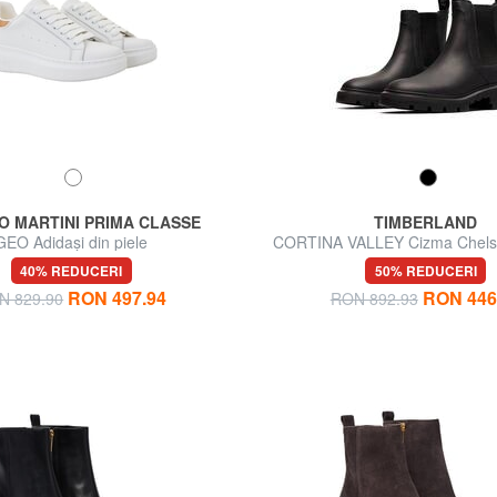
O MARTINI PRIMA CLASSE
TIMBERLAND
GEO Adidași din piele
CORTINA VALLEY Cizma Chelse
40% REDUCERI
50% REDUCERI
RON 497.94
RON 446
N 829.90
RON 892.93