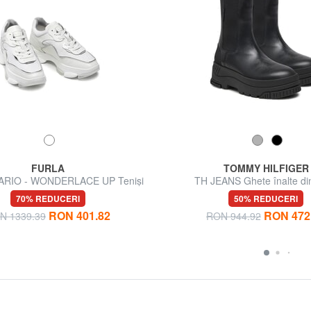
FURLA
TOMMY HILFIGER
RIO - WONDERLACE UP Teniși
TH JEANS Ghete înalte din
pentru femei
70% REDUCERI
50% REDUCERI
RON 401.82
RON 472
N 1339.39
RON 944.92