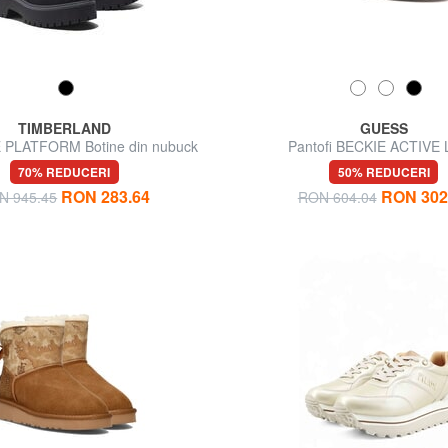
TIMBERLAND
GUESS
PLATFORM Botine din nubuck
Pantofi BECKIE ACTIVE
70% REDUCERI
50% REDUCERI
RON 283.64
RON 302
N 945.45
RON 604.04