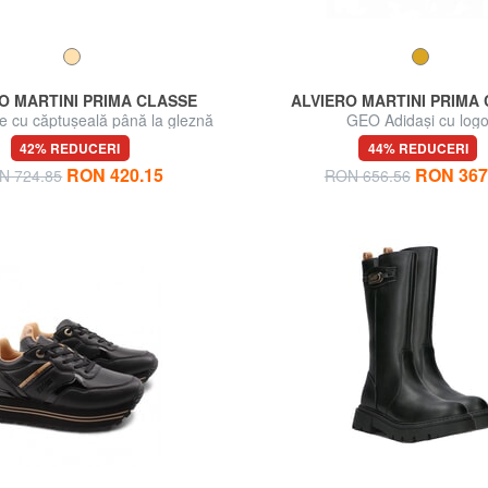
O MARTINI PRIMA CLASSE
ALVIERO MARTINI PRIMA
 cu căptușeală până la gleznă
GEO Adidași cu log
42% REDUCERI
44% REDUCERI
RON 420.15
RON 367
N 724.85
RON 656.56