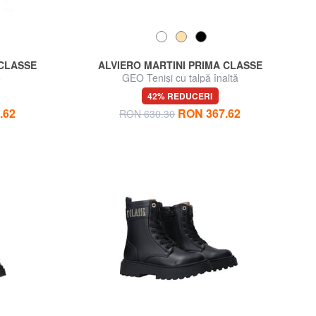
 CLASSE
ALVIERO MARTINI PRIMA CLASSE
o
GEO Teniși cu talpă înaltă
42% REDUCERI
.62
RON 367.62
RON 630.30