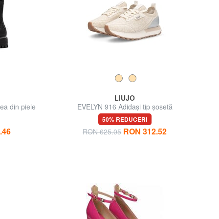
LIUJO
a din piele
EVELYN 916 Adidași tip șosetă
50% REDUCERI
.46
RON 312.52
RON 625.05