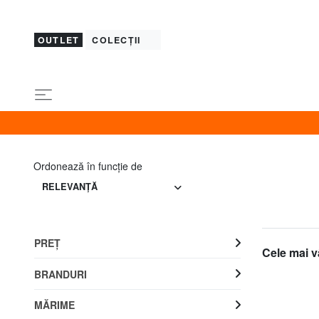
OUTLET
COLECȚII
Ordonează în funcţie de
RELEVANŢĂ
PREŢ
Cele mai v
BRANDURI
MĂRIME