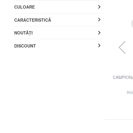
CULOARE
CARACTERISTICĂ
NOUTĂŢI
DISCOUNT
FURLA
iele
CAMPIONARIO - BALLET Balerine din piele
CAMPIONA
70% REDUCERI
RON 354.54
RON 1181.81
RO