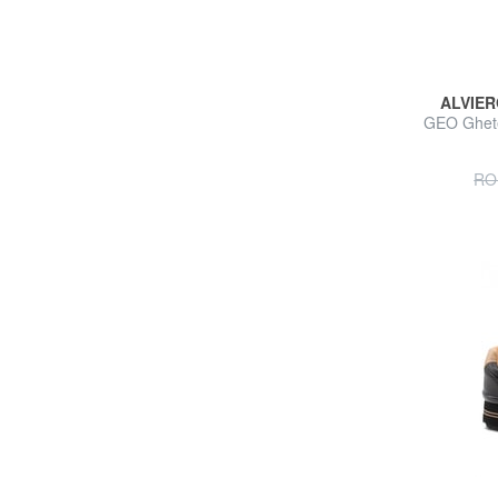
ALVIER
GEO Ghete
RO