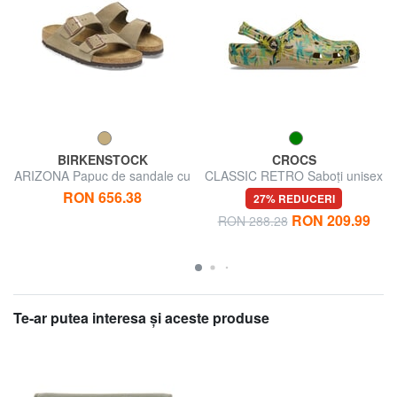
BIRKENSTOCK
CROCS
ARIZONA Papuc de sandale cu
CLASSIC RETRO Saboți unisex
catarame
RON 656.38
27% REDUCERI
RON 209.99
RON 288.28
Te-ar putea interesa şi aceste produse