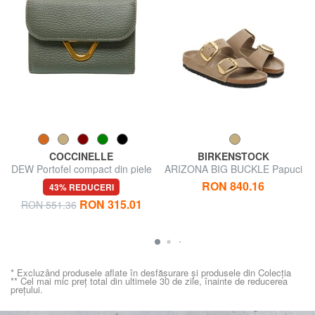
COCCINELLE
BIRKENSTOCK
DEW Portofel compact din piele
ARIZONA BIG BUCKLE Papuci
din piele cu 2 barete
RON 840.16
43% REDUCERI
RON 315.01
RON 551.36
* Excluzând produsele aflate în desfășurare și produsele din Colecția
** Cel mai mic preț total din ultimele 30 de zile, înainte de reducerea
prețului.