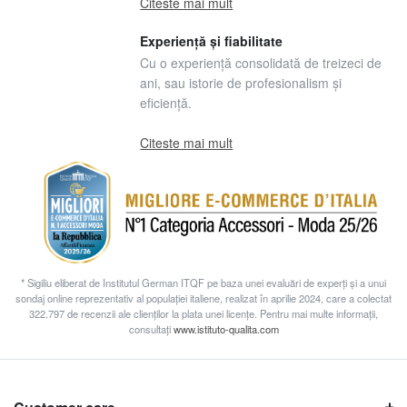
Citeste mai mult
Experiență și fiabilitate
Cu o experiență consolidată de treizeci de
ani, sau istorie de profesionalism și
eficiență.
Citeste mai mult
* Sigiliu eliberat de Institutul German ITQF pe baza unei evaluări de experți și a unui
sondaj online reprezentativ al populației italiene, realizat în aprilie 2024, care a colectat
322.797 de recenzii ale clienților la plata unei licențe. Pentru mai multe informații,
consultați
www.istituto-qualita.com