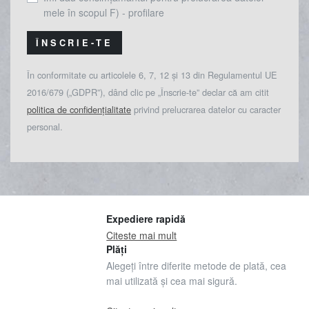
mele în scopul F) - profilare
ÎNSCRIE-TE
În conformitate cu articolele 6, 7, 12 și 13 din Regulamentul UE
2016/679 („GDPR”), dând clic pe „Înscrie-te” declar că am citit
politica de confidențialitate
privind prelucrarea datelor cu caracter
personal.
Expediere rapidă
Citeste mai mult
Plăți
Alegeți între diferite metode de plată, cea
mai utilizată și cea mai sigură.