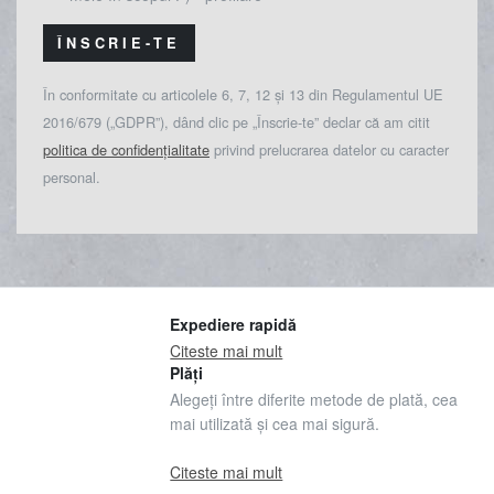
ÎNSCRIE-TE
În conformitate cu articolele 6, 7, 12 și 13 din Regulamentul UE
2016/679 („GDPR”), dând clic pe „Înscrie-te” declar că am citit
politica de confidențialitate
privind prelucrarea datelor cu caracter
personal.
Expediere rapidă
Citeste mai mult
Plăți
Alegeți între diferite metode de plată, cea
mai utilizată și cea mai sigură.
Citeste mai mult