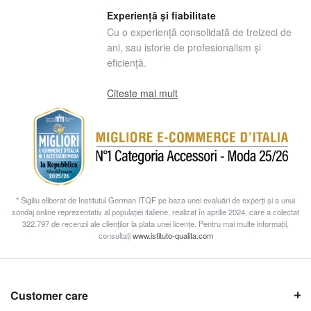
Experiență și fiabilitate
Cu o experiență consolidată de treizeci de
ani, sau istorie de profesionalism și
eficiență.
Citeste mai mult
* Sigiliu eliberat de Institutul German ITQF pe baza unei evaluări de experți și a unui
sondaj online reprezentativ al populației italiene, realizat în aprilie 2024, care a colectat
322.797 de recenzii ale clienților la plata unei licențe. Pentru mai multe informații,
consultați
www.istituto-qualita.com
Customer care