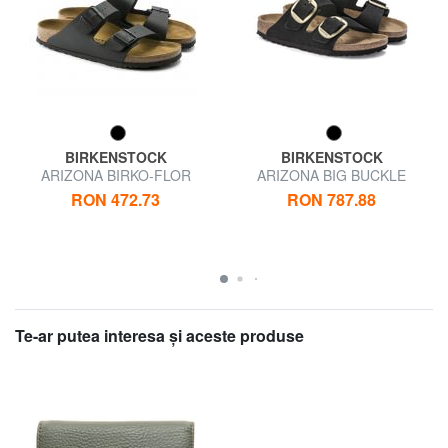
BIRKENSTOCK
BIRKENSTOCK
ARIZONA BIRKO-FLOR
ARIZONA BIG BUCKLE
Sandale cu papuci
Sandale papuci din piele
RON 472.73
RON 787.88
nubuck
Te-ar putea interesa şi aceste produse