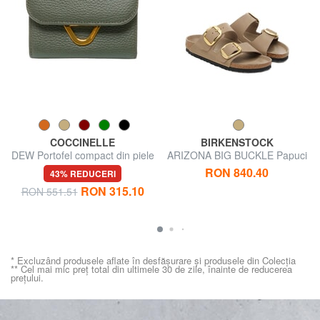
COCCINELLE
BIRKENSTOCK
DEW Portofel compact din piele
ARIZONA BIG BUCKLE Papuci
din piele cu 2 barete
RON 840.40
43% REDUCERI
RON 315.10
RON 551.51
* Excluzând produsele aflate în desfășurare și produsele din Colecția
** Cel mai mic preț total din ultimele 30 de zile, înainte de reducerea
prețului.