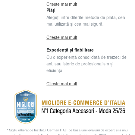
Citeste mai mult
Plăți
Alegeți între diferite metode de plată, cea
mai utilizată și cea mai sigură.
Citeste mai mult
Experiență și fiabilitate
Cu o experiență consolidată de treizeci de
ani, sau istorie de profesionalism și
eficiență.
Citeste mai mult
* Sigiliu eliberat de Institutul German ITQF pe baza unei evaluări de experți și a unui
sondaj online reprezentativ al populației italiene, realizat în aprilie 2024, care a colectat