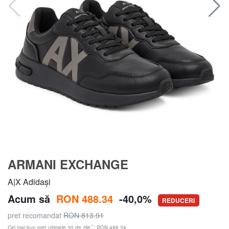
ARMANI EXCHANGE
A|X Adidași
Acum să
RON 488.34
-40,0%
REDUCERI
pret recomandat
RON 813.91
**
Cel mai bun preț ultimele 30 de zile
: RON 488.34