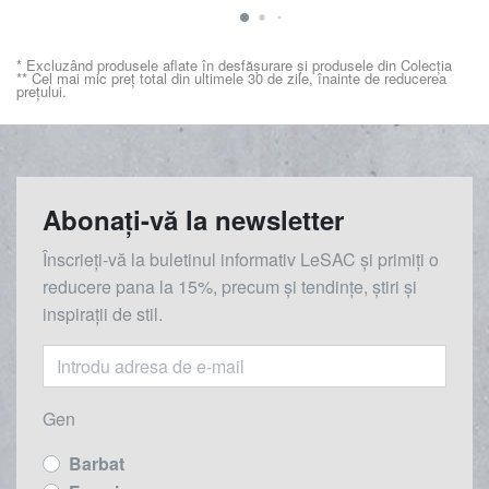
* Excluzând produsele aflate în desfășurare și produsele din Colecția
** Cel mai mic preț total din ultimele 30 de zile, înainte de reducerea
prețului.
Abonați-vă la newsletter
Înscrieți-vă la buletinul informativ LeSAC și primiți o
reducere
pana la
15%, precum și tendințe, știri și
inspirații de stil.
Gen
Barbat