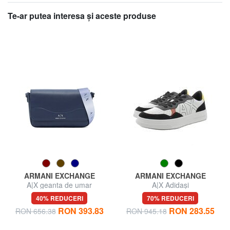
Te-ar putea interesa şi aceste produse
ARMANI EXCHANGE
ARMANI EXCHANGE
A|X geanta de umar
A|X Adidași
40% REDUCERI
70% REDUCERI
RON 393.83
RON 283.55
RON 656.38
RON 945.18