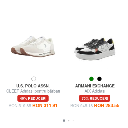
U.S. POLO ASSN.
ARMANI EXCHANGE
CLEEF Adidași pentru bărbați
A|X Adidași
40% REDUCERI
70% REDUCERI
RON 311.91
RON 283.55
RON 519.85
RON 945.18