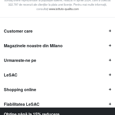
322.797 de recenzii ale clienților la plata unei licențe. Pentru mai multe informații,
consultați
www.istituto-qualita.com
Customer care
Magazinele noastre din Milano
Urmareste-ne pe
LeSAC
Shopping online
Fiabilitatea LeSAC
Obține până la 15% reducere