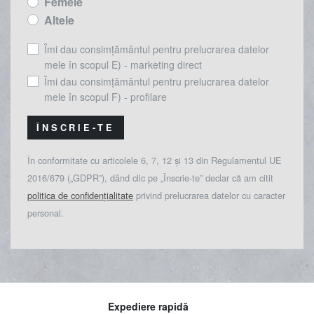
Femeie
Altele
Îmi dau consimțământul pentru prelucrarea datelor
mele în scopul E) - marketing direct
Îmi dau consimțământul pentru prelucrarea datelor
mele în scopul F) - profilare
ÎNSCRIE-TE
În conformitate cu articolele 6, 7, 12 și 13 din Regulamentul UE
2016/679 („GDPR”), dând clic pe „Înscrie-te” declar că am citit
politica de confidențialitate
privind prelucrarea datelor cu caracter
personal.
Expediere rapidă