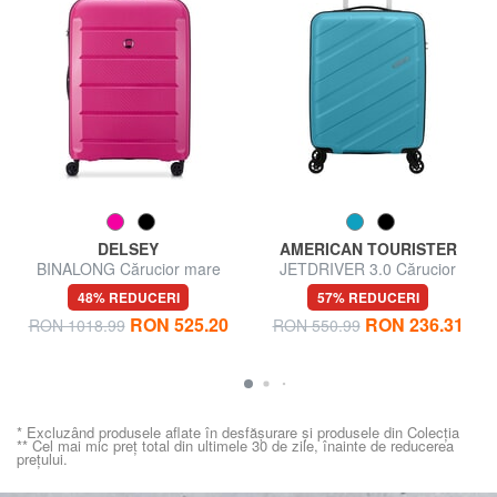
DELSEY
AMERICAN TOURISTER
BINALONG Cărucior mare
JETDRIVER 3.0 Cărucior
pentru bagaje de mână
48% REDUCERI
57% REDUCERI
RON 525.20
RON 236.31
RON 1018.99
RON 550.99
* Excluzând produsele aflate în desfășurare și produsele din Colecția
** Cel mai mic preț total din ultimele 30 de zile, înainte de reducerea
prețului.