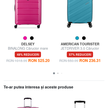
DELSEY
AMERICAN TOURISTER
BINALONG Cărucior mare
JETDRIVER 3.0 Cărucior
pentru bagaje de mână
48% REDUCERI
57% REDUCERI
RON 525.20
RON 236.31
RON 1018.99
RON 550.99
Te-ar putea interesa şi aceste produse