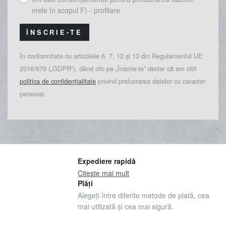
mele în scopul F) - profilare
ÎNSCRIE-TE
În conformitate cu articolele 6, 7, 12 și 13 din Regulamentul UE
2016/679 („GDPR”), dând clic pe „Înscrie-te” declar că am citit
politica de confidențialitate
privind prelucrarea datelor cu caracter
personal.
Expediere rapidă
Citeste mai mult
Plăți
Alegeți între diferite metode de plată, cea
mai utilizată și cea mai sigură.