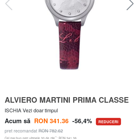
ALVIERO MARTINI PRIMA CLASSE
ISCHIA Vezi doar timpul
Acum să
RON 341.36
-56,4%
REDUCERI
pret recomandat
RON 782.62
**
Cel mai bun preț ultimele 30 de zile
: RON 341.36