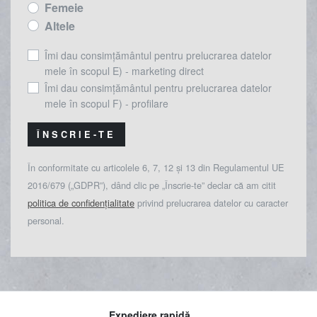
Femeie
Altele
Îmi dau consimțământul pentru prelucrarea datelor
mele în scopul E) - marketing direct
Îmi dau consimțământul pentru prelucrarea datelor
mele în scopul F) - profilare
ÎNSCRIE-TE
În conformitate cu articolele 6, 7, 12 și 13 din Regulamentul UE
2016/679 („GDPR”), dând clic pe „Înscrie-te” declar că am citit
politica de confidențialitate
privind prelucrarea datelor cu caracter
personal.
Expediere rapidă