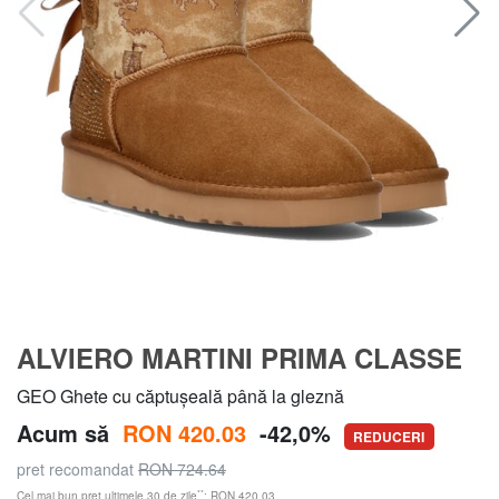
ALVIERO MARTINI PRIMA CLASSE
GEO Ghete cu căptușeală până la gleznă
Acum să
RON 420.03
-42,0%
REDUCERI
pret recomandat
RON 724.64
**
Cel mai bun preț ultimele 30 de zile
: RON 420.03