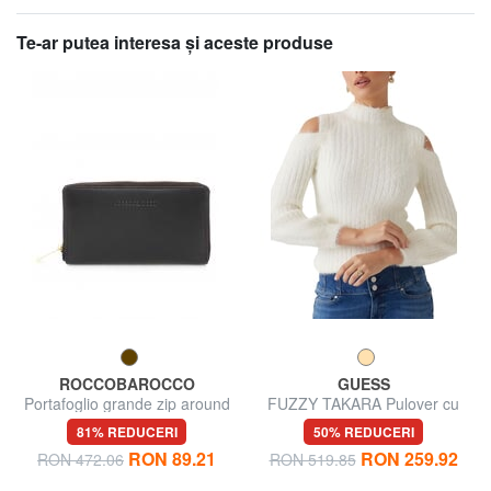
Te-ar putea interesa şi aceste produse
ROCCOBAROCCO
GUESS
Portafoglio grande zip around
FUZZY TAKARA Pulover cu
in pelle
guler înalt și decupaj
81% REDUCERI
50% REDUCERI
RON 89.21
RON 259.92
RON 472.06
RON 519.85