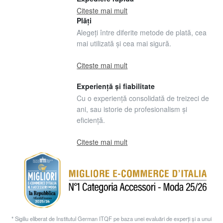
Citeste mai mult
Plăți
Alegeți între diferite metode de plată, cea
mai utilizată și cea mai sigură.
Citeste mai mult
Experiență și fiabilitate
Cu o experiență consolidată de treizeci de
ani, sau istorie de profesionalism și
eficiență.
Citeste mai mult
* Sigiliu eliberat de Institutul German ITQF pe baza unei evaluări de experți și a unui