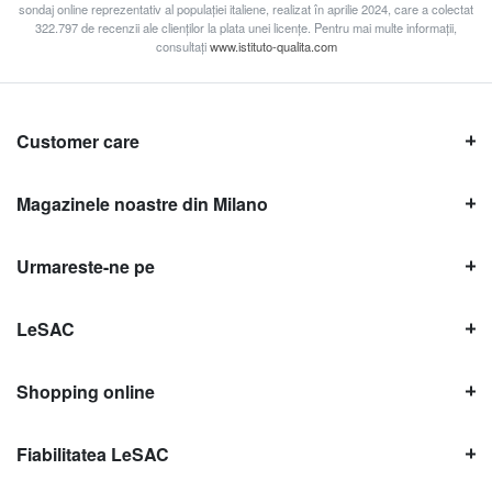
sondaj online reprezentativ al populației italiene, realizat în aprilie 2024, care a colectat
322.797 de recenzii ale clienților la plata unei licențe. Pentru mai multe informații,
consultați
www.istituto-qualita.com
Customer care
Magazinele noastre din Milano
Urmareste-ne pe
LeSAC
Shopping online
Fiabilitatea LeSAC