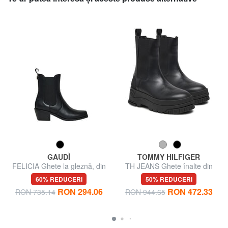
GAUDÌ
TOMMY HILFIGER
FELICIA Ghete la gleznă, din
TH JEANS Ghete înalte din
piele
piele
60% REDUCERI
50% REDUCERI
RON 294.06
RON 472.33
RON 735.14
RON 944.65