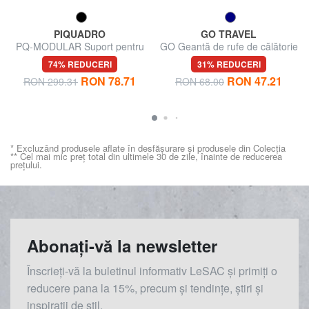
PIQUADRO
GO TRAVEL
PQ-MODULAR Suport pentru
GO Geantă de rufe de călătorie
sticle de apă
74% REDUCERI
31% REDUCERI
RON 78.71
RON 47.21
RON 299.31
RON 68.00
* Excluzând produsele aflate în desfășurare și produsele din Colecția
** Cel mai mic preț total din ultimele 30 de zile, înainte de reducerea
prețului.
Abonați-vă la newsletter
Înscrieți-vă la buletinul informativ LeSAC și primiți o
reducere
pana la
15%, precum și tendințe, știri și
inspirații de stil.