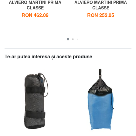
ALVIERO MARTINI PRIMA
ALVIERO MARTINI PRIMA
CLASSE
CLASSE
ALVIERO MARTINI 1 ^ CLASA
ALVIERO MARTINI 1 ^ CLASA
RON 462.09
RON 252.05
Curea GEO CLASSIC
Necessaire print GEO CLASSIC
Te-ar putea interesa şi aceste produse