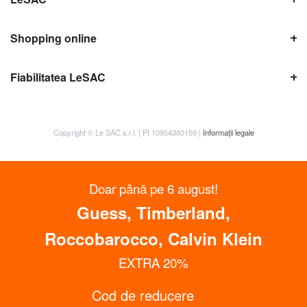
Shopping online
Fiabilitatea LeSAC
Copyright © Le SAC s.r.l. | PI 10954380159 |
Informații legale
Doar până pe 6 august!
Guess, Timberland,
Roccobarocco, Calvin Klein
EXTRA 20%
Cod de reducere
Obține până la 15% reducere