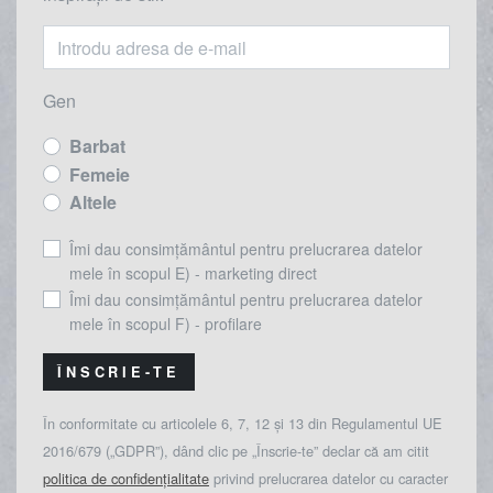
Gen
Barbat
Femeie
Altele
Îmi dau consimțământul pentru prelucrarea datelor
mele în scopul E) - marketing direct
Îmi dau consimțământul pentru prelucrarea datelor
mele în scopul F) - profilare
ÎNSCRIE-TE
În conformitate cu articolele 6, 7, 12 și 13 din Regulamentul UE
2016/679 („GDPR”), dând clic pe „Înscrie-te” declar că am citit
politica de confidențialitate
privind prelucrarea datelor cu caracter