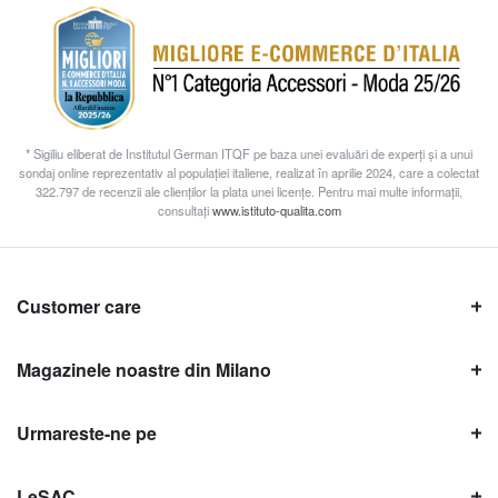
* Sigiliu eliberat de Institutul German ITQF pe baza unei evaluări de experți și a unui
sondaj online reprezentativ al populației italiene, realizat în aprilie 2024, care a colectat
322.797 de recenzii ale clienților la plata unei licențe. Pentru mai multe informații,
consultați
www.istituto-qualita.com
Customer care
Magazinele noastre din Milano
Urmareste-ne pe
LeSAC