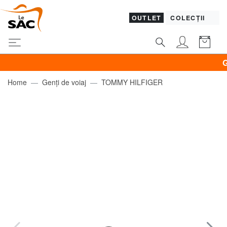
OUTLET
COLECȚII
GUES
Home
Genți de voiaj
TOMMY HILFIGER