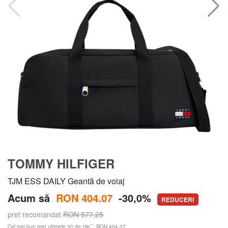
TOMMY HILFIGER
TJM ESS DAILY Geantă de voiaj
Acum să
RON 404.07
-30,0%
REDUCERI
pret recomandat
RON 577.25
**
Cel mai bun preț ultimele 30 de zile
: RON 404.07