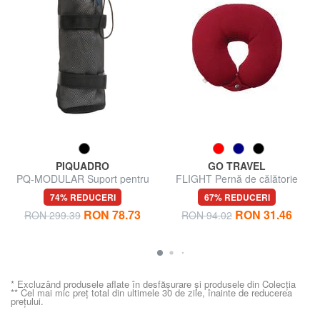
PIQUADRO
GO TRAVEL
PQ-MODULAR Suport pentru
FLIGHT Pernă de călătorie
sticle de apă
74% REDUCERI
67% REDUCERI
RON 78.73
RON 31.46
RON 299.39
RON 94.02
* Excluzând produsele aflate în desfășurare și produsele din Colecția
** Cel mai mic preț total din ultimele 30 de zile, înainte de reducerea
prețului.