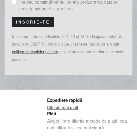
Îmi dau consimțământul pentru prelucrarea datelor
mele în scopul F) - profilare
ÎNSCRIE-TE
În conformitate cu articolele 6, 7, 12 și 13 din Regulamentul UE
2016/679 („GDPR”), dând clic pe „Înscrie-te” declar că am citit
politica de confidențialitate
privind prelucrarea datelor cu caracter
personal.
Expediere rapidă
Citeste mai mult
Plăți
Alegeți între diferite metode de plată, cea
mai utilizată și cea mai sigură.