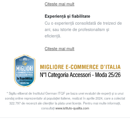
Citeste mai mult
Experiență și fiabilitate
Cu o experiență consolidată de treizeci de
ani, sau istorie de profesionalism și
eficiență.
Citeste mai mult
* Sigiliu eliberat de Institutul German ITQF pe baza unei evaluări de experți și a unui
sondaj online reprezentativ al populației italiene, realizat în aprilie 2024, care a colectat
322.797 de recenzii ale clienților la plata unei licențe. Pentru mai multe informații,
consultați
www.istituto-qualita.com