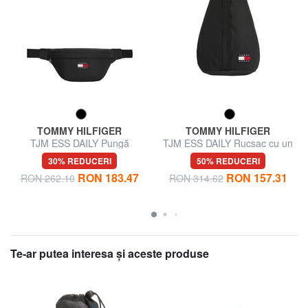
TOMMY HILFIGER
TOMMY HILFIGER
TJM ESS DAILY Pungă
TJM ESS DAILY Rucsac cu un
singur umăr
30% REDUCERI
50% REDUCERI
RON 183.47
RON 157.31
RON 262.10
RON 314.62
Te-ar putea interesa şi aceste produse