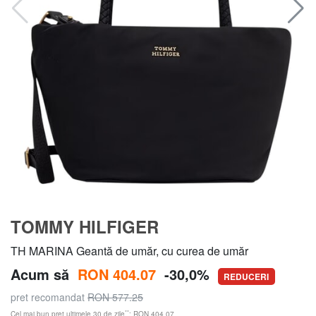
TOMMY HILFIGER
TH MARINA Geantă de umăr, cu curea de umăr
Acum să
RON 404.07
-30,0%
REDUCERI
pret recomandat
RON 577.25
**
Cel mai bun preț ultimele 30 de zile
: RON 404.07