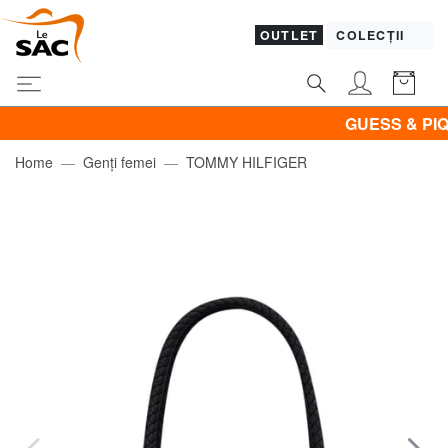
OUTLET
COLECȚII
GUESS & PIQUADR
Home
Genți femei
TOMMY HILFIGER