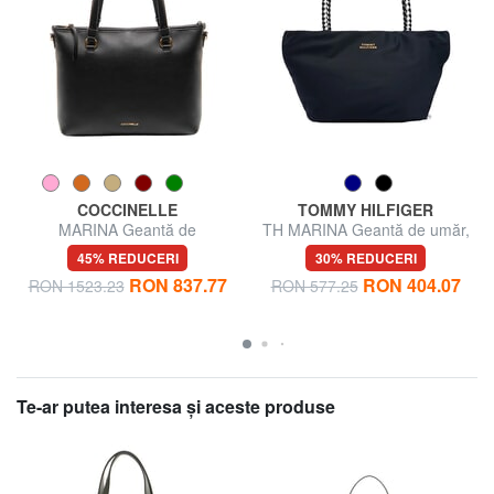
COCCINELLE
TOMMY HILFIGER
MARINA Geantă de
TH MARINA Geantă de umăr,
cumpărături din piele
cu curea de umăr
45% REDUCERI
30% REDUCERI
RON 837.77
RON 404.07
RON 1523.23
RON 577.25
Te-ar putea interesa şi aceste produse