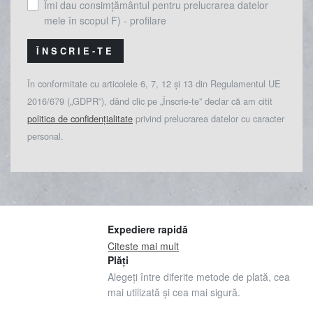
Îmi dau consimțământul pentru prelucrarea datelor
mele în scopul F) - profilare
ÎNSCRIE-TE
În conformitate cu articolele 6, 7, 12 și 13 din Regulamentul UE
2016/679 („GDPR”), dând clic pe „Înscrie-te” declar că am citit
politica de confidențialitate
privind prelucrarea datelor cu caracter
personal.
Expediere rapidă
Citeste mai mult
Plăți
Alegeți între diferite metode de plată, cea
mai utilizată și cea mai sigură.