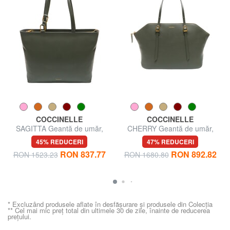
COCCINELLE
COCCINELLE
SAGITTA Geantă de umăr,
CHERRY Geantă de umăr,
piele
piele
45% REDUCERI
47% REDUCERI
RON 837.77
RON 892.82
RON 1523.23
RON 1680.80
* Excluzând produsele aflate în desfășurare și produsele din Colecția
** Cel mai mic preț total din ultimele 30 de zile, înainte de reducerea
prețului.