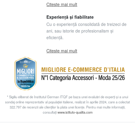
Citeste mai mult
Experiență și fiabilitate
Cu o experiență consolidată de treizeci de
ani, sau istorie de profesionalism și
eficiență.
Citeste mai mult
* Sigiliu eliberat de Institutul German ITQF pe baza unei evaluări de experți și a unui
sondaj online reprezentativ al populației italiene, realizat în aprilie 2024, care a colectat
322.797 de recenzii ale clienților la plata unei licențe. Pentru mai multe informații,
consultați
www.istituto-qualita.com