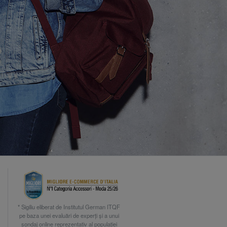
* Sigiliu eliberat de Institutul German ITQF
pe baza unei evaluări de experți și a unui
sondaj online reprezentativ al populației