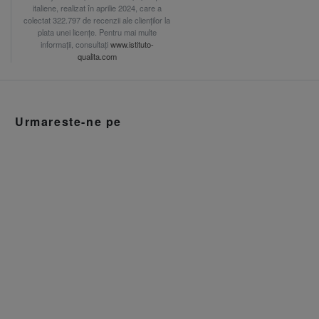
italiene, realizat în aprilie 2024, care a
colectat 322.797 de recenzii ale clienților la
plata unei licențe. Pentru mai multe
informații, consultați
www.istituto-
qualita.com
Urmareste-ne pe