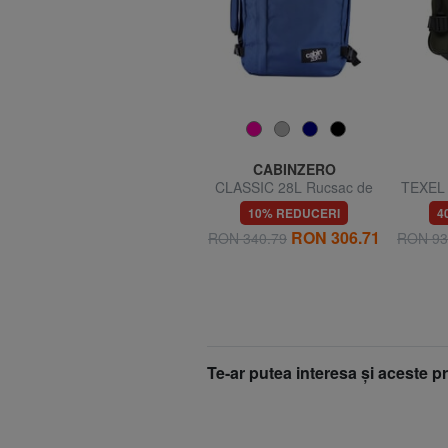
AMERICAN TOURISTER
CABINZERO
TAKE2CABIN M Rucsac
CLASSIC 28L Rucsac de
TEXEL 
sub scaun ok easyJet
călătorie Underseater
ca
33% REDUCERI
10% REDUCERI
4
9
RON 209.99
RON 306.71
RON 314.53
RON 340.79
RON 93
Te-ar putea interesa şi aceste 