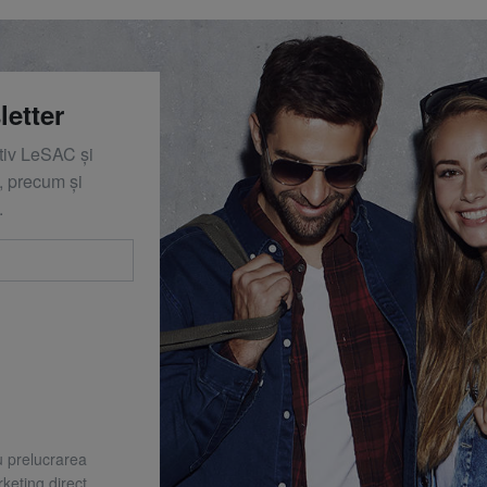
letter
ativ LeSAC și
 precum și
.
u prelucrarea
keting direct