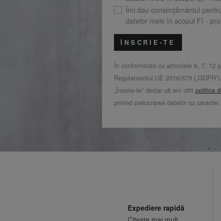
Îmi dau consimțământul pentr
datelor mele în scopul F) - prof
ÎNSCRIE-TE
În conformitate cu articolele 6, 7, 12 ș
Regulamentul UE 2016/679 („GDPR”), 
„Înscrie-te” declar că am citit
politica 
privind prelucrarea datelor cu caracter
Expediere rapidă
Citeste mai mult