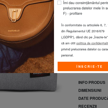
Îmi dau consimțământul pent
CULOARE
: sunda
prelucrarea datelor mele în s
F) - profilare
În conformitate cu articolele 6, 7, 
din Regulamentul UE 2016/679
(„GDPR”), dând clic pe „Înscrie-te”
că am citit
politica de confidențiali
privind prelucrarea datelor cu cara
personal.
GUESS & PIQUA
ÎNSCRIE-TE
AUGUST*
INFO PRODUS
DIMENSIUNI
DATE PRODUC
RECENZII