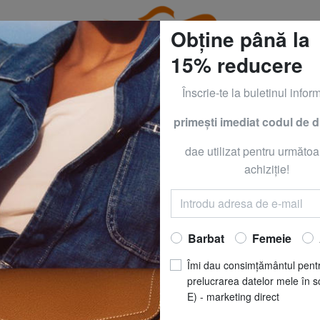
Obține până la
15% reducere
Înscrie-te la buletinul inform
primeşti imediat codul de 
GUESS & PIQUADRO la - 50% PÂNĂ MÂINE, 9 AUGUST*
dae utilizat pentru următoa
timp liber
EASTPAK
EASTPAK
achiziţie!
Rucsac Ciera Pen
Acum să
RO
Barbat
Femeie
REDUCERI
pret recomandat
R
Îmi dau consimțământul pent
Cel mai bun preț ultimele 3
prelucrarea datelor mele în s
E) - marketing direct
(1)