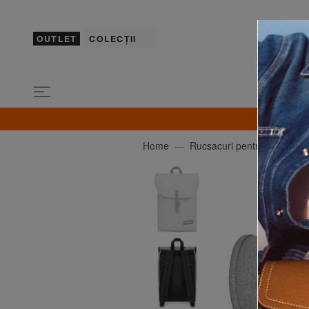
OUTLET
COLECȚII
Home
Rucsacuri pentru școală și 