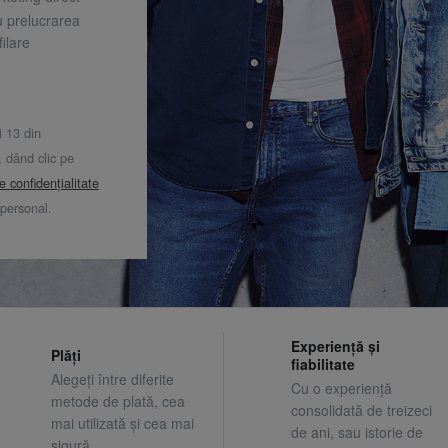
u prelucrarea
ilare
i 13 din
dând clic pe
de confidențialitate
 personal.
Experiență și
Plăți
fiabilitate
Alegeți între diferite
Cu o experiență
metode de plată, cea
consolidată de treizeci
mai utilizată și cea mai
de ani, sau istorie de
sigură.