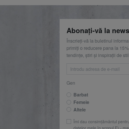
Abonați-vă la news
Înscrieți-vă la buletinul inform
primiți o reducere
pana la
15%,
tendințe, știri și inspirații de stil
Gen
Barbat
Femeie
Altele
Îmi dau consimțământul pentr
datelor mele în scopul E) - mar