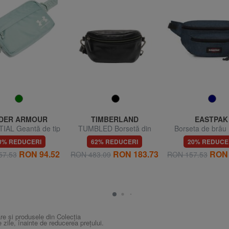
DER ARMOUR
TIMBERLAND
EASTPAK
IAL Geantă de tip
TUMBLED Borsetă din
Borseta de brâu
etă impermeabilă
piele
DOGGY BA
0% REDUCERI
62% REDUCERI
20% REDUCE
RON 94.52
RON 183.73
RON 
57.53
RON 483.09
RON 157.53
re și produsele din Colecția
e zile, înainte de reducerea prețului.