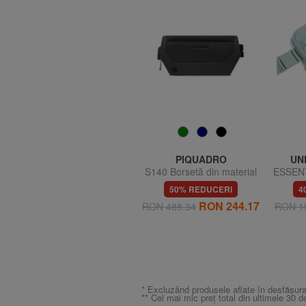
HERSCHEL
PIQUADRO
UN
SETTLEMENT Borsetă
S140 Borsetă din material
ESSENT
mică
reciclat
bors
63% REDUCERI
50% REDUCERI
4
7
RON 78.71
RON 244.17
RON 210.04
RON 488.34
RON 1
* Excluzând produsele aflate în desfășura
** Cel mai mic preț total din ultimele 30 d