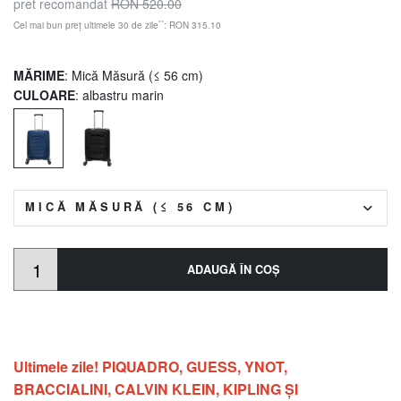
pret recomandat
RON 520.00
**
Cel mai bun preț ultimele 30 de zile
: RON 315.10
MĂRIME
: Mică Măsură (≤ 56 cm)
CULOARE
: albastru marin
MICĂ MĂSURĂ (≤ 56 CM)
ADAUGĂ ÎN COŞ
Ultimele zile! PIQUADRO, GUESS, YNOT,
BRACCIALINI, CALVIN KLEIN, KIPLING ŞI