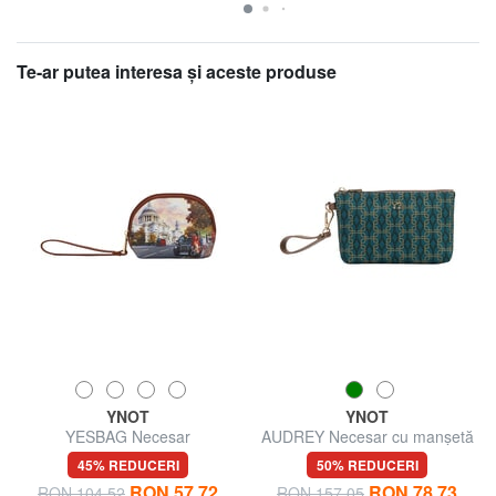
Te-ar putea interesa şi aceste produse
YNOT
YNOT
YESBAG Necesar
AUDREY Necesar cu manșetă
45% REDUCERI
50% REDUCERI
RON 57.72
RON 78.73
RON 104.52
RON 157.05