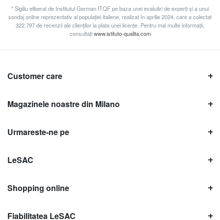
* Sigiliu eliberat de Institutul German ITQF pe baza unei evaluări de experți și a unui
sondaj online reprezentativ al populației italiene, realizat în aprilie 2024, care a colectat
322.797 de recenzii ale clienților la plata unei licențe. Pentru mai multe informații,
consultați
www.istituto-qualita.com
Customer care
Magazinele noastre din Milano
Urmareste-ne pe
LeSAC
Shopping online
Fiabilitatea LeSAC