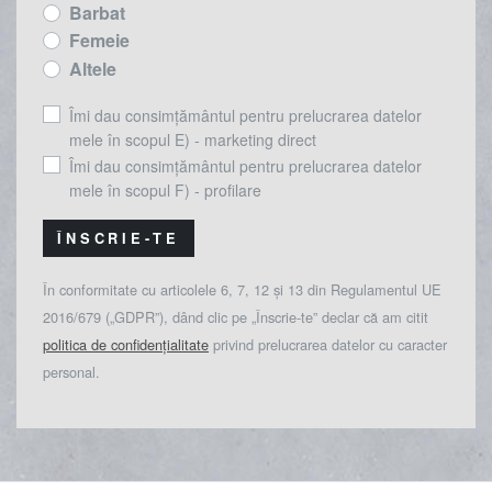
Barbat
Femeie
Altele
Îmi dau consimțământul pentru prelucrarea datelor
mele în scopul E) - marketing direct
Îmi dau consimțământul pentru prelucrarea datelor
mele în scopul F) - profilare
ÎNSCRIE-TE
În conformitate cu articolele 6, 7, 12 și 13 din Regulamentul UE
2016/679 („GDPR”), dând clic pe „Înscrie-te” declar că am citit
politica de confidențialitate
privind prelucrarea datelor cu caracter
personal.