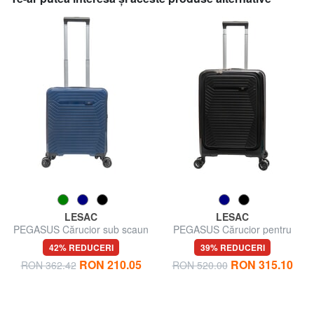
LESAC
LESAC
PEGASUS Cărucior sub scaun
PEGASUS Cărucior pentru
ok Easyjet
bagaje de mână, cu suport
42% REDUCERI
39% REDUCERI
pentru PC
RON 210.05
RON 315.10
RON 362.42
RON 520.00