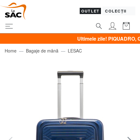
OUTLET
COLECȚII
Ultimele zile! PIQUADRO, GUESS,
Home
Bagaje de mână
LESAC