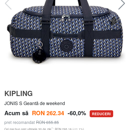
KIPLING
JONIS S Geantă de weekend
Acum să
RON 262.34
-60,0%
REDUCERI
pret recomandat
RON 655.85
**
Cel mai bun preț ultimele 30 de zile
: RON 295.16 (-11,1%)