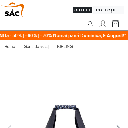
OUTLET
COLECȚII
0% | - 60% | - 70% Numai până Duminică, 9 August!*
Home
Genți de voiaj
KIPLING