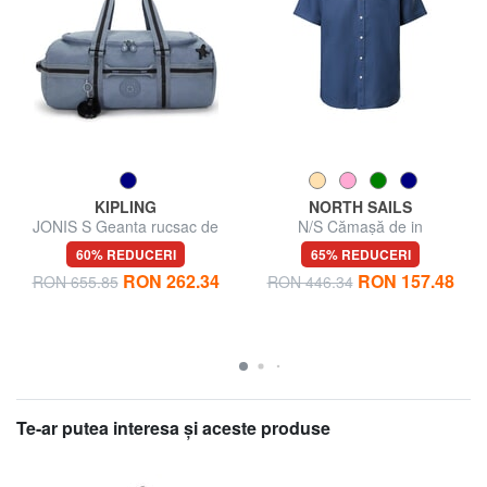
KIPLING
NORTH SAILS
JONIS S Geanta rucsac de
N/S Cămașă de in
weekend
60% REDUCERI
65% REDUCERI
RON 262.34
RON 157.48
RON 655.85
RON 446.34
Te-ar putea interesa şi aceste produse