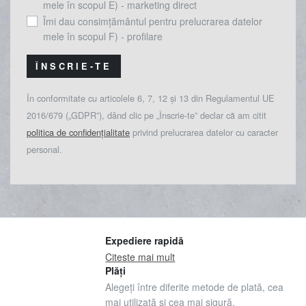
mele în scopul E) - marketing direct
Îmi dau consimțământul pentru prelucrarea datelor
mele în scopul F) - profilare
ÎNSCRIE-TE
În conformitate cu articolele 6, 7, 12 și 13 din Regulamentul UE
2016/679 („GDPR”), dând clic pe „Înscrie-te” declar că am citit
politica de confidențialitate
privind prelucrarea datelor cu caracter
personal.
Expediere rapidă
Citeste mai mult
Plăți
Alegeți între diferite metode de plată, cea
mai utilizată și cea mai sigură.