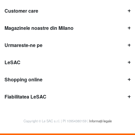
Customer care
Magazinele noastre din Milano
Urmareste-ne pe
LeSAC
Shopping online
Fiabilitatea LeSAC
Copyright © Le SAC s.r.l. | PI 10954380159 |
Informații legale