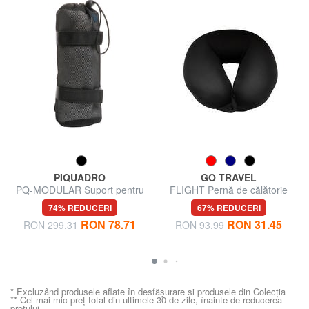
PIQUADRO
GO TRAVEL
PQ-MODULAR Suport pentru
FLIGHT Pernă de călătorie
sticle de apă
74% REDUCERI
67% REDUCERI
RON 78.71
RON 31.45
RON 299.31
RON 93.99
* Excluzând produsele aflate în desfășurare și produsele din Colecția
** Cel mai mic preț total din ultimele 30 de zile, înainte de reducerea
prețului.