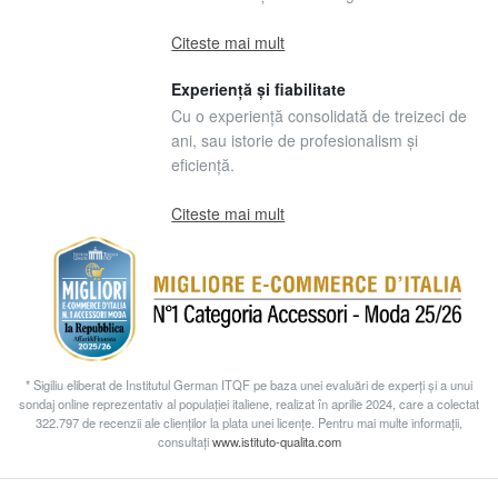
Citeste mai mult
Experiență și fiabilitate
Cu o experiență consolidată de treizeci de
ani, sau istorie de profesionalism și
eficiență.
Citeste mai mult
* Sigiliu eliberat de Institutul German ITQF pe baza unei evaluări de experți și a unui
sondaj online reprezentativ al populației italiene, realizat în aprilie 2024, care a colectat
322.797 de recenzii ale clienților la plata unei licențe. Pentru mai multe informații,
consultați
www.istituto-qualita.com