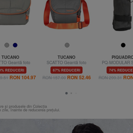
TUCANO
TUCANO
PIQUADR
TO Geantă foto
SCATTO Geantă foto
PQ-MODULAR S
pentru sticle d
0% REDUCERI
67% REDUCERI
74% REDUCE
RON 104.97
RON 52.46
RON
9.51
RON 157.00
RON 299.31
re și produsele din Colecția
e zile, înainte de reducerea prețului.