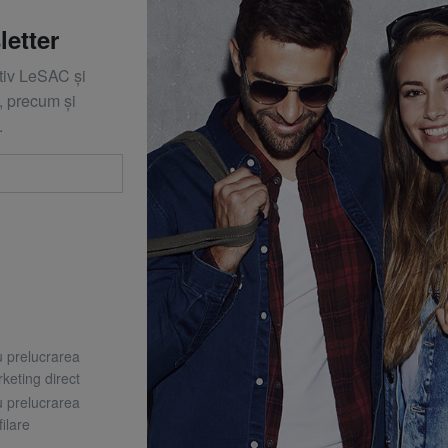
letter
ativ LeSAC și
 precum și
.
u prelucrarea
keting direct
u prelucrarea
ilare