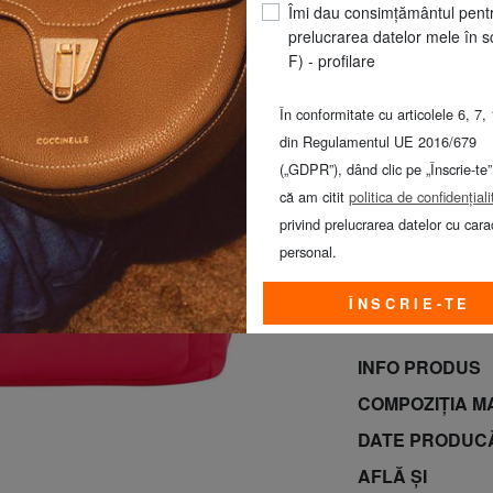
Îmi dau consimțământul pent
prelucrarea datelor mele în s
F) - profilare
În conformitate cu articolele 6, 7, 
din Regulamentul UE 2016/679
(„GDPR”), dând clic pe „Înscrie-te”
că am citit
politica de confidențiali
privind prelucrarea datelor cu cara
personal.
REBAJAS! Prom
CALVIN KLEIN to
ÎNSCRIE-TE
domingo 9 de a
INFO PRODUS
COMPOZIȚIA M
DATE PRODUC
AFLĂ ȘI