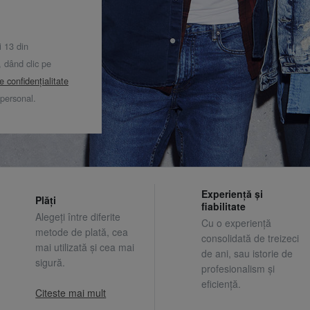
i 13 din
dând clic pe
de confidențialitate
 personal.
Experiență și
Plăți
fiabilitate
Alegeți între diferite
Cu o experiență
metode de plată, cea
consolidată de treizeci
mai utilizată și cea mai
de ani, sau istorie de
sigură.
profesionalism și
eficiență.
Citeste mai mult