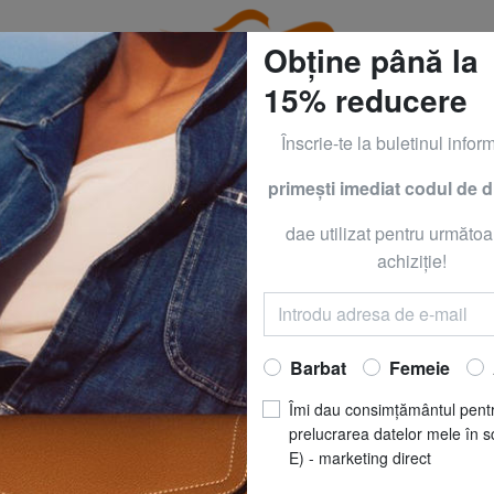
Obține până la
15% reducere
Înscrie-te la buletinul inform
primeşti imediat codul de 
CLOTHING all -50% & CALVIN KLEIN all -60% Numai până
dae utilizat pentru următoa
KIPLING
achiziţie!
JOETTA GG Rucsa
Acum să
RO
Barbat
Femeie
REDUCERI
pret recomandat
R
Îmi dau consimțământul pent
Cel mai bun preț ultimele 3
prelucrarea datelor mele în s
E) - marketing direct
CULOARE
: pur și