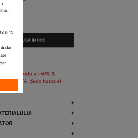
ru
copul
12 și 13
ADAUGĂ ÎN COŞ
 declar
tate
cter
o ROPA todo al -50% &
do al -60% ¡Solo hasta el
gosto!*
ATERIALULUI
ĂTOR