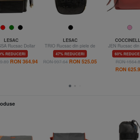
LESAC
LESAC
COCCINEL
SA Rucsac Dollar
TRIO Rucsac din piele de
JEN Rucsac din 
din piele
damasc
ciocanita
0% REDUCERI
47% REDUCERI
60% REDUCE
RON 364.94
RON 525.05
9.89
RON 997.64
RON 1564.
RON 625.
produse