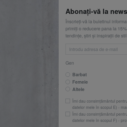
Abonați-vă la news
Înscrieți-vă la buletinul inform
primiți o reducere
pana la
15%,
tendințe, știri și inspirații de stil
Gen
Barbat
Femeie
Altele
Îmi dau consimțământul pentr
datelor mele în scopul E) - mar
Îmi dau consimțământul pentr
datelor mele în scopul F) - prof