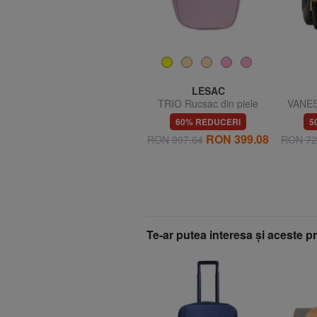
BRIC’S
LESAC
,
X-BAG Rucsac
TRIO Rucsac din piele
VANES
Nappa
60% REDUCERI
60% REDUCERI
5
RON 209.99
RON 399.08
RON 519.85
RON 997.64
RON 72
Te-ar putea interesa şi aceste 