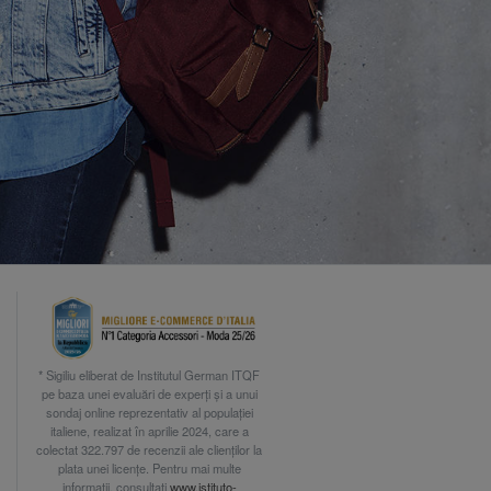
* Sigiliu eliberat de Institutul German ITQF
pe baza unei evaluări de experți și a unui
sondaj online reprezentativ al populației
italiene, realizat în aprilie 2024, care a
colectat 322.797 de recenzii ale clienților la
plata unei licențe. Pentru mai multe
informații, consultați
www.istituto-