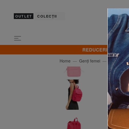
OUTLET
COLECȚII
REDUCERI! Promovez 
Home
Genți femei
KIPLING