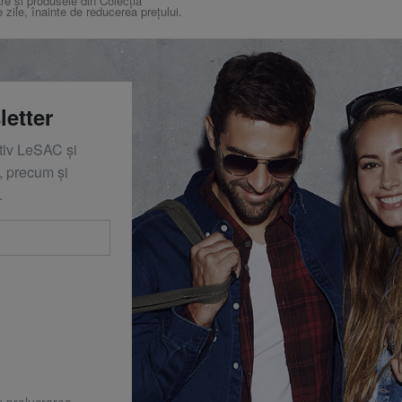
re și produsele din Colecția
e zile, înainte de reducerea prețului.
letter
ativ LeSAC și
 precum și
.
u prelucrarea