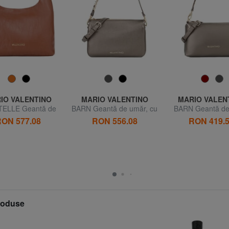
IO VALENTINO
MARIO VALENTINO
MARIO VALEN
ELLE Geantă de
BARN Geantă de umăr, cu
BARN Geantă de
nă cu manșetă
curea de umăr
ON 577.08
RON 556.08
RON 419.
produse