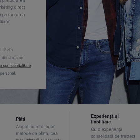
keting direct
u prelucrarea
ilare
i 13 din
dând clic pe
de confidențialitate
 personal.
Experiență și
Plăți
fiabilitate
Alegeți între diferite
Cu o experiență
metode de plată, cea
consolidată de treizeci