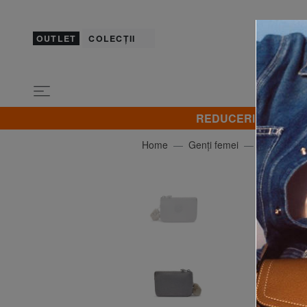
OUTLET
COLECȚII
REDUCERI! Promovez 
Home
Genți femei
KIPLING