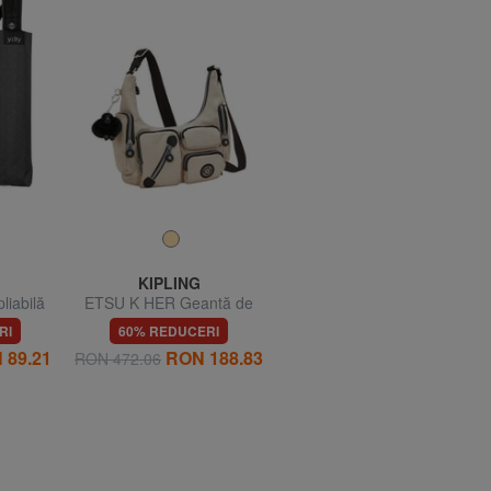
KIPLING
KIPLING
iabilă
ETSU K HER Geantă de
GABB Geantă mare de
umăr
umăr
RI
60% REDUCERI
60% REDUCERI
 89.21
RON 188.83
RON 209.83
RON 472.06
RON 524.57