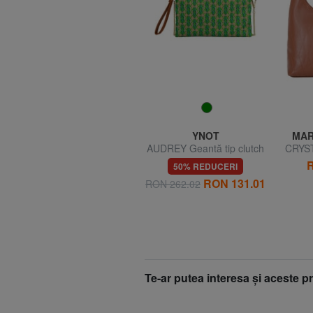
YNOT
YNOT
MAR
HAPPY Geantă tip clutch
AUDREY Geantă tip clutch
CRYST
cu curea de umăr și mâner
cu curea de mână și de
mâ
0
R
50% REDUCERI
50% REDUCERI
umăr
RON 104.76
RON 131.01
RON 209.51
RON 262.02
Te-ar putea interesa şi aceste 