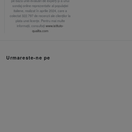
pe baza unei evaluări de experți și a unui
sondaj online reprezentativ al populației
italiene, realizat în aprilie 2024, care a
colectat 322.797 de recenzii ale clienților la
plata unei licențe. Pentru mai multe
informații, consultați
www.istituto-
qualita.com
Urmareste-ne pe