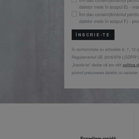
datelor mele în scopul E) - mar
Îmi dau consimțământul pentr
datelor mele în scopul F) - prof
ÎNSCRIE-TE
În conformitate cu articolele 6, 7, 12 ș
Regulamentul UE 2016/679 („GDPR”), 
„Înscrie-te” declar că am citit
politica 
privind prelucrarea datelor cu caracter
Expediere rapidă