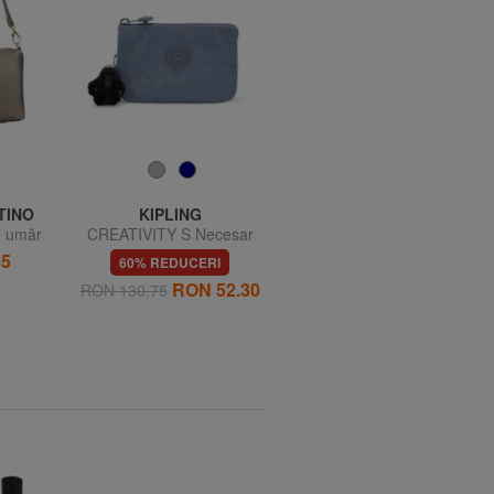
TINO
KIPLING
KIPLING
 umăr
CREATIVITY S Necesar
CREATIVITY L Necesar
55
60% REDUCERI
58% REDUCERI
RON 52.30
RON 89.21
RON 130.75
RON 210.04