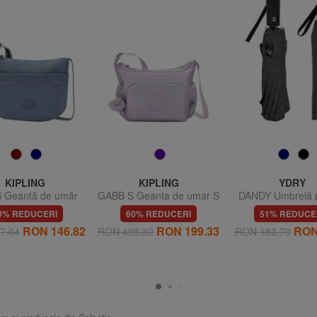
KIPLING
KIPLING
YDRY
 Geantă de umăr
GABB S Geanta de umar S
DANDY Umbrelă pl
mică
automată
0% REDUCERI
60% REDUCERI
51% REDUCE
RON 146.82
RON 199.33
RON
7.04
RON 498.32
RON 183.79