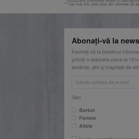
* Excluzând produsele aflate în desfășura
** Cel mai mic preț total din ultimele 30 d
Abonați-vă la news
Înscrieți-vă la buletinul inform
primiți o reducere
pana la
15%,
tendințe, știri și inspirații de stil
Gen
Barbat
Femeie
Altele
Îmi dau consimțământul pentr