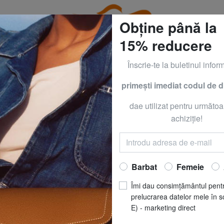
Obține până la
15% reducere
Înscrie-te la buletinul inform
primeşti imediat codul de 
CLOTHING all -50% & CALVIN KLEIN all -60% Numai până
dae utilizat pentru următoa
KIPLING
achiziţie!
CREATIVITY S N
Acum să
RO
Barbat
Femeie
REDUCERI
pret recomandat
R
Îmi dau consimțământul pent
Cel mai bun preț ultimele 3
prelucrarea datelor mele în s
E) - marketing direct
(1)