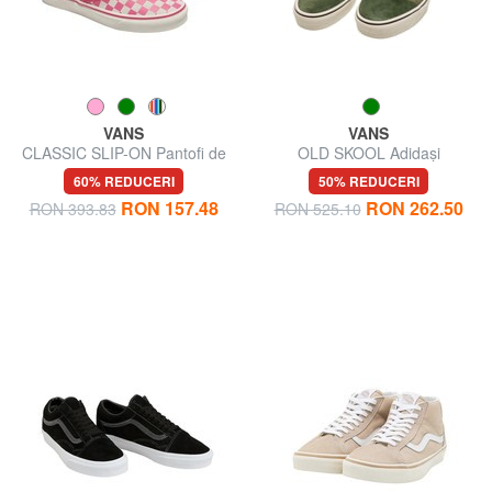
VANS
VANS
CLASSIC SLIP-ON Pantofi de
OLD SKOOL Adidași
pânză
60% REDUCERI
50% REDUCERI
RON 157.48
RON 262.50
RON 393.83
RON 525.10