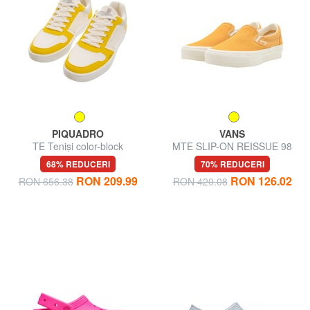
PIQUADRO
VANS
TE Teniși color-block
MTE SLIP-ON REISSUE 98
Adidași din piele și pânză
68% REDUCERI
70% REDUCERI
RON 209.99
RON 126.02
RON 656.38
RON 420.08