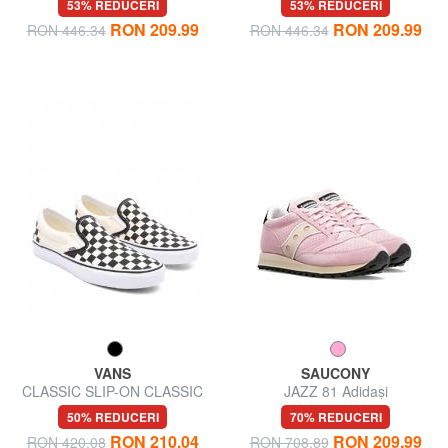
53% REDUCERI
53% REDUCERI
RON 209.99
RON 209.99
RON 446.34
RON 446.34
VANS
SAUCONY
CLASSIC SLIP-ON CLASSIC
JAZZ 81 Adidași
Slip on pentru femei
50% REDUCERI
70% REDUCERI
RON 210.04
RON 209.99
RON 420.08
RON 708.89