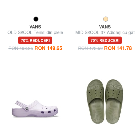
VANS
VANS
OLD SKOOL Tenisi din piele
MID SKOOL 37 Adidași cu gât
intoarsa
înalt din piele de căprioară
70% REDUCERI
70% REDUCERI
RON 149.65
RON 141.78
RON 498.85
RON 472.59