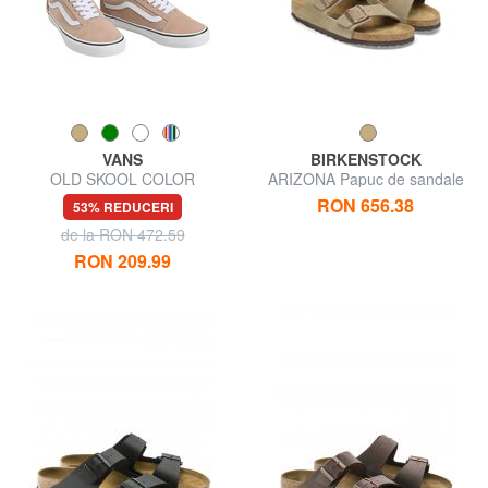
VANS
BIRKENSTOCK
OLD SKOOL COLOR
ARIZONA Papuc de sandale
THEORY Adidași din pânză
cu catarame
RON 656.38
53% REDUCERI
de la RON 472.59
RON 209.99