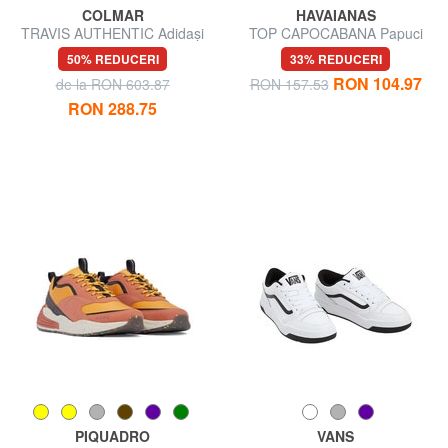
COLMAR
HAVAIANAS
TRAVIS AUTHENTIC Adidași
TOP CAPOCABANA Papuci
de cauciuc
50% REDUCERI
33% REDUCERI
RON 104.97
de la RON 603.87
RON 157.53
RON 288.75
PIQUADRO
VANS