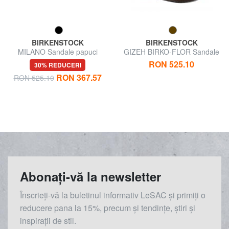
BIRKENSTOCK
BIRKENSTOCK
MILANO Sandale papuci
GIZEH BIRKO-FLOR Sandale
Birko-Flor
tanga
RON 525.10
30% REDUCERI
RON 367.57
RON 525.10
Abonați-vă la newsletter
Înscrieți-vă la buletinul informativ LeSAC și primiți o
reducere
pana la
15%, precum și tendințe, știri și
inspirații de stil.