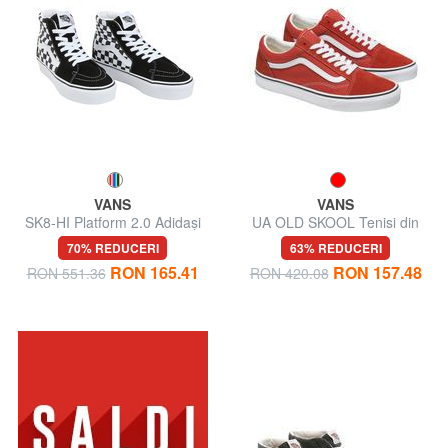
VANS
VANS
SK8-HI Platform 2.0 Adidași
UA OLD SKOOL Tenisi din
înalți
piele
70% REDUCERI
63% REDUCERI
RON 165.41
RON 157.48
RON 551.36
RON 420.08