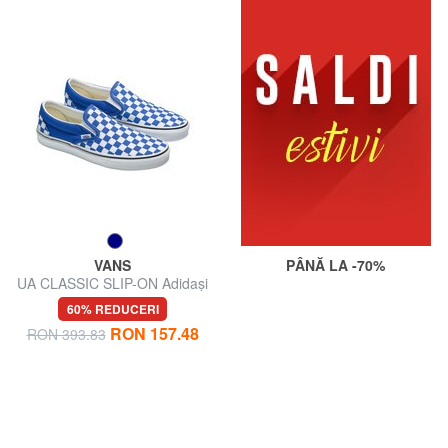
VANS
PÂNĂ LA -70%
UA CLASSIC SLIP-ON Adidași
din pânză
60% REDUCERI
RON 157.48
RON 393.83