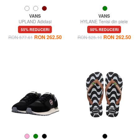
VANS
VANS
UPLAND Adidași
HYLANE Tenisi din piele
55% REDUCERI
50% REDUCERI
RON 262.50
RON 262.50
RON 577.61
RON 525.10