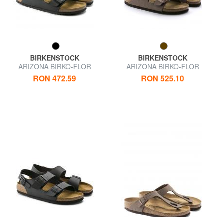
BIRKENSTOCK
BIRKENSTOCK
ARIZONA BIRKO-FLOR
ARIZONA BIRKO-FLOR
Sandale cu papuci
NUBUK Sandale cu papuci
RON 472.59
RON 525.10