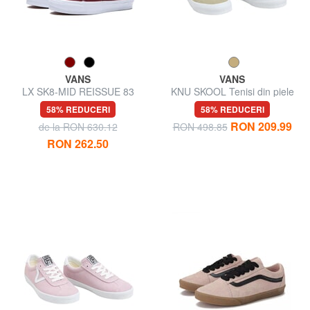
VANS
VANS
LX SK8-MID REISSUE 83
KNU SKOOL Tenisi din piele
Adidași
58% REDUCERI
58% REDUCERI
RON 209.99
de la RON 630.12
RON 498.85
RON 262.50