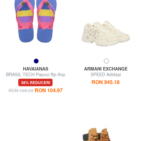
HAVAIANAS
ARMANI EXCHANGE
BRASIL TECH Papuci flip-flop
SPEED Adidași
RON 945.18
38% REDUCERI
RON 104.97
RON 168.03