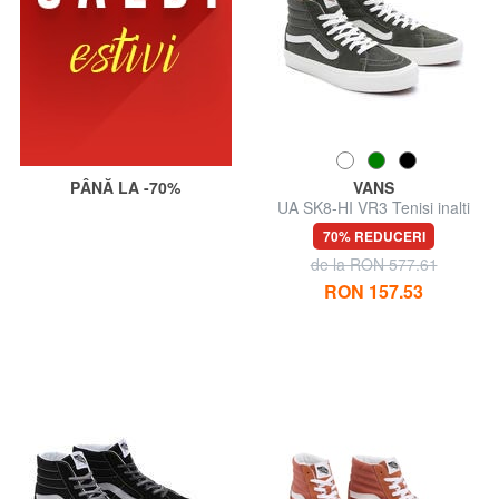
PÂNĂ LA -70%
VANS
UA SK8-HI VR3 Tenisi inalti
din piele
70% REDUCERI
de la RON 577.61
RON 157.53