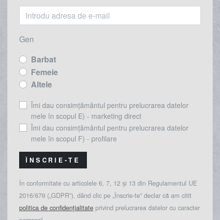
Gen
Barbat
Femeie
Altele
Îmi dau consimțământul pentru prelucrarea datelor
mele în scopul E) - marketing direct
Îmi dau consimțământul pentru prelucrarea datelor
mele în scopul F) - profilare
ÎNSCRIE-TE
În conformitate cu articolele 6, 7, 12 și 13 din Regulamentul UE
2016/679 („GDPR”), dând clic pe „Înscrie-te” declar că am citit
politica de confidențialitate
privind prelucrarea datelor cu caracter
personal.