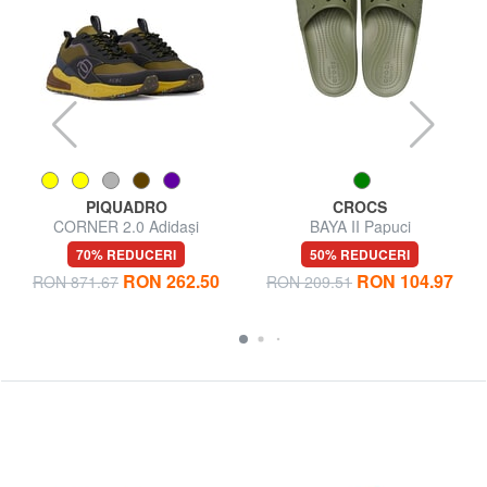
PIQUADRO
CROCS
CORNER 2.0 Adidași
BAYA II Papuci
70% REDUCERI
50% REDUCERI
RON 262.50
RON 104.97
RON 871.67
RON 209.51