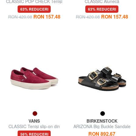
CLASSIC POP CHECK Teniși
CLASSIC Alunecă
slip-on în carouri
63% REDUCERI
63% REDUCERI
RON 157.48
RON 157.48
RON 420.08
RON 420.08
VANS
BIRKENSTOCK
CLASSIC Teniși slip-on din
ARIZONA Big Buckle Sandale
piele întoarsă
papuci din piele
RON 892.67
56% REDUCERI