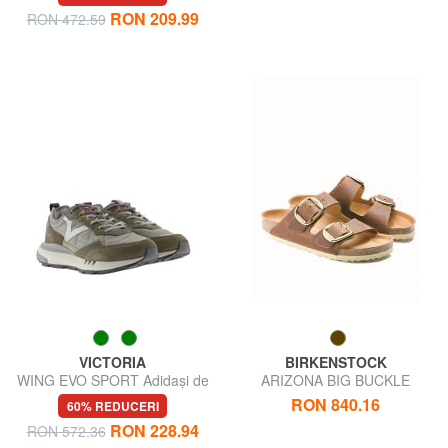
RON 209.99
RON 472.59
VICTORIA
BIRKENSTOCK
WING EVO SPORT Adidași de
ARIZONA BIG BUCKLE
alergare unisex
Sandale din piele unsă
RON 840.16
60% REDUCERI
RON 228.94
RON 572.36