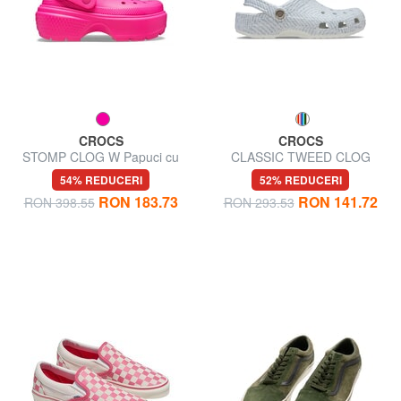
CROCS
CROCS
STOMP CLOG W Papuci cu
CLASSIC TWEED CLOG
platformă și saboți
Sabot de papuci
54% REDUCERI
52% REDUCERI
RON 183.73
RON 141.72
RON 398.55
RON 293.53