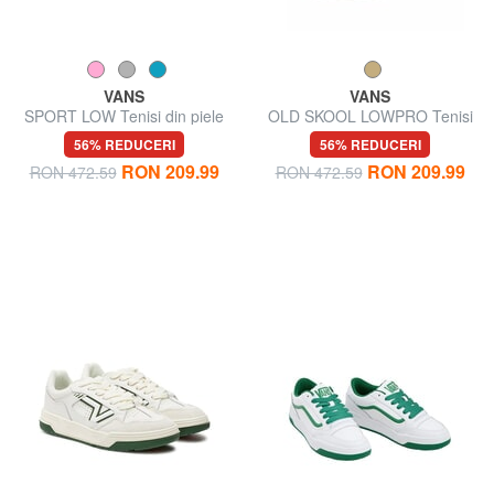
VANS
VANS
SPORT LOW Tenisi din piele
OLD SKOOL LOWPRO Tenisi
din piele intoarsa
56% REDUCERI
56% REDUCERI
RON 209.99
RON 209.99
RON 472.59
RON 472.59