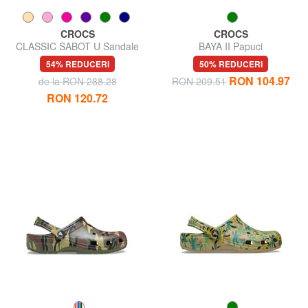
CROCS
CROCS
CLASSIC SABOT U Sandale
BAYA II Papuci
54% REDUCERI
50% REDUCERI
RON 104.97
de la RON 288.28
RON 209.51
RON 120.72