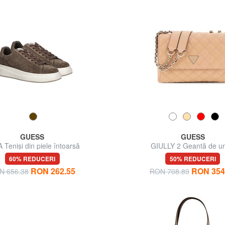
GUESS
GUESS
 Teniși din piele întoarsă
GIULLY 2 Geantă de u
60% REDUCERI
50% REDUCERI
RON 262.55
RON 354
N 656.38
RON 708.89