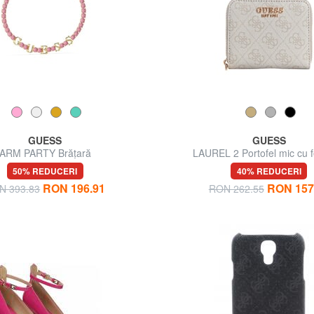
GUESS
GUESS
ARM PARTY Brăţară
LAUREL 2 Portofel mic cu 
50% REDUCERI
40% REDUCERI
RON 196.91
RON 157
N 393.83
RON 262.55