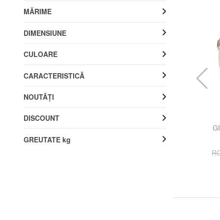
MĂRIME
DIMENSIUNE
CULOARE
CARACTERISTICĂ
NOUTĂŢI
DISCOUNT
GUESS
otiv
PHOEBE Portofel mediu cu fermoar
GI
GREUTATE kg
50% REDUCERI
RON 157.53
RON 315.06
RO