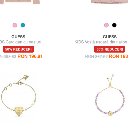
GUESS
GUESS
DS Cardigan cu nasturi
KIDS Vestă ușoară din nailon
50% REDUCERI
50% REDUCERI
RON 196.91
RON 183
N 393.83
RON 367.57