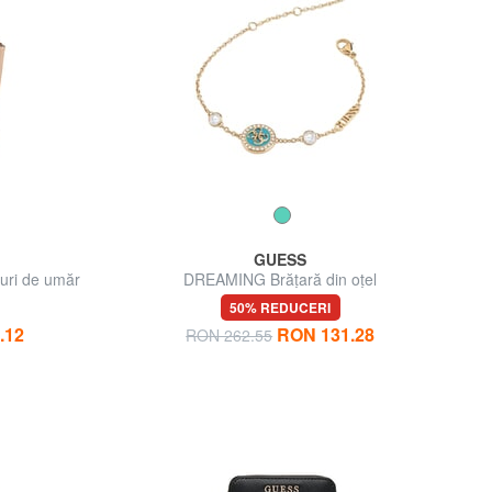
GUESS
uri de umăr
DREAMING Brățară din oțel
50% REDUCERI
.12
RON 131.28
RON 262.55