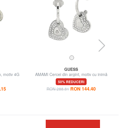
GUESS
, motiv 4G
AMAMI Cercei din argint, motiv cu inimă
50% REDUCERI
.15
RON 144.40
RON 288.81