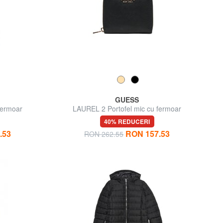
GUESS
fermoar
LAUREL 2 Portofel mic cu fermoar
40% REDUCERI
.53
RON 157.53
RON 262.55