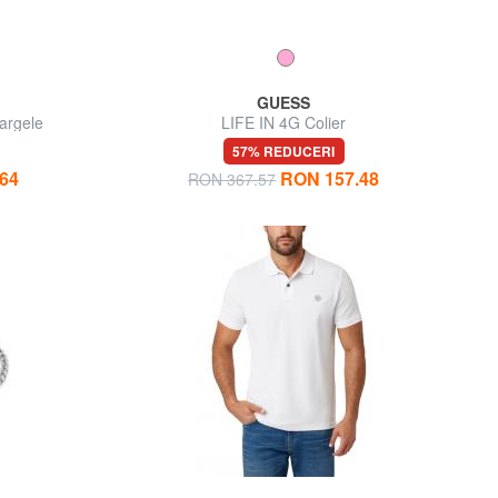
GUESS
argele
LIFE IN 4G Colier
57% REDUCERI
64
RON 157.48
RON 367.57