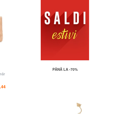
PÂNĂ LA -70%
măr
.44