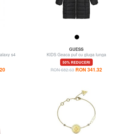
GUESS
alaxy s4
KIDS Geaca puf cu gluga lunga
50% REDUCERI
20
RON 341.32
RON 682.63