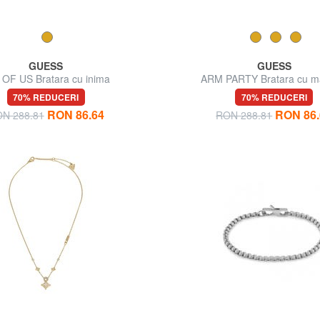
GUESS
GUESS
 OF US Bratara cu inima
ARM PARTY Bratara cu m
70% REDUCERI
70% REDUCERI
RON 86.64
RON 86.
N 288.81
RON 288.81