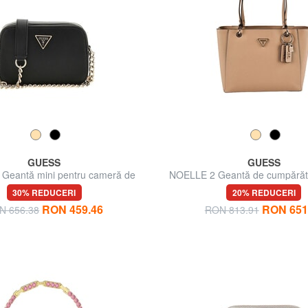
GUESS
GUESS
Geantă mini pentru cameră de
NOELLE 2 Geantă de cumpărăt
umăr
30% REDUCERI
20% REDUCERI
RON 459.46
RON 651
N 656.38
RON 813.91