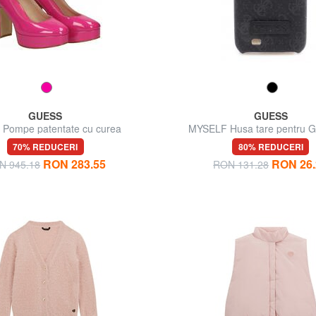
GUESS
GUESS
Pompe patentate cu curea
MYSELF Husa tare pentru G
70% REDUCERI
80% REDUCERI
RON 283.55
RON 26.
N 945.18
RON 131.28