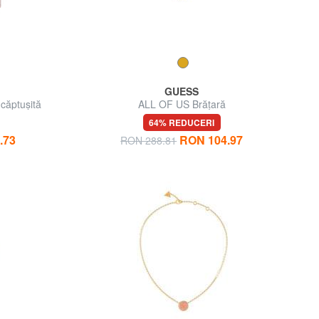
GUESS
 căptușită
ALL OF US Brăţară
64% REDUCERI
.73
RON 104.97
RON 288.81