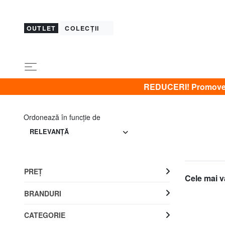
OUTLET
COLECȚII
REDUCERI! Promovez 
Ordonează în funcţie de
RELEVANŢĂ
PREŢ
Cele mai v
BRANDURI
CATEGORIE