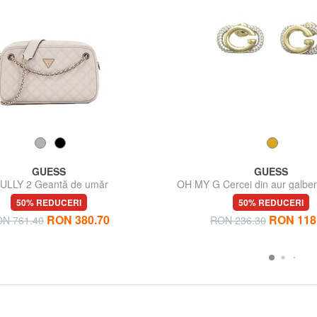
GUESS
GUESS
ULLY 2 Geantă de umăr
OH MY G Cercei din aur galben
50% REDUCERI
50% REDUCERI
RON 380.70
RON 118
N 761.40
RON 236.30