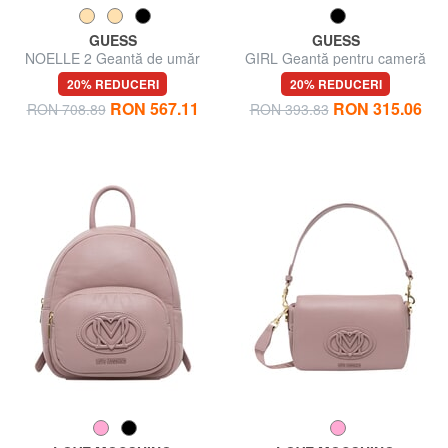
GUESS
GUESS
NOELLE 2 Geantă de umăr
GIRL Geantă pentru cameră
cu curea de umăr
mini de umăr
20% REDUCERI
20% REDUCERI
RON 567.11
RON 315.06
RON 708.89
RON 393.83