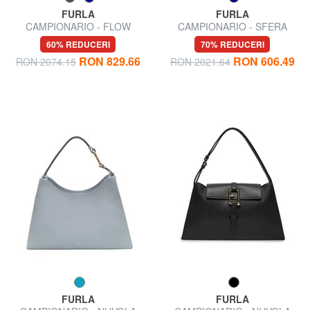
FURLA
FURLA
CAMPIONARIO - FLOW
CAMPIONARIO - SFERA
Geantă mini cu curea de umăr
Geantă de umăr micro
60% REDUCERI
70% REDUCERI
RON 829.66
RON 606.49
RON 2074.15
RON 2021.64
FURLA
FURLA