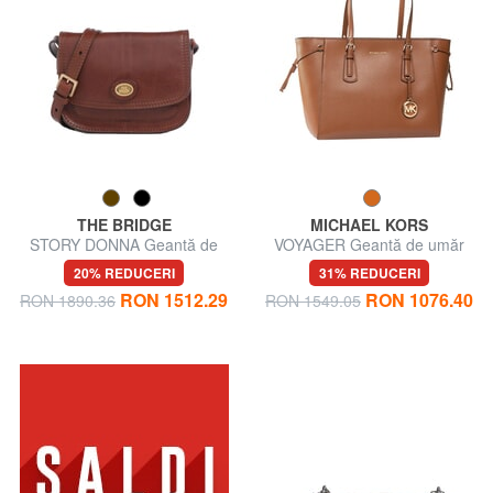
THE BRIDGE
MICHAEL KORS
STORY DONNA Geantă de
VOYAGER Geantă de umăr
umăr mini, din piele
20% REDUCERI
31% REDUCERI
RON 1512.29
RON 1076.40
RON 1890.36
RON 1549.05