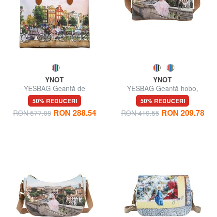
YNOT
YNOT
YESBAG Geantă de
YESBAG Geantă hobo,
cumpărături, geantă de umăr
geantă de umăr
50% REDUCERI
50% REDUCERI
RON 288.54
RON 209.78
RON 577.08
RON 419.55