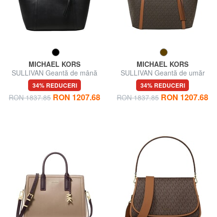
MICHAEL KORS
MICHAEL KORS
SULLIVAN Geantă de mână
SULLIVAN Geantă de umăr
cu curea de umăr
34% REDUCERI
34% REDUCERI
RON 1207.68
RON 1207.68
RON 1837.85
RON 1837.85