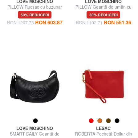
LOVE MOSCHINO
LOVE MOSCHINO
PILLOW Rucsac cu buzunar
PILLOW Geantă de umăr, cu
frontal
curea de umăr
50% REDUCERI
50% REDUCERI
RON 603.87
RON 551.36
RON 1207.73
RON 1102.71
LOVE MOSCHINO
LESAC
SMART DAILY Geantă de
ROBERTA Pochetă Dollar din