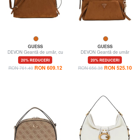
GUESS
GUESS
DEVON Geantă de umăr, cu
DEVON Geantă de umăr
curea de umăr
20% REDUCERI
20% REDUCERI
RON 609.12
RON 525.10
RON 761.40
RON 656.38