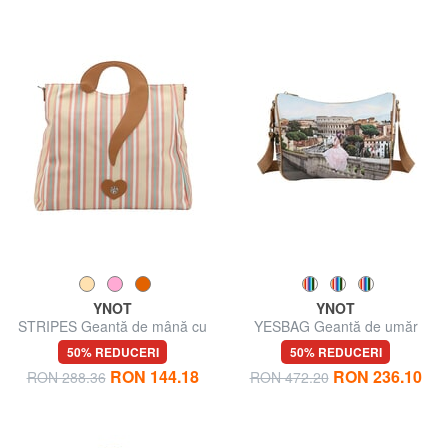
YNOT
YNOT
STRIPES Geantă de mână cu
YESBAG Geantă de umăr
curea de umăr
50% REDUCERI
50% REDUCERI
RON 144.18
RON 236.10
RON 288.36
RON 472.20