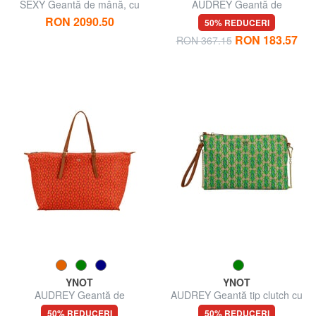
SEXY Geantă de mână, cu
AUDREY Geantă de
curea de umăr
cumpărături, geantă de umăr
RON 2090.50
50% REDUCERI
RON 183.57
RON 367.15
YNOT
YNOT
AUDREY Geantă de
AUDREY Geantă tip clutch cu
cumpărături, geantă de umăr
curea de mână și de umăr
50% REDUCERI
50% REDUCERI