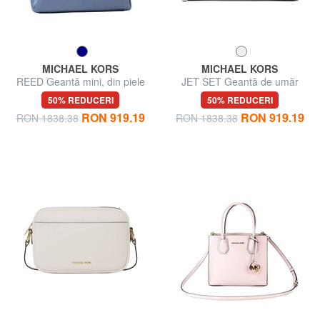
MICHAEL KORS
MICHAEL KORS
REED Geantă mini, din piele
JET SET Geantă de umăr
50% REDUCERI
50% REDUCERI
RON 919.19
RON 919.19
RON 1838.38
RON 1838.38