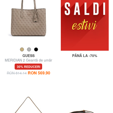
GUESS
PÂNĂ LA -70%
MERIDIAN 2 Geantă de umăr
30% REDUCERI
RON 569.90
RON 814.14