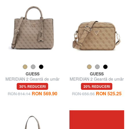
GUESS
GUESS
MERIDIAN 2 Geantă de umăr
MERIDIAN 2 Geantă de umăr
pentru cameră
30% REDUCERI
20% REDUCERI
RON 569.90
RON 525.25
RON 814.14
RON 656.56