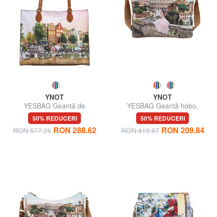
YNOT
YNOT
YESBAG Geantă de
YESBAG Geantă hobo,
cumpărături, geantă de umăr
geantă de umăr
50% REDUCERI
50% REDUCERI
RON 288.62
RON 209.84
RON 577.25
RON 419.67