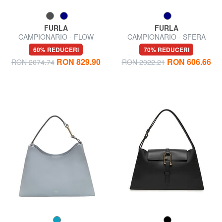
FURLA
FURLA
CAMPIONARIO - FLOW
CAMPIONARIO - SFERA
Geantă mini cu curea de umăr
Geantă de umăr micro
60% REDUCERI
70% REDUCERI
RON 829.90
RON 606.66
RON 2074.74
RON 2022.21