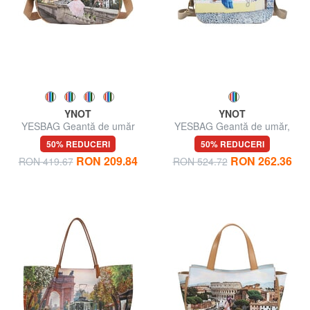
YNOT
YNOT
YESBAG Geantă de umăr
YESBAG Geantă de umăr,
hobo
două compartimente
50% REDUCERI
50% REDUCERI
RON 209.84
RON 262.36
RON 419.67
RON 524.72