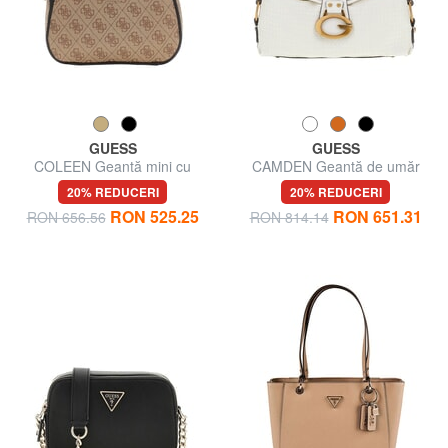
GUESS
GUESS
COLEEN Geantă mini cu
CAMDEN Geantă de umăr
curea de umăr
20% REDUCERI
20% REDUCERI
RON 525.25
RON 651.31
RON 656.56
RON 814.14