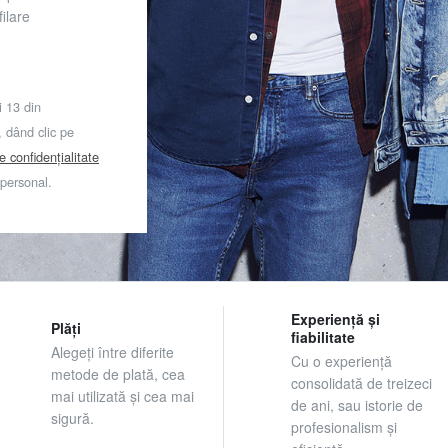
ilare
i 13 din
dând clic pe
de confidențialitate
 personal.
Experiență și
Plăți
fiabilitate
Alegeți între diferite
Cu o experiență
metode de plată, cea
consolidată de treizeci
mai utilizată și cea mai
de ani, sau istorie de
sigură.
profesionalism și