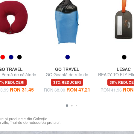
GO TRAVEL
GO TRAVEL
LESAC
Pernă de călătorie
GO Geantă de rufe de
READY TO FLY Eti
călătorie
numele călător
7% REDUCERI
31% REDUCERI
38% REDUCE
RON 31.45
RON 47.21
RON 
3.99
RON 68.00
RON 41.96
re și produsele din Colecția
e zile, înainte de reducerea prețului.