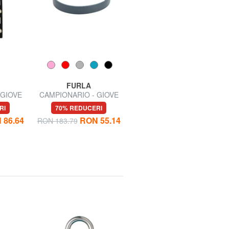
FURLA
FURLA
 GIOVE
CAMPIONARIO - GIOVE
CAMPIONARIO - GIOVE
n piele
Curea de umăr cu logo, din
Curea de umăr pentru
RI
70% REDUCERI
70% REDUCERI
piele
geantă, piele
 86.64
RON 55.14
RON 70.89
RON 183.79
RON 236.30