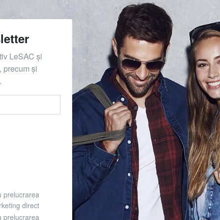
letter
ativ LeSAC și
 precum și
.
u prelucrarea
keting direct
u prelucrarea