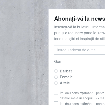
Abonați-vă la news
Înscrieți-vă la buletinul inform
primiți o reducere
pana la
15%,
tendințe, știri și inspirații de stil
Gen
Barbat
Femeie
Altele
Îmi dau consimțământul pentr
datelor mele în scopul E) - mar
Îmi dau consimțământul pentr