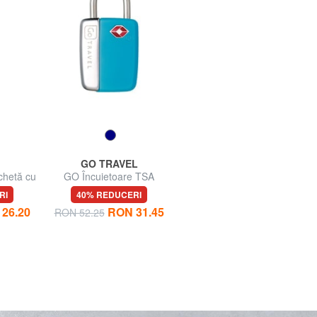
GO TRAVEL
GO TRAVEL
chetă cu
GO Încuietoare TSA
GO Pernă de gât sau spate
iei
din spumă cu memorie
RI
40% REDUCERI
35% REDUCERI
26.20
RON 31.45
RON 68.21
RON 52.25
RON 104.76