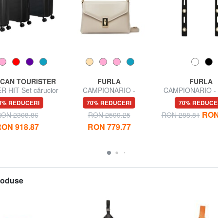
CAN TOURISTER
FURLA
FURLA
 HIT Set cărucior
CAMPIONARIO -
CAMPIONARIO -
 + Mediu + Mare
MERIDIANA Geantă de
Curea de umăr di
0% REDUCERI
70% REDUCERI
70% REDUCE
umăr, cu curea de umăr
RON
ON 2308.86
RON 2599.25
RON 288.81
ON 918.87
RON 779.77
produse