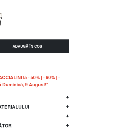
ADAUGĂ ÎN COŞ
IALINI la - 50% | - 60% | -
 Duminică, 9 August!*
ATERIALULUI
ĂTOR