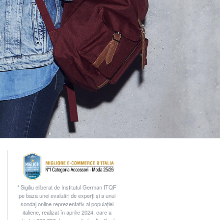
* Sigiliu eliberat de Institutul German ITQF
pe baza unei evaluări de experți și a unui
sondaj online reprezentativ al populației
italiene, realizat în aprilie 2024, care a