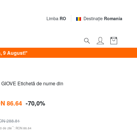
Limba
RO
Destinaţie
Romania
, 9 August!*
GIOVE Etichetă de nume din
N 86.64
-70,0%
ON 288.81
**
0 de zile
: RON 86.64