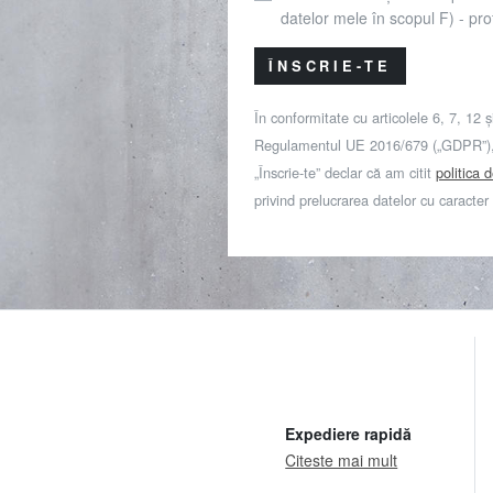
datelor mele în scopul F) - prof
ÎNSCRIE-TE
În conformitate cu articolele 6, 7, 12 ș
Regulamentul UE 2016/679 („GDPR”), 
„Înscrie-te” declar că am citit
politica 
privind prelucrarea datelor cu caracter
Expediere rapidă
Citeste mai mult