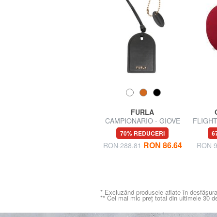
SUN68
FURLA
SHOE BAG Geantă de
CAMPIONARIO - GIOVE
FLIGHT 
pantofi
Etichetă de nume din piele
60% REDUCERI
70% REDUCERI
6
RON 42.01
RON 86.64
RON 105.02
RON 288.81
RON 9
* Excluzând produsele aflate în desfășura
** Cel mai mic preț total din ultimele 30 d