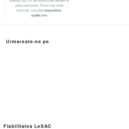
colectat 322.797 de recenzii ale clienților la
plata unei licențe. Pentru mai multe
informații, consultați
www.istituto-
qualita.com
Urmareste-ne pe
Fiabilitatea LeSAC