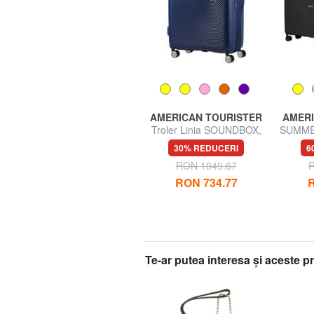
AMERICAN TOURISTER
AMERICAN TOURISTER
AMERI
SUMMER HIT Cărucior
Troler Linia SOUNDBOX,
SUMMER
mediu
dimensiuni mari,
Cabin
57% REDUCERI
30% REDUCERI
6
extensibilă
RON 341.26
RON 787.12
RON 1049.67
R
RON 734.77
R
Te-ar putea interesa şi aceste 