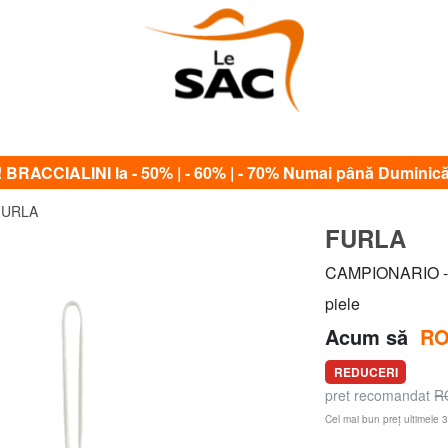
RACCIALINI la - 50% | - 60% | - 70% Numai până Duminică
FURLA
FURLA
CAMPIONARIO - 
piele
Acum să
RO
REDUCERI
pret recomandat
R
Cel mai bun preț ultimele 3