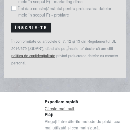
mele în scopul E) - marketing direct
Îmi dau consimțământul pentru prelucrarea datelor
mele în scopul F) - profilare
ÎNSCRIE-TE
În conformitate cu articolele 6, 7, 12 și 13 din Regulamentul UE
2016/679 („GDPR”), dând clic pe „Înscrie-te” declar că am citit
politica de confidențialitate
privind prelucrarea datelor cu caracter
personal.
Expediere rapidă
Citeste mai mult
Plăți
Alegeți între diferite metode de plată, cea
mai utilizată și cea mai sigură.