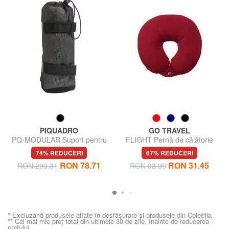
PIQUADRO
GO TRAVEL
PQ-MODULAR Suport pentru
FLIGHT Pernă de călătorie
sticle de apă
74% REDUCERI
67% REDUCERI
RON 78.71
RON 31.45
RON 299.31
RON 93.99
* Excluzând produsele aflate în desfășurare și produsele din Colecția
** Cel mai mic preț total din ultimele 30 de zile, înainte de reducerea
prețului.