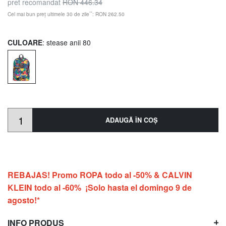
pret recomandat
RON 446.34
**
Cel mai bun preț ultimele 30 de zile
: RON 262.50
CULOARE
: stease anii 80
ADAUGĂ ÎN COŞ
REBAJAS! Promo ROPA todo al -50% & CALVIN
KLEIN todo al -60% ¡Solo hasta el domingo 9 de
agosto!*
INFO PRODUS