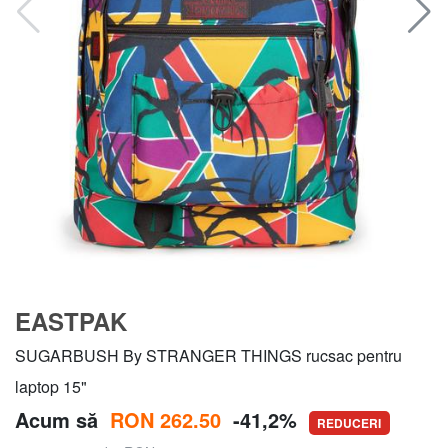
EASTPAK
SUGARBUSH By STRANGER THINGS rucsac pentru
laptop 15"
Acum să
RON 262.50
-41,2%
REDUCERI