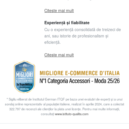
Citeste mai mult
Experiență și fiabilitate
Cu o experiență consolidată de treizeci de
ani, sau istorie de profesionalism și
eficiență.
Citeste mai mult
* Sigiliu eliberat de Institutul German ITQF pe baza unei evaluări de experți și a unui
sondaj online reprezentativ al populației italiene, realizat în aprilie 2024, care a colectat
322.797 de recenzii ale clienților la plata unei licențe. Pentru mai multe informații,
consultați
www.istituto-qualita.com