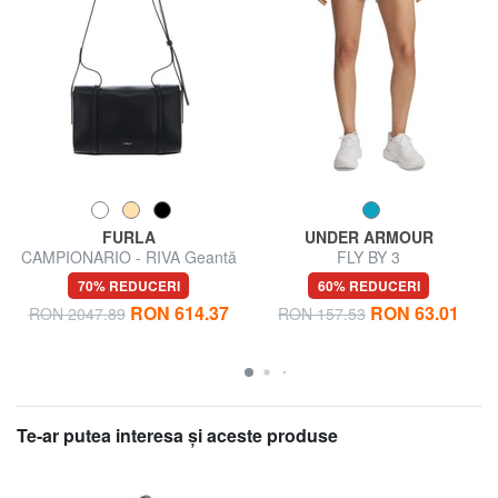
FURLA
UNDER ARMOUR
CAMPIONARIO - RIVA Geantă
FLY BY 3
de umăr
70% REDUCERI
60% REDUCERI
RON 614.37
RON 63.01
RON 2047.89
RON 157.53
Te-ar putea interesa şi aceste produse