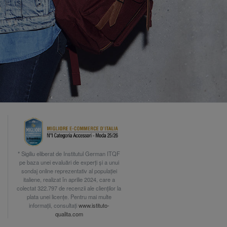
* Sigiliu eliberat de Institutul German ITQF
pe baza unei evaluări de experți și a unui
sondaj online reprezentativ al populației
italiene, realizat în aprilie 2024, care a
colectat 322.797 de recenzii ale clienților la
plata unei licențe. Pentru mai multe
informații, consultați
www.istituto-
qualita.com