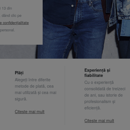
i 13 din
dând clic pe
de confidențialitate
 personal.
Experiență și
Plăți
fiabilitate
Alegeți între diferite
Cu o experiență
metode de plată, cea
consolidată de treizeci
mai utilizată și cea mai
de ani, sau istorie de
sigură.
profesionalism și
eficiență.
Citeste mai mult
Citeste mai mult