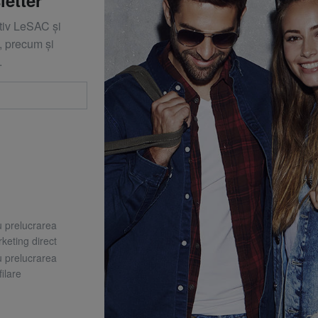
ativ LeSAC și
 precum și
.
u prelucrarea
keting direct
u prelucrarea
ilare