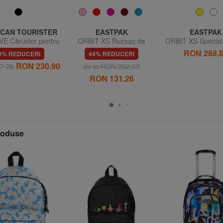
CAN TOURISTER
EASTPAK
EASTPAK
E Cărucior pentru
ORBIT XS Rucsac de
ORBIT XS Special 
gaje de mână
dimensiuni mici
Rucsac mi
RON 288.
0% REDUCERI
44% REDUCERI
RON 230.90
7.25
de la RON 262.63
RON 131.26
produse