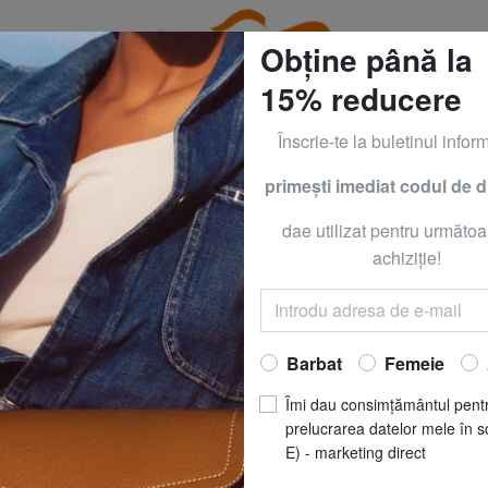
Obține până la
15% reducere
Înscrie-te la buletinul inform
primeşti imediat codul de 
T, BRACCIALINI, CALVIN KLEIN, KIPLING ŞI ÎMBRĂCĂMINTE 
dae utilizat pentru următoa
timp liber
EASTPAK
EASTPAK
achiziţie!
ORBIT XS Micke
RON 288.89
Barbat
Femeie
CULOARE
: Mickey
Îmi dau consimțământul pent
prelucrarea datelor mele în s
E) - marketing direct