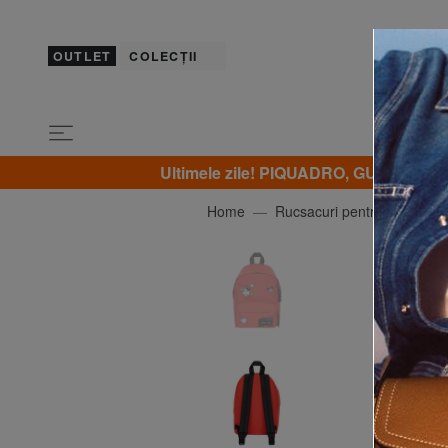
OUTLET
COLECȚII
Ultimele zile! PIQUADRO, GUESS, YNO
Home
Rucsacuri pentru școală și 