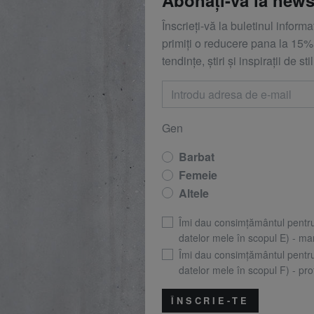
Înscrieți-vă la buletinul inform
primiți o reducere
pana la
15%,
tendințe, știri și inspirații de stil
Gen
Barbat
Femeie
Altele
Îmi dau consimțământul pentr
datelor mele în scopul E) - mar
Îmi dau consimțământul pentr
datelor mele în scopul F) - prof
ÎNSCRIE-TE