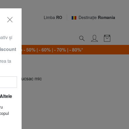
Limba
RO
Destinaţie
Romania
ativ şi
discount
Promo - 50% | - 60% | - 70% | - 80%*
rea ta
y Mouse Rucsac mic
Altele
 Patch
ru
copul