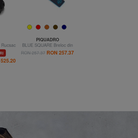
PIQUADRO
JOHN RICHMOND
 Rucsac
BLUE SQUARE Breloc din
ZAMIG Eșarfă cu logo-ul
piele
maxi
RON 257.37
RON 257.37
RI
71% REDUCERI
525.20
RON 105.00
RON 367.68