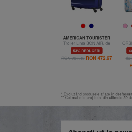
JOHN RICHMOND
AMERICAN TOURISTER
CLAUS Eșarfă
Troller Linia BON AIR, de
ORBI
dimensiuni mari
di
71% REDUCERI
53% REDUCERI
4
1
RON 105.00
RON 472.67
RON 367.68
RON 997.45
de 
R
* Excluzând produsele aflate în desfășura
** Cel mai mic preț total din ultimele 30 d
Abonați-vă la news