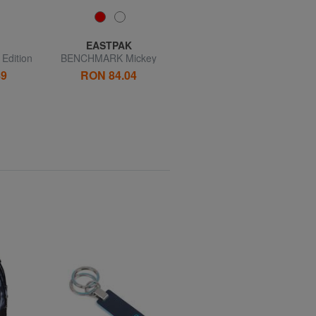
EASTPAK
EASTPAK
Edition
BENCHMARK Mickey
CREW Mickey Mouse
c
Mouse Penar
Portofel Ediție Specială
89
RON 84.04
RON 136.57