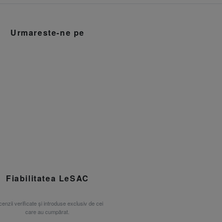
Urmareste-ne pe
Fiabilitatea LeSAC
enzii verificate și introduse exclusiv de cei
care au cumpărat.