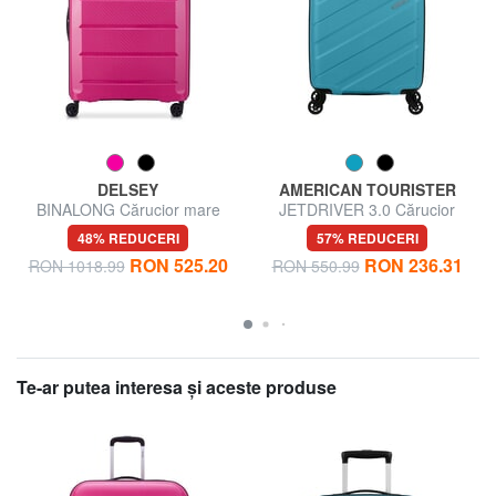
DELSEY
AMERICAN TOURISTER
BINALONG Cărucior mare
JETDRIVER 3.0 Cărucior
pentru bagaje de mână
48% REDUCERI
57% REDUCERI
RON 525.20
RON 236.31
RON 1018.99
RON 550.99
Te-ar putea interesa şi aceste produse