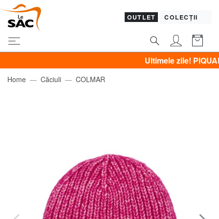
OUTLET
COLECȚII
Ultimele zile! PIQUADRO, 
Home
Căciuli
COLMAR