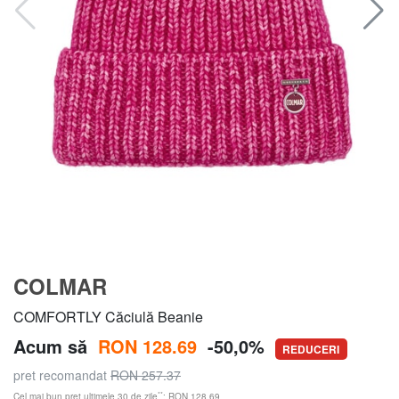
COLMAR
COMFORTLY Căciulă Beanie
Acum să
RON 128.69
-50,0%
REDUCERI
pret recomandat
RON 257.37
**
Cel mai bun preț ultimele 30 de zile
: RON 128.69