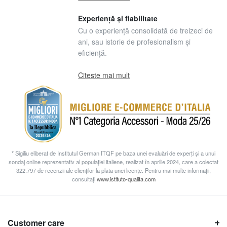
Experiență și fiabilitate
Cu o experiență consolidată de treizeci de
ani, sau istorie de profesionalism și
eficiență.
Citeste mai mult
* Sigiliu eliberat de Institutul German ITQF pe baza unei evaluări de experți și a unui
sondaj online reprezentativ al populației italiene, realizat în aprilie 2024, care a colectat
322.797 de recenzii ale clienților la plata unei licențe. Pentru mai multe informații,
consultați
www.istituto-qualita.com
Customer care