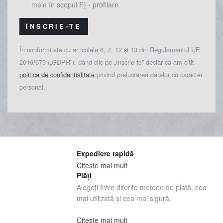
mele în scopul F) - profilare
ÎNSCRIE-TE
În conformitate cu articolele 6, 7, 12 și 13 din Regulamentul UE
2016/679 („GDPR”), dând clic pe „Înscrie-te” declar că am citit
politica de confidențialitate
privind prelucrarea datelor cu caracter
personal.
Expediere rapidă
Citeste mai mult
Plăți
Alegeți între diferite metode de plată, cea
mai utilizată și cea mai sigură.
Citeste mai mult