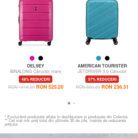
DELSEY
AMERICAN TOURISTER
BINALONG Cărucior mare
JETDRIVER 3.0 Cărucior
pentru bagaje de mână
48% REDUCERI
57% REDUCERI
RON 525.20
RON 236.31
RON 1018.99
RON 550.99
* Excluzând produsele aflate în desfășurare și produsele din Colecția
** Cel mai mic preț total din ultimele 30 de zile, înainte de reducerea
prețului.