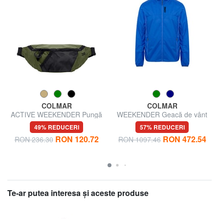
COLMAR
COLMAR
ACTIVE WEEKENDER Pungă
WEEKENDER Geacă de vânt
49% REDUCERI
57% REDUCERI
RON 120.72
RON 472.54
RON 236.30
RON 1097.46
Te-ar putea interesa şi aceste produse