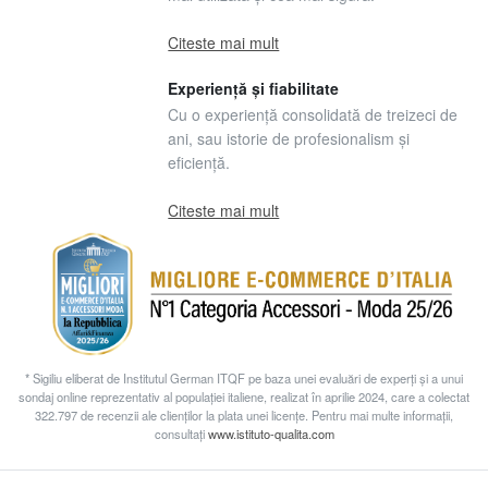
Citeste mai mult
Experiență și fiabilitate
Cu o experiență consolidată de treizeci de
ani, sau istorie de profesionalism și
eficiență.
Citeste mai mult
* Sigiliu eliberat de Institutul German ITQF pe baza unei evaluări de experți și a unui
sondaj online reprezentativ al populației italiene, realizat în aprilie 2024, care a colectat
322.797 de recenzii ale clienților la plata unei licențe. Pentru mai multe informații,
consultați
www.istituto-qualita.com