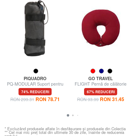
PIQUADRO
GO TRAVEL
PQ-MODULAR Suport pentru
FLIGHT Pernă de călătorie
sticle de apă
74% REDUCERI
67% REDUCERI
RON 78.71
RON 31.45
RON 299.31
RON 93.99
* Excluzând produsele aflate în desfășurare și produsele din Colecția
** Cel mai mic preț total din ultimele 30 de zile, înainte de reducerea
prețului.