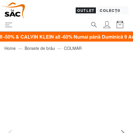
OUTLET
COLECȚII
& CALVIN KLEIN all -60% Numai până Duminică 9 August!
Home
Borsete de brâu
COLMAR