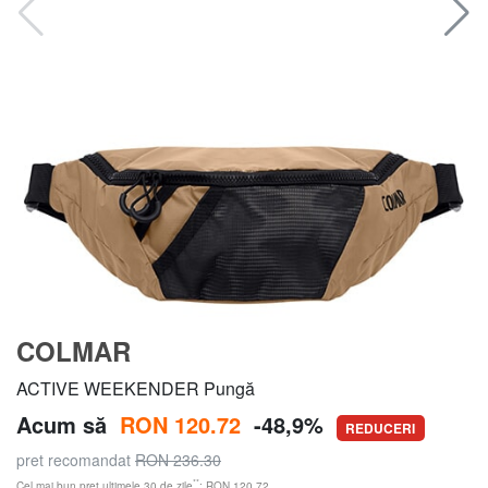
COLMAR
ACTIVE WEEKENDER Pungă
Acum să
RON 120.72
-48,9%
REDUCERI
pret recomandat
RON 236.30
**
Cel mai bun preț ultimele 30 de zile
: RON 120.72