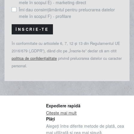
mele în scopul E) - marketing direct
Îmi dau consimțământul pentru prelucrarea datelor
mele în scopul F) - profilare
ÎNSCRIE-TE
În conformitate cu articolele 6, 7, 12 și 13 din Regulamentul UE
2016/679 („GDPR”), dând clic pe „Înscrie-te” declar că am citit
politica de confidențialitate
privind prelucrarea datelor cu caracter
personal.
Expediere rapidă
Citeste mai mult
Plăți
Alegeți între diferite metode de plată, cea
mai utilizată și cea mai sigură.