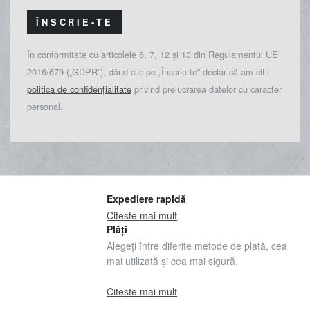
ÎNSCRIE-TE
În conformitate cu articolele 6, 7, 12 și 13 din Regulamentul UE
2016/679 („GDPR”), dând clic pe „Înscrie-te” declar că am citit
politica de confidențialitate
privind prelucrarea datelor cu caracter
personal.
Expediere rapidă
Citeste mai mult
Plăți
Alegeți între diferite metode de plată, cea
mai utilizată și cea mai sigură.
Citeste mai mult