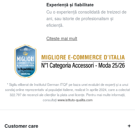
Experiență și fiabilitate
Cu o experiență consolidată de treizeci de
ani, sau istorie de profesionalism și
eficiență.
Citeste mai mult
* Sigiliu eliberat de Institutul German ITQF pe baza unei evaluări de experți și a unui
sondaj online reprezentativ al populației italiene, realizat în aprilie 2024, care a colectat
322.797 de recenzii ale clienților la plata unei licențe. Pentru mai multe informații,
consultați
www.istituto-qualita.com
Customer care