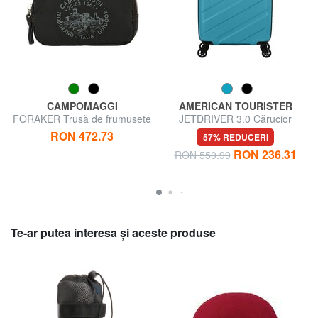
CAMPOMAGGI
AMERICAN TOURISTER
FORAKER Trusă de frumusețe
JETDRIVER 3.0 Cărucior
pentru călătorii
pentru bagaje de mână
RON 472.73
57% REDUCERI
RON 236.31
RON 550.99
Te-ar putea interesa şi aceste produse