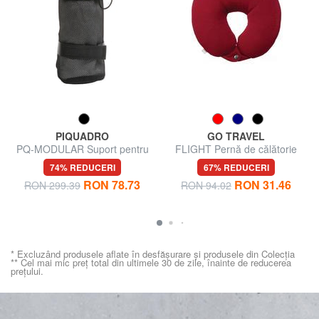
PIQUADRO
GO TRAVEL
PQ-MODULAR Suport pentru
FLIGHT Pernă de călătorie
sticle de apă
74% REDUCERI
67% REDUCERI
RON 78.73
RON 31.46
RON 299.39
RON 94.02
* Excluzând produsele aflate în desfășurare și produsele din Colecția
** Cel mai mic preț total din ultimele 30 de zile, înainte de reducerea
prețului.