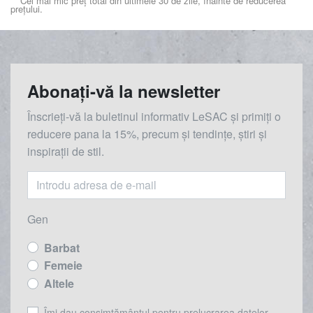
** Cel mai mic preț total din ultimele 30 de zile, înainte de reducerea
prețului.
Abonați-vă la newsletter
Înscrieți-vă la buletinul informativ LeSAC și primiți o
reducere
pana la
15%, precum și tendințe, știri și
inspirații de stil.
Gen
Barbat
Femeie
Altele
Îmi dau consimțământul pentru prelucrarea datelor