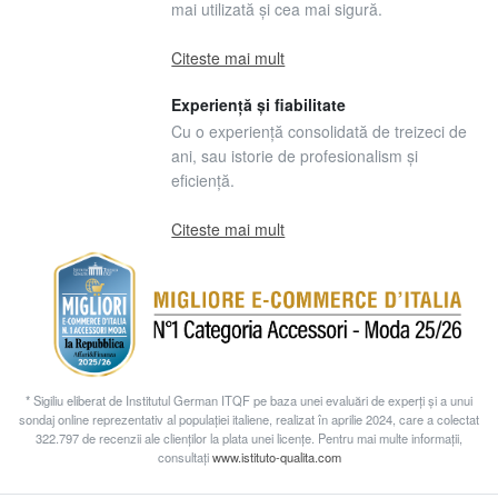
mai utilizată și cea mai sigură.
Citeste mai mult
Experiență și fiabilitate
Cu o experiență consolidată de treizeci de
ani, sau istorie de profesionalism și
eficiență.
Citeste mai mult
* Sigiliu eliberat de Institutul German ITQF pe baza unei evaluări de experți și a unui
sondaj online reprezentativ al populației italiene, realizat în aprilie 2024, care a colectat
322.797 de recenzii ale clienților la plata unei licențe. Pentru mai multe informații,
consultați
www.istituto-qualita.com