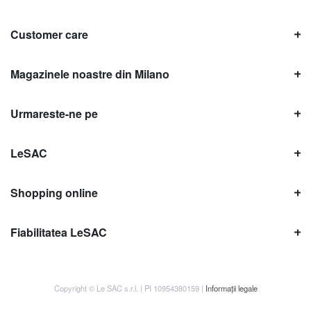
Customer care
Magazinele noastre din Milano
Urmareste-ne pe
LeSAC
Shopping online
Fiabilitatea LeSAC
Copyright © Le SAC s.r.l. | PI 10954380159 |
Informații legale