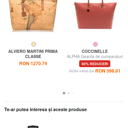
ALVIERO MARTINI PRIMA
COCCINELLE
CLASSE
ALPHA Geanta de cumparaturi
ALVIERO MARTINI 1 ^ CLASA
din piele ciocanita
RON 1270.74
60% REDUCERI
Geantă mare de umăr
RON 598.61
RON 1496.54
Te-ar putea interesa şi aceste produse