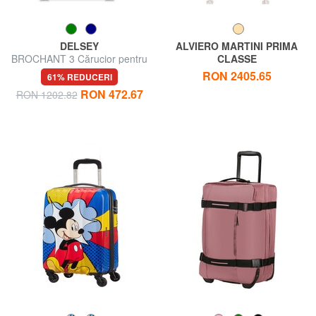
DELSEY
ALVIERO MARTINI PRIMA
BROCHANT 3 Cărucior pentru
CLASSE
bagaje de mână
GEO CLASSIC Troller de
RON 2405.65
61% REDUCERI
bagaje de mână
RON 472.67
RON 1202.82