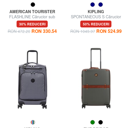
AMERICAN TOURISTER
KIPLING
FLASHLINE Cărucior sub
SPONTANEOUS S Cărucior
scaun ok Easyjet
pentru bagaje de mână
30% REDUCERI
50% REDUCERI
RON 330.54
RON 524.99
RON 472.20
RON 1049.97