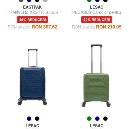
EASTPAK
LESAC
TRANVERZ XXS Troller sub
PEGASUS Cărucior pentru
scaun
bagaje de mână
46% REDUCERI
42% REDUCERI
RON 367.62
RON 210.05
RON 682.83
RON 362.42
LESAC
LESAC