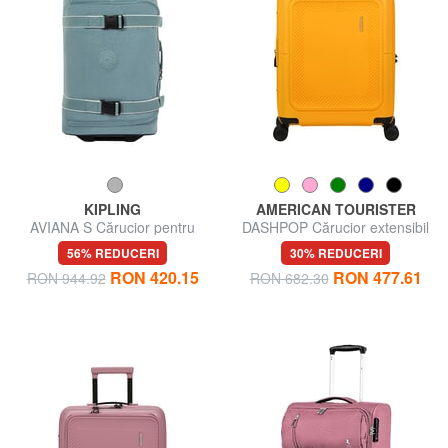
KIPLING
AMERICAN TOURISTER
AVIANA S Cărucior pentru
DASHPOP Cărucior extensibil
bagaje de mână
pentru bagaje de mână
56% REDUCERI
30% REDUCERI
RON 420.15
RON 477.61
RON 944.92
RON 682.30