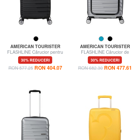
AMERICAN TOURISTER
AMERICAN TOURISTER
FLASHLINE Cărucior pentru
FLASHLINE Cărucior de
bagaje de mână
cabină cu buzunar pentru
30% REDUCERI
30% REDUCERI
laptop de 15,6".
RON 404.07
RON 477.61
RON 577.25
RON 682.30