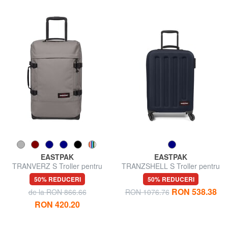
EASTPAK
EASTPAK
TRANVERZ S Troller pentru
TRANZSHELL S Troller pentru
bagaje de mână
bagaje de mână
50% REDUCERI
50% REDUCERI
RON 538.38
de la RON 866.66
RON 1076.76
RON 420.20