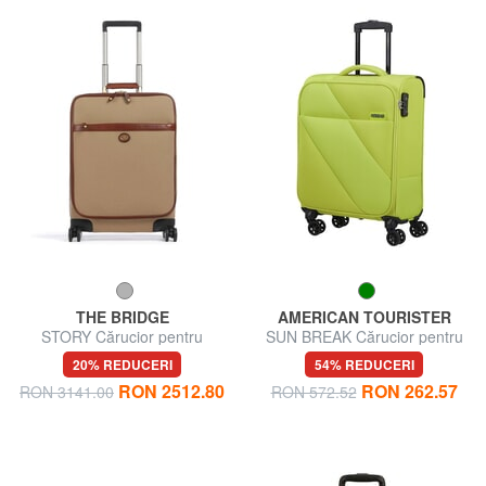
THE BRIDGE
AMERICAN TOURISTER
STORY Cărucior pentru
SUN BREAK Cărucior pentru
bagaje de mână
bagaje de mână
20% REDUCERI
54% REDUCERI
RON 2512.80
RON 262.57
RON 3141.00
RON 572.52