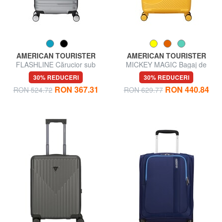
AMERICAN TOURISTER
AMERICAN TOURISTER
FLASHLINE Cărucior sub
MICKEY MAGIC Bagaj de
scaun
mână, extensibil
30% REDUCERI
30% REDUCERI
RON 367.31
RON 440.84
RON 524.72
RON 629.77