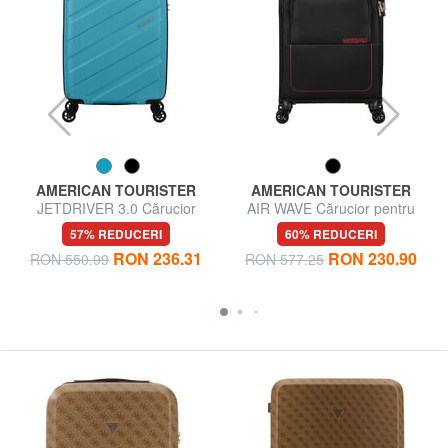
AMERICAN TOURISTER
AMERICAN TOURISTER
JETDRIVER 3.0 Cărucior
AIR WAVE Cărucior pentru
pentru bagaje de mână
bagaje de mână
57% REDUCERI
60% REDUCERI
RON 236.31
RON 230.90
RON 550.99
RON 577.25