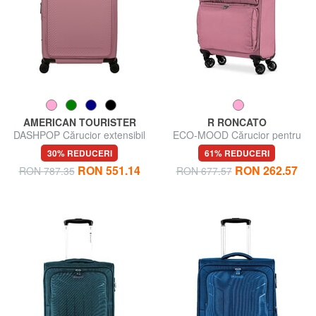
AMERICAN TOURISTER
R RONCATO
DASHPOP Cărucior extensibil
ECO-MOOD Cărucior pentru
pentru bagaje de mână
bagaje de mână
30% REDUCERI
61% REDUCERI
RON 551.14
RON 262.57
RON 787.35
RON 677.57