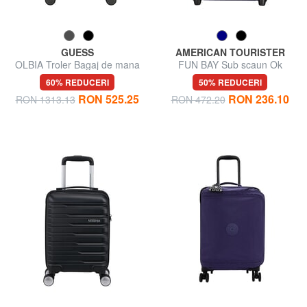
GUESS
AMERICAN TOURISTER
OLBIA Troler Bagaj de mana
FUN BAY Sub scaun Ok
Easyjet
60% REDUCERI
50% REDUCERI
RON 525.25
RON 236.10
RON 1313.13
RON 472.20