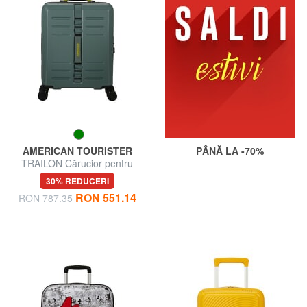
AMERICAN TOURISTER
PÂNĂ LA -70%
TRAILON Cărucior pentru
bagaje de mână
30% REDUCERI
RON 551.14
RON 787.35