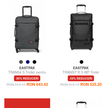
EASTPAK
EASTPAK
TRANS4 S Troller pentru
TRANSIT'R S WP Troler
bagaje de mână
pentru bagaje de mână,
30% REDUCERI
43% REDUCERI
hidrofug
RON 643.43
RON 525.20
RON 919.19
RON 919.19