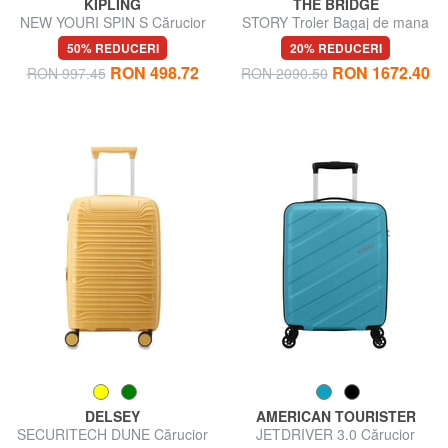
KIPLING
THE BRIDGE
NEW YOURI SPIN S Cărucior
STORY Troler Bagaj de mana
de dimensiuni mici
50% REDUCERI
20% REDUCERI
RON 498.72
RON 1672.40
RON 997.45
RON 2090.50
DELSEY
AMERICAN TOURISTER
SECURITECH DUNE Cărucior
JETDRIVER 3.0 Cărucior