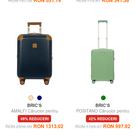
RON 551.14
RON 341.36
RON 787.35
RON 713.81
BRIC’S
BRIC’S
AMALFI Cărucior pentru
POSITANO Cărucior pentru
bagaje de mână
bagaje de mână
49% REDUCERI
42% REDUCERI
RON 1313.02
RON 997.92
RON 2599.99
RON 1728.07