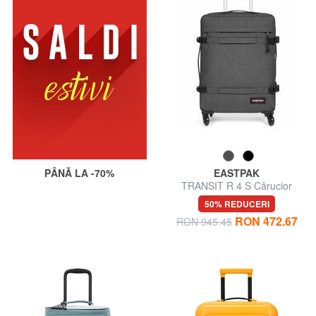
PÂNĂ LA -70%
EASTPAK
TRANSIT R 4 S Cărucior
pentru bagaje de mână
50% REDUCERI
RON 472.67
RON 945.45