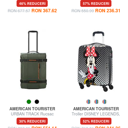
pentru bagaje de mână
pentru bagaje de mână
46% REDUCERI
57% REDUCERI
extensibil
RON 367.62
RON 236.31
RON 677.57
RON 550.99
AMERICAN TOURISTER
AMERICAN TOURISTER
URBAN TRACK Rucsac
Troller DISNEY LEGENDS,
cărucior pentru bagaje de
bagajele de mână
30% REDUCERI
52% REDUCERI
mână