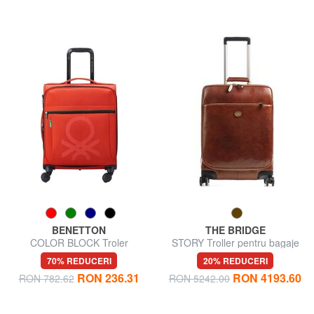
BENETTON
THE BRIDGE
COLOR BLOCK Troler
STORY Troller pentru bagaje
extensibil pentru bagaj de
de mână, din piele
70% REDUCERI
20% REDUCERI
mână
RON 236.31
RON 4193.60
RON 782.62
RON 5242.00