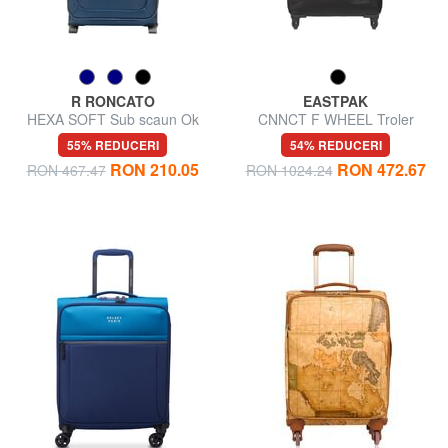
R RONCATO
EASTPAK
HEXA SOFT Sub scaun Ok
CNNCT F WHEEL Troler
Easyjet
Bagaj de mana
55% REDUCERI
54% REDUCERI
RON 210.05
RON 472.67
RON 467.47
RON 1024.24