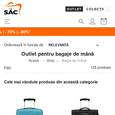
OUTLET
COLECȚII
U
Ordonează în funcţie de
RELEVANŢĂ
Outlet pentru bagaje de mână
Acasă
Voiaj
Bagaj de mână
125 produse
Filtri
Cele mai vândute produse din această categorie