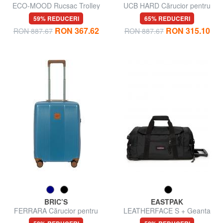
ECO-MOOD Rucsac Trolley
UCB HARD Cărucior pentru
Underseater
bagaje de mână
59% REDUCERI
65% REDUCERI
RON 367.62
RON 315.10
RON 887.67
RON 887.67
BRIC’S
EASTPAK
FERRARA Cărucior pentru
LEATHERFACE S + Geanta
bagaje de mână
cabină troler