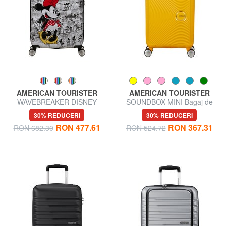
AMERICAN TOURISTER
AMERICAN TOURISTER
WAVEBREAKER DISNEY
SOUNDBOX MINI Bagaj de
Cărucior pentru bagaje de
mână foarte mic
30% REDUCERI
30% REDUCERI
mână
RON 477.61
RON 367.31
RON 682.30
RON 524.72