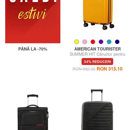
PÂNĂ LA -70%
AMERICAN TOURISTER
SUMMER HIT Cărucior pentru
bagaje de mână
54% REDUCERI
RON 315.10
RON 682.30