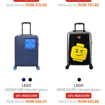
RON 210.05
RON 787.82
RON 782.62
RON 992.72
LEGO
LEGO
SIGNATURE Cărucior pentru
MINIFIGURE Cărucior pentru
bagaje de mână
bagaje de mână
20% REDUCERI
22% REDUCERI
RON 656.51
RON 603.98
RON 824.64
RON 772.12