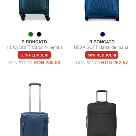
R RONCATO
R RONCATO
HEXA SOFT Cărucior pentru
HEXA SOFT Bagaj de mână,
bagaje de mână
extensibil
50% REDUCERI
50% REDUCERI
RON 288.83
RON 262.57
RON 572.52
RON 520.00