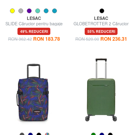
LESAC
LESAC
SLIDE Cărucior pentru bagaje
GLOBETROTTER 2 Cărucior
de mână
pentru bagaje de mână
49% REDUCERI
55% REDUCERI
RON 183.78
RON 236.31
RON 362.42
RON 520.00