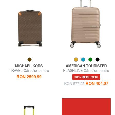
MICHAEL KORS
AMERICAN TOURISTER
TRAVEL Cărucior pentru
FLASHLINE Cărucior pentru
bagaje de mână
bagaje de mână
RON 2599.99
30% REDUCERI
RON 404.07
RON 577.25