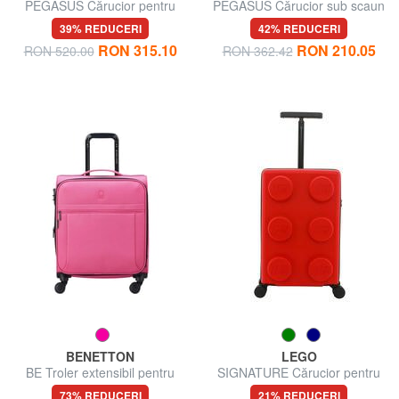
PEGASUS Cărucior pentru
PEGASUS Cărucior sub scaun
bagaje de mână, cu suport
ok Easyjet
39% REDUCERI
42% REDUCERI
pentru PC
RON 315.10
RON 210.05
RON 520.00
RON 362.42
BENETTON
LEGO
BE Troler extensibil pentru
SIGNATURE Cărucior pentru
bagaj de mână
bagaje de mână
73% REDUCERI
21% REDUCERI