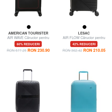
AMERICAN TOURISTER
LESAC
AIR WAVE Cărucior pentru
AIR FLOW Cărucior pentru
bagaje de mână
bagaje de mână
60% REDUCERI
42% REDUCERI
RON 230.90
RON 210.05
RON 577.25
RON 362.42