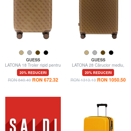
GUESS
GUESS
LATONA 18 Troler rigid pentru
LATONA 28 Cărucior mediu,
bagaje de mână
rigid
20% REDUCERI
20% REDUCERI
RON 672.32
RON 1050.50
RON 840.40
RON 1313.13