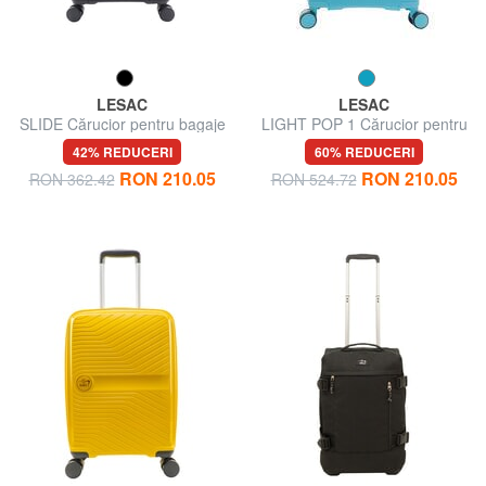
LESAC
LESAC
SLIDE Cărucior pentru bagaje
LIGHT POP 1 Cărucior pentru
de mână
bagaje de mână
42% REDUCERI
60% REDUCERI
RON 210.05
RON 210.05
RON 362.42
RON 524.72