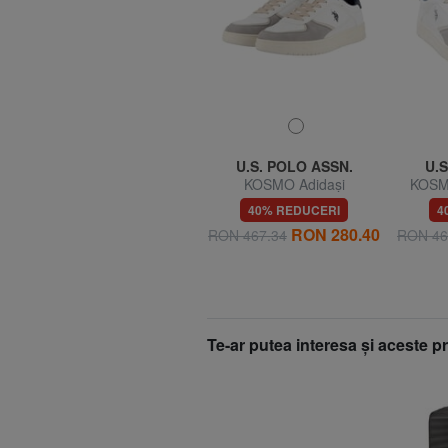
U.S. POLO ASSN.
U.S. POLO ASSN.
U.S
i
SENEKA Adidași
KOSMO Adidași
KOSMO
40% REDUCERI
40% REDUCERI
4
0
RON 280.40
RON 280.40
RON 467.34
RON 467.34
RON 46
Te-ar putea interesa şi aceste 