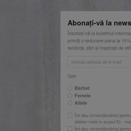
Abonați-vă la news
Înscrieți-vă la buletinul inform
primiți o reducere
pana la
15%,
tendințe, știri și inspirații de stil
Gen
Barbat
Femeie
Altele
Îmi dau consimțământul pentr
datelor mele în scopul E) - mar
Îmi dau consimțământul pentr