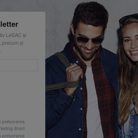
letter
ativ LeSAC și
 precum și
.
u prelucrarea
keting direct
u prelucrarea