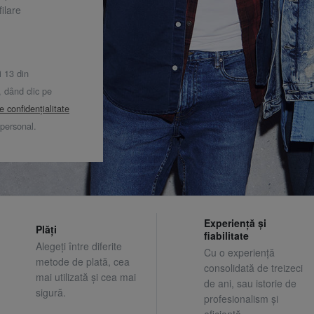
ilare
i 13 din
dând clic pe
de confidențialitate
 personal.
Experiență și
Plăți
fiabilitate
Alegeți între diferite
Cu o experiență
metode de plată, cea
consolidată de treizeci
mai utilizată și cea mai
de ani, sau istorie de
sigură.
profesionalism și
eficiență.