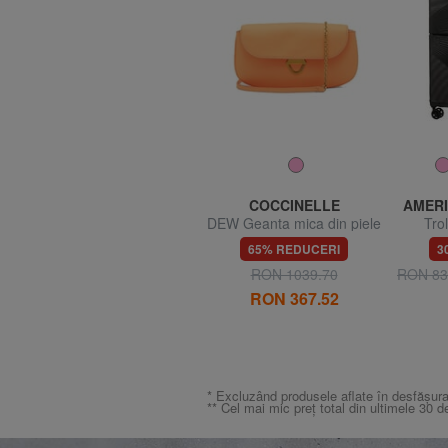
GO TRAVEL
COCCINELLE
AMERI
FLIGHT Pernă de călătorie
DEW Geanta mica din piele
Tro
ciocanita
TURI
67% REDUCERI
65% REDUCERI
3
dimens
RON 31.45
RON 93.99
RON 1039.70
RON 83
RON 367.52
* Excluzând produsele aflate în desfășura
** Cel mai mic preț total din ultimele 30 d