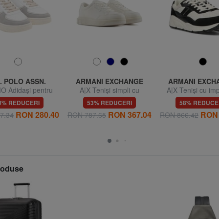
. POLO ASSN.
ARMANI EXCHANGE
ARMANI EXCH
 Adidași pentru
A|X Teniși simpli cu
A|X Teniși cu im
bărbați
cusături
lateral al logo-
0% REDUCERI
53% REDUCERI
58% REDUCE
RON 280.40
RON 367.04
RON 
7.34
RON 787.65
RON 866.42
produse