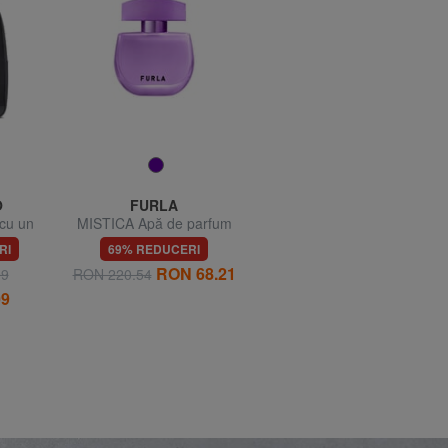
O
FURLA
ARMANI EXCHANGE
cu un
MISTICA Apă de parfum
A|X Teniși simpli cu
suport
30 ml
cusături
RI
69% REDUCERI
53% REDUCERI
ini
RON 68.21
RON 367.04
99
RON 220.54
RON 787.65
09