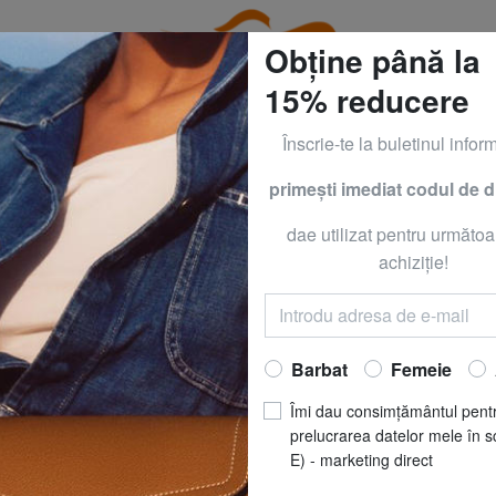
Obține până la
15% reducere
Înscrie-te la buletinul inform
primeşti imediat codul de 
RACCIALINI la - 50% | - 60% | - 70% Numai până Duminică
dae utilizat pentru următoa
I EXCHANGE
ARMANI 
achiziţie!
A|X Teniși cu log
Acum să
RO
Barbat
Femeie
REDUCERI
pret recomandat
R
Îmi dau consimțământul pent
Cel mai bun preț ultimele 3
prelucrarea datelor mele în s
E) - marketing direct
MĂRIME
: 44