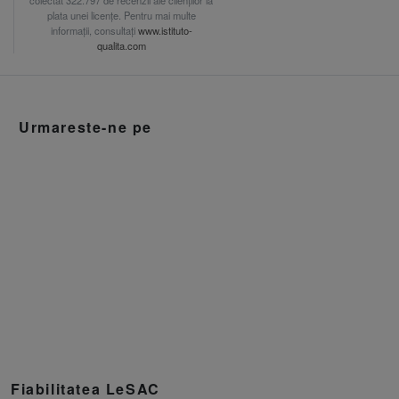
plata unei licențe. Pentru mai multe
informații, consultați
www.istituto-
qualita.com
Urmareste-ne pe
Fiabilitatea LeSAC