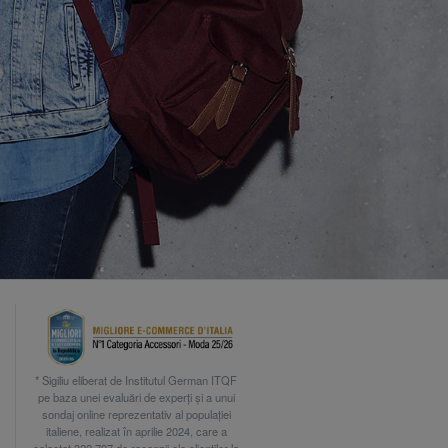
* Sigiliu eliberat de Institutul German ITQF
pe baza unei evaluări de experți și a unui
sondaj online reprezentativ al populației
italiene, realizat în aprilie 2024, care a
colectat 322.797 de recenzii ale clienților la