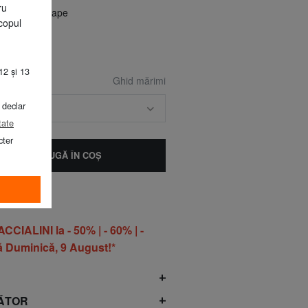
ru
utru+alb aproape
copul
12 și 13
Ghid mărimi
 declar
ARIME
tate
cter
ADAUGĂ ÎN COŞ
IALINI la - 50% | - 60% | -
 Duminică, 9 August!*
ĂTOR