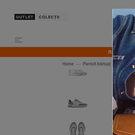
OUTLET
COLECȚII
REDUCERI! B
Home
Pantofi bărbați
ARMAN